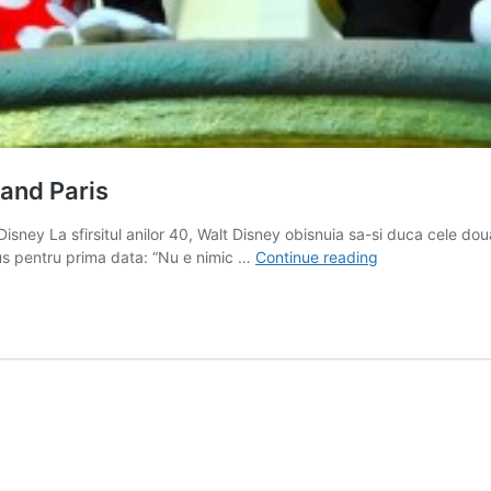
land Paris
Disney La sfirsitul anilor 40, Walt Disney obisnuia sa-si duca cele doua
Reportaj
spus pentru prima data: “Nu e nimic …
Continue reading
(EXCLUSIV):
In
culisele
Disneyland
Paris