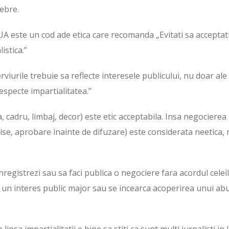
lebre.
SUA este un cod ade etica care recomanda „Evitati sa acceptat
istica.”
viurile trebuie sa reflecte interesele publicului, nu doar ale
especte impartialitatea.”
 cadru, limbaj, decor) este etic acceptabila. Insa negocierea
zise, aprobare inainte de difuzare) este considerata neetica,
nregistrezi sau sa faci publica o negociere fara acordul celeil
ta un interes public major sau se incearca acoperirea unui abu
lipsa impartialitatii e bine sa stiti ca sunt multi jurnalisti in