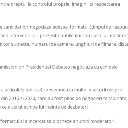
dintre dreptul la controlul propriei imagini, si respectarea
ele candidatilor negociaza adesea: formatul (timpul de raspun
nea interventiilor, prezenta publicului sau lipsa lui, moderat
mitor subiecte, numarul de camere, unghiuri de filmare, dist
mmission on Presidential Debates negociaza cu echipele
au articolele politice) consemneaza multe marturii despre
 din 2016 si 2020, care au fost pline de negocieri tensionate,
ce a cerut echipa lui inainte de dezbateri.
 formatul si a incercat sa blocheze anumiti moderatori,