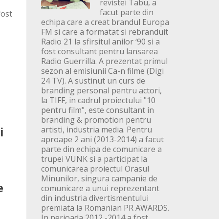
revistei Tabu, a
facut parte din
fost
echipa care a creat brandul Europa
FM si care a formatat si rebranduit
Radio 21 la sfirsitul anilor ‘90 si a
fost consultant pentru lansarea
Radio Guerrilla. A prezentat primul
sezon al emisiunii Ca-n filme (Digi
24 TV). A sustinut un curs de
branding personal pentru actori,
la TIFF, in cadrul proiectului "10
pentru film", este consultant in
branding & promotion pentru
i
artisti, industria media. Pentru
aproape 2 ani (2013-2014) a facut
parte din echipa de comunicare a
trupei VUNK si a participat la
comunicarea proiectul Orasul
Minunilor, singura campanie de
e
comunicare a unui reprezentant
din industria divertismentului
premiata la Romanian PR AWARDS.
In perioada 2012 -2014 a fost