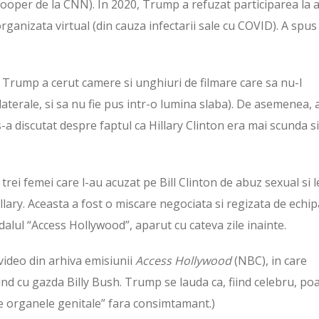
Cooper de la CNN). In 2020, Trump a refuzat participarea la 
rganizata virtual (din cauza infectarii sale cu COVID). A spus
Trump a cerut camere si unghiuri de filmare care sa nu-l
laterale, si sa nu fie pus intr-o lumina slaba). De asemenea, 
-a discutat despre faptul ca Hillary Clinton era mai scunda si
rei femei care l-au acuzat pe Bill Clinton de abuz sexual si l
Hillary. Aceasta a fost o miscare negociata si regizata de echip
alul “Access Hollywood”, aparut cu cateva zile inainte.
video din arhiva emisiunii
Access Hollywood
(NBC), in care
d cu gazda Billy Bush. Trump se lauda ca, fiind celebru, po
 de organele genitale” fara consimtamant.)