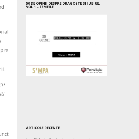
50 DE OPINII DESPRE DRAGOSTE SI IUBIRE.
nd
VOL 1 – FEMEILE
rial
e
spre
ii.
 cu
ti
ARTICOLE RECENTE
unct