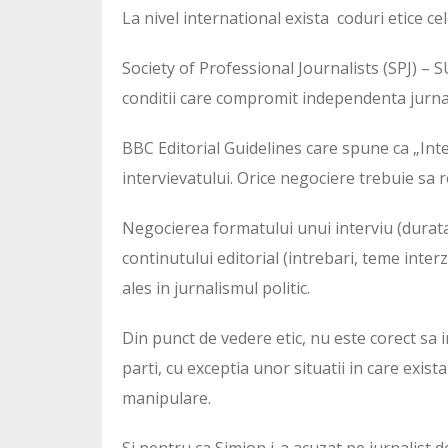
La nivel international exista coduri etice ce
Society of Professional Journalists (SPJ) – 
conditii care compromit independenta jurnal
BBC Editorial Guidelines care spune ca „Inter
intervievatului. Orice negociere trebuie sa r
Negocierea formatului unui interviu (durata,
continutului editorial (intrebari, teme inter
ales in jurnalismul politic.
Din punct de vedere etic, nu este corect sa i
parti, cu exceptia unor situatii in care exis
manipulare.
Si pentru ca Simion i-a acuzat pe jurnalist de 