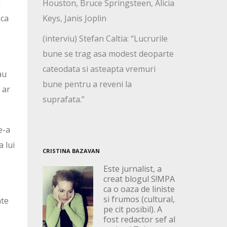
a
Houston, Bruce Springsteen, Alicia
 ca
Keys, Janis Joplin
(interviu) Stefan Caltia: “Lucrurile
bune se trag asa modest deoparte
cateodata si asteapta vremuri
au
bune pentru a reveni la
 ar
suprafata.”
e-a
a lui
CRISTINA BAZAVAN
Este jurnalist, a
creat blogul S!MPA
ca o oaza de liniste
si frumos (cultural,
ate
pe cit posibil). A
fost redactor sef al