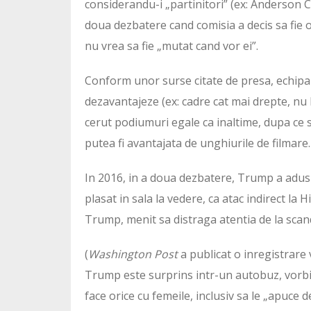
considerandu-i „partinitori” (ex: Anderson 
doua dezbatere cand comisia a decis sa fie o
nu vrea sa fie „mutat cand vor ei”.
Conform unor surse citate de presa, echipa 
dezavantajeze (ex: cadre cat mai drepte, nu 
cerut podiumuri egale ca inaltime, dupa ce s
putea fi avantajata de unghiurile de filmare.
In 2016, in a doua dezbatere, Trump a adus t
plasat in sala la vedere, ca atac indirect la 
Trump, menit sa distraga atentia de la scand
(
Washington Post
a publicat o inregistrare 
Trump este surprins intr-un autobuz, vorbin
face orice cu femeile, inclusiv sa le „apuce