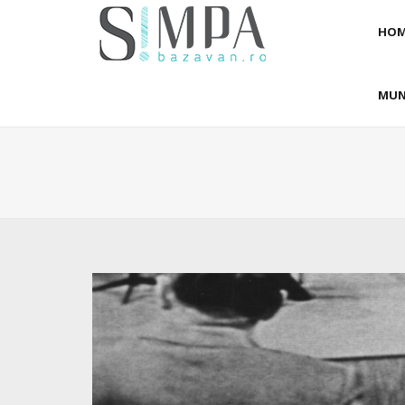
HOM
MUN