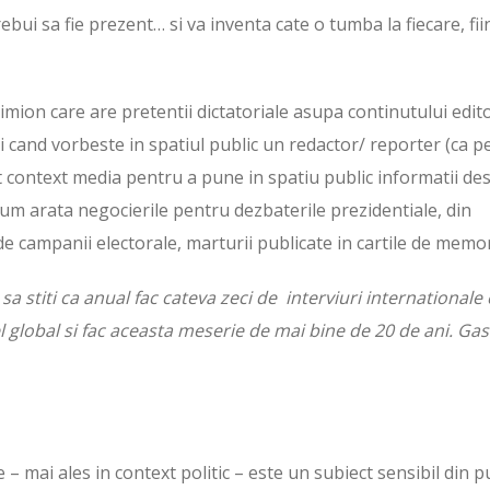
trebui sa fie prezent… si va inventa cate o tumba la fiecare, fii
imion care are pretentii dictatoriale asupa continutului edito
 si cand vorbeste in spatiul public un redactor/ reporter (ca p
 context media pentru a pune in spatiu public informatii de
cum arata negocierile pentru dezbaterile prezidentiale, din
de campanii electorale, marturii publicate in cartile de memor
sa stiti ca anual fac cateva zeci de interviuri internationale
l global si fac aceasta meserie de mai bine de 20 de ani. Gasi
– mai ales in context politic – este un subiect sensibil din p