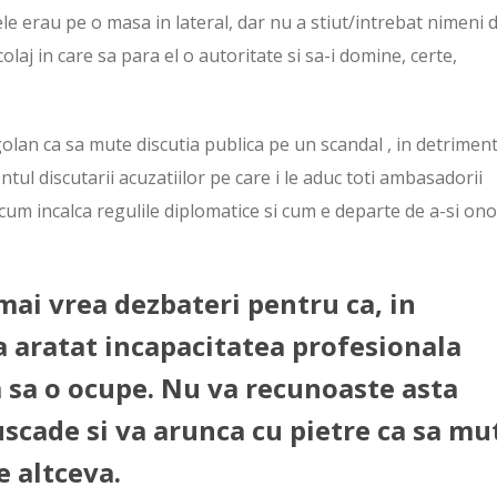
rele erau pe o masa in lateral, dar nu a stiut/intrebat nimeni 
olaj in care sa para el o autoritate si sa-i domine, certe,
golan ca sa mute discutia publica pe un scandal , in detrimen
ntul discutarii acuzatiilor pe care i le aduc toti ambasadorii
cum incalca regulile diplomatice si cum e departe de a-si on
ai vrea dezbateri pentru ca, in
a aratat incapacitatea profesionala
a sa o ocupe. Nu va recunoaste asta
scade si va arunca cu pietre ca sa mu
e altceva.