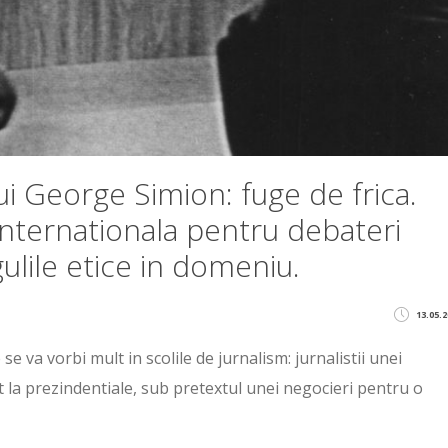
i George Simion: fuge de frica.
nternationala pentru debateri
gulile etice in domeniu.
13.05.2
e va vorbi mult in scolile de jurnalism: jurnalistii unei
at la prezindentiale, sub pretextul unei negocieri pentru o