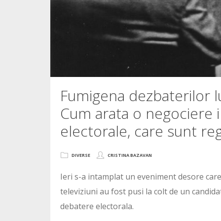
Fumigena dezbaterilor lu
Cum arata o negociere i
electorale, care sunt re
DIVERSE
CRISTINA BAZAVAN
Ieri s-a intamplat un eveniment desore care s
televiziuni au fost pusi la colt de un candid
debatere electorala.