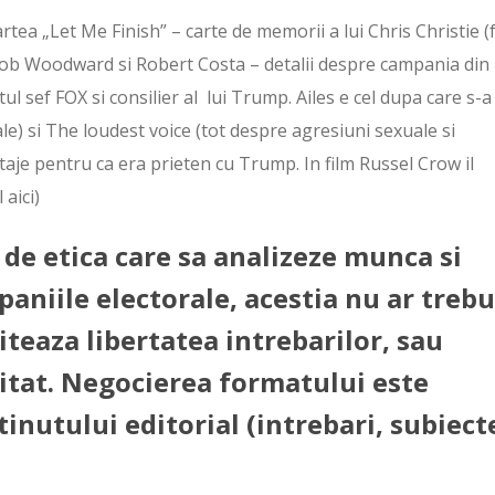
rtea „Let Me Finish” – carte de memorii a lui Chris Christie (
e Bob Woodward si Robert Costa – detalii despre campania din
tul sef FOX si consilier al lui Trump. Ailes e cel dupa care s-a
le) si The loudest voice (tot despre agresiuni sexuale si
ntaje pentru ca era prieten cu Trump. In film Russel Crow il
 aici)
de etica care sa analizeze munca si
paniile electorale, acestia nu ar trebu
iteaza libertatea intrebarilor, sau
itat. Negocierea formatului este
tinutului editorial (intrebari, subiect