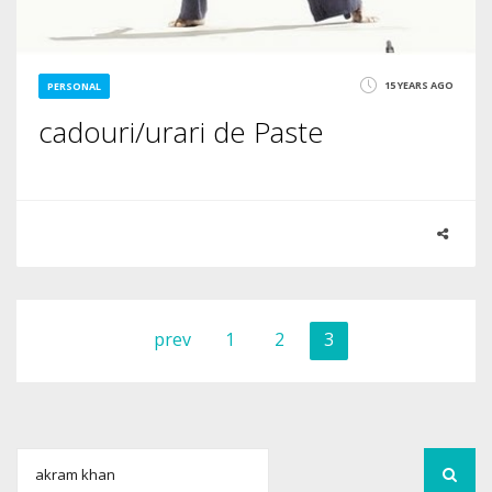
15 YEARS AGO
PERSONAL
cadouri/urari de Paste
prev
1
2
3