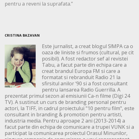
pentru a reveni la suprafata.”
CRISTINA BAZAVAN
Este jurnalist, a creat blogul S!MPA ca o
oaza de liniste si frumos (cultural, pe cit
posibil). A fost redactor sef al revistei
Tabu, a facut parte din echipa care a
creat brandul Europa FM si care a
formatat si rebranduit Radio 21 la
sfirsitul anilor ‘90 si a fost consultant
pentru lansarea Radio Guerrilla. A
prezentat primul sezon al emisiunii Ca-n filme (Digi 24
TV). A sustinut un curs de branding personal pentru
actori, la TIFF, in cadrul proiectului "10 pentru film", este
consultant in branding & promotion pentru artisti,
industria media. Pentru aproape 2 ani (2013-2014) a
facut parte din echipa de comunicare a trupei VUNK si a
participat la comunicarea proiectul Orasul Minunilor,