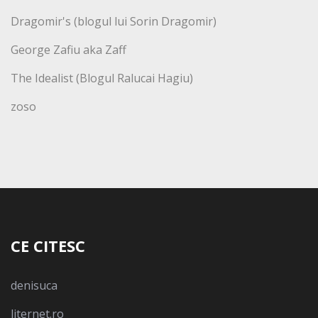
Dragomir's (blogul lui Sorin Dragomir)
George Zafiu aka Zaff
The Idealist (Blogul Ralucai Hagiu)
zoso
CE CITESC
denisuca
liternet.ro