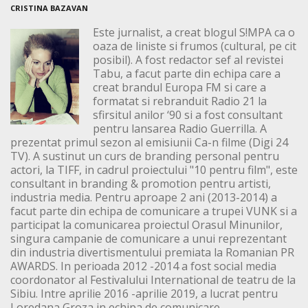
CRISTINA BAZAVAN
Este jurnalist, a creat blogul S!MPA ca o
oaza de liniste si frumos (cultural, pe cit
posibil). A fost redactor sef al revistei
Tabu, a facut parte din echipa care a
creat brandul Europa FM si care a
formatat si rebranduit Radio 21 la
sfirsitul anilor ‘90 si a fost consultant
pentru lansarea Radio Guerrilla. A
prezentat primul sezon al emisiunii Ca-n filme (Digi 24
TV). A sustinut un curs de branding personal pentru
actori, la TIFF, in cadrul proiectului "10 pentru film", este
consultant in branding & promotion pentru artisti,
industria media. Pentru aproape 2 ani (2013-2014) a
facut parte din echipa de comunicare a trupei VUNK si a
participat la comunicarea proiectul Orasul Minunilor,
singura campanie de comunicare a unui reprezentant
din industria divertismentului premiata la Romanian PR
AWARDS. In perioada 2012 -2014 a fost social media
coordonator al Festivalului International de teatru de la
Sibiu. Intre aprilie 2016 -aprilie 2019, a lucrat pentru
Loredana Groza in echipa de comunicare.