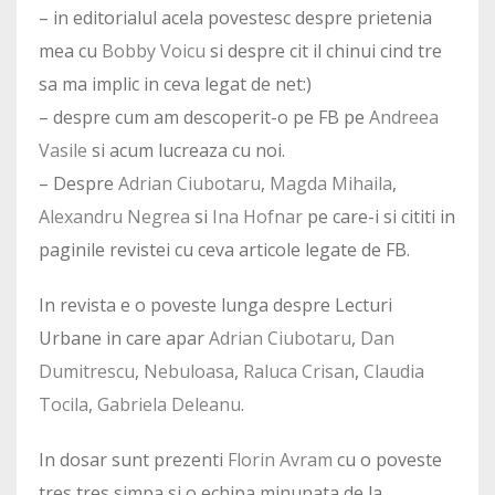
– in editorialul acela povestesc despre prietenia
mea cu
Bobby Voicu
si despre cit il chinui cind tre
sa ma implic in ceva legat de net:)
– despre cum am descoperit-o pe FB pe
Andreea
Vasile
si acum lucreaza cu noi.
– Despre
Adrian Ciubotaru
,
Magda Mihaila
,
Alexandru Negrea
si
Ina Hofnar
pe care-i si cititi in
paginile revistei cu ceva articole legate de FB.
In revista e o poveste lunga despre Lecturi
Urbane in care apar
Adrian Ciubotaru
,
Dan
Dumitrescu
,
Nebuloasa
,
Raluca Crisan
,
Claudia
Tocila
,
Gabriela Deleanu
.
In dosar sunt prezenti
Florin Avram
cu o poveste
tres tres simpa si o echipa minunata de la