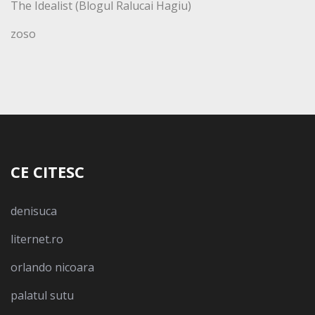
The Idealist (Blogul Ralucai Hagiu)
zoso
CE CITESC
denisuca
liternet.ro
orlando nicoara
palatul sutu