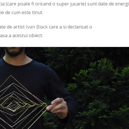
tia (care poate fi oricand o super jucarie) sunt date de energ
ie de cum este tinut.
te de artist
Ivan Black
care a si declansat o
sa a acestui obiect.