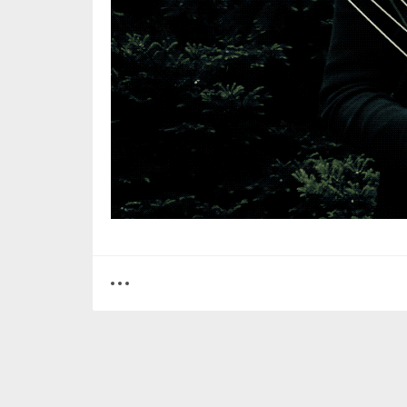
0
0
2467