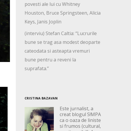
povesti ale lui cu Whitney
Houston, Bruce Springsteen, Alicia
Keys, Janis Joplin
(interviu) Stefan Caltia: “Lucrurile
bune se trag asa modest deoparte
cateodata si asteapta vremuri
bune pentru a reveni la
suprafata.”
CRISTINA BAZAVAN
Este jurnalist, a
creat blogul S!MPA
ca o oaza de liniste
si frumos (cultural,