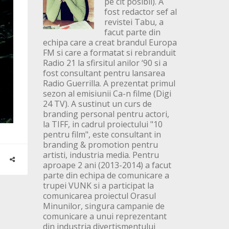
pe cit posibil). A
fost redactor sef al
revistei Tabu, a
facut parte din
echipa care a creat brandul Europa
FM si care a formatat si rebranduit
Radio 21 la sfirsitul anilor ‘90 si a
fost consultant pentru lansarea
Radio Guerrilla. A prezentat primul
sezon al emisiunii Ca-n filme (Digi
24 TV). A sustinut un curs de
branding personal pentru actori,
la TIFF, in cadrul proiectului "10
pentru film", este consultant in
branding & promotion pentru
artisti, industria media. Pentru
aproape 2 ani (2013-2014) a facut
parte din echipa de comunicare a
trupei VUNK si a participat la
comunicarea proiectul Orasul
Minunilor, singura campanie de
comunicare a unui reprezentant
din industria divertismentului