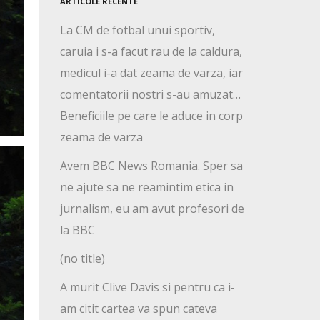
ARTICOLE RECENTE
La CM de fotbal unui sportiv,
caruia i s-a facut rau de la caldura,
medicul i-a dat zeama de varza, iar
comentatorii nostri s-au amuzat…
Beneficiile pe care le aduce in corp
zeama de varza
Avem BBC News Romania. Sper sa
ne ajute sa ne reamintim etica in
jurnalism, eu am avut profesori de
la BBC
(no title)
A murit Clive Davis si pentru ca i-
am citit cartea va spun cateva