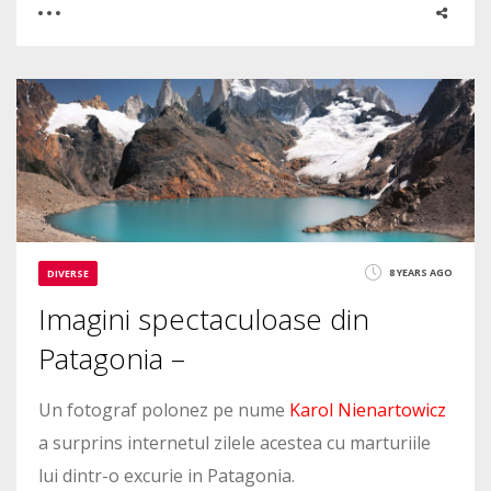
0
0
3301
8 YEARS AGO
DIVERSE
Imagini spectaculoase din
Patagonia –
Un fotograf polonez pe nume
Karol Nienartowicz
a surprins internetul zilele acestea cu marturiile
lui dintr-o excurie in Patagonia.