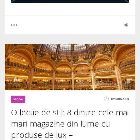
0
0
5217
8 YEARS AGO
MODA
O lectie de stil: 8 dintre cele mai
mari magazine din lume cu
produse de lux –