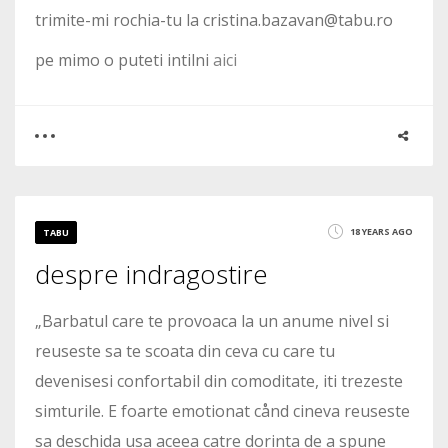
trimite-mi rochia-tu la cristina.bazavan@tabu.ro
pe mimo o puteti intilni
aici
0
1
18 YEARS AGO
TABU
despre indragostire
2105
„Barbatul care te provoaca la un anume nivel si
reuseste sa te scoata din ceva cu care tu
devenisesi confortabil din comoditate, iti trezeste
simturile. E foarte emotionat cånd cineva reuseste
sa deschida usa aceea catre dorinta de a spune