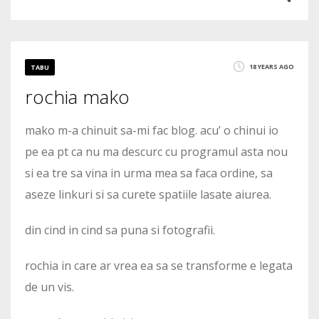
0
3
18 YEARS AGO
TABU
rochia mako
4653
mako m-a chinuit sa-mi fac blog. acu’ o chinui io
pe ea pt ca nu ma descurc cu programul asta nou
si ea tre sa vina in urma mea sa faca ordine, sa
aseze linkuri si sa curete spatiile lasate aiurea.
din cind in cind sa puna si fotografii.
rochia in care ar vrea ea sa se transforme e legata
de un vis.