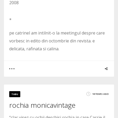
2008
*
pe catrinel am intilnit-o la meetingul despre care
vorbesc in edito din octombrie din revista. e
delicata, rafinata si calina.
0
3
18 YEARS AGO
TABU
rochia monicavintage
2957
“clar visez cu ochii deschisi rochia in care Carrie il