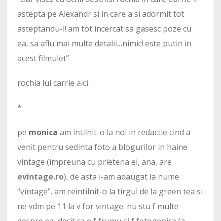
astepta pe Alexandr si in care a si adormit tot
asteptandu-l! am tot incercat sa gasesc poze cu
ea, sa aflu mai multe detalii…nimic! este putin in
acest filmulet”
rochia lui carrie
aici
.
*
pe
monica
am intilnit-o la noi in redactie cind a
venit pentru sedinta foto a blogurilor in haine
vintage (impreuna cu prietena ei, ana, are
evintage.ro
), de asta i-am adaugat la nume
“vintage”. am reintilnit-o la tirgul de la green tea si
ne vdm pe 11 la v for vintage. nu stu f multe