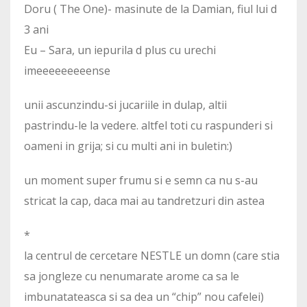
Doru ( The One)- masinute de la Damian, fiul lui d
3 ani
Eu – Sara, un iepurila d plus cu urechi
imeeeeeeeeense
unii ascunzindu-si jucariile in dulap, altii
pastrindu-le la vedere. altfel toti cu raspunderi si
oameni in grija; si cu multi ani in buletin:)
un moment super frumu si e semn ca nu s-au
stricat la cap, daca mai au tandretzuri din astea
*
la centrul de cercetare NESTLE un domn (care stia
sa jongleze cu nenumarate arome ca sa le
imbunatateasca si sa dea un “chip” nou cafelei)