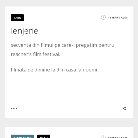
0
18 YEARS AGO
TABU
lenjerie
2023
secventa din filmul pe care-l pregatim pentru
teacher’s film festival.
filmata de dimine la 9 in casa la noemi
0
2
18 YEARS AGO