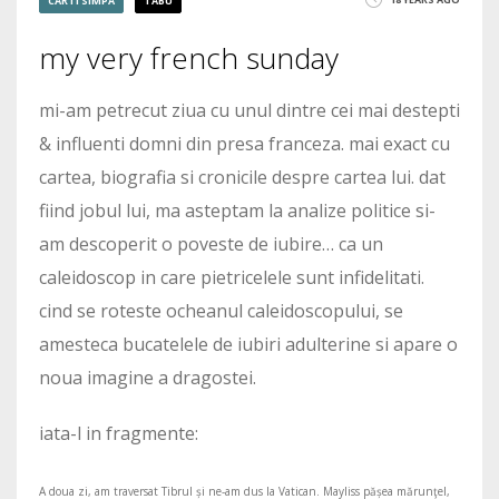
CARTI SIMPA
TABU
2449
my very french sunday
mi-am petrecut ziua cu unul dintre cei mai destepti
& influenti domni din presa franceza. mai exact cu
cartea, biografia si cronicile despre cartea lui. dat
fiind jobul lui, ma asteptam la analize politice si-
am descoperit o poveste de iubire… ca un
caleidoscop in care pietricelele sunt infidelitati.
cind se roteste ocheanul caleidoscopului, se
amesteca bucatelele de iubiri adulterine si apare o
noua imagine a dragostei.
iata-l in fragmente:
A doua zi, am traversat Tibrul și ne-am dus la Vatican. Mayliss pășea mărunţel,