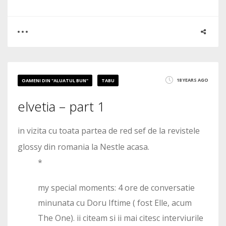
0
0
18 YEARS AGO
OAMENI DIN "ALUATUL BUN"
TABU
2146
elvetia – part 1
in vizita cu toata partea de red sef de la revistele
glossy din romania la Nestle acasa.
*
my special moments: 4 ore de conversatie
minunata cu Doru Iftime ( fost Elle, acum
The One). ii citeam si ii mai citesc interviurile