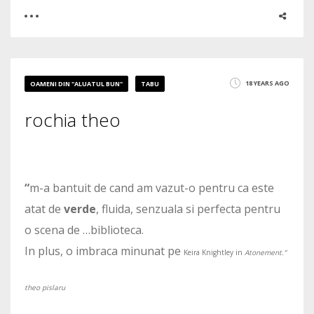
0
1
18 YEARS AGO
OAMENI DIN "ALUATUL BUN"
TABU
2564
rochia theo
“
m-a bantuit de cand am vazut-o pentru ca este
atat de
verde
, fluida, senzuala si perfecta pentru
o scena de …biblioteca.
In plus, o imbraca minunat pe
Keira Knightley
in
Atonement.”
theo pislaru