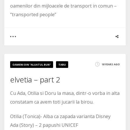
oamenilor din mijloacele de transport in comun –
“transported people”
0
0
18 YEARS AGO
OAMENI DIN "ALUATUL BUN"
TABU
2047
elvetia – part 2
Cu Ada, Otilia si Doru la masa, dintr-o vorba in alta
constatam ca avem toti jucarii la birou.
Otilia (Tonica)- Alba ca zapada varianta Disney
Ada (Story) – 2 papushi UNICEF