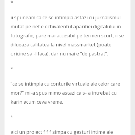
*
ii spuneam ca ce se intimpla astazi cu jurnalismul
mutat pe net e echivalentul aparitiei digitalului in
fotografie; pare mai accesibil pe termen scurt, ii se
dilueaza calitatea la nivel massmarket (poate
oricine sa -l faca), dar nu mai e “de pastrat”.
*
“ce se intimpla cu conturile virtuale ale celor care
mor?” mi-a spus mimo astazi ca s- a intrebat cu
karin acum ceva vreme.
*
aici
un proiect f f f simpa cu gesturi intime ale