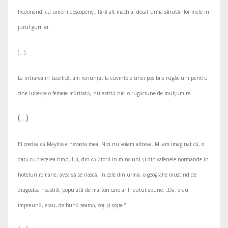
fredonand, cu umerii descoperiţi, fără alt machiaj decat urma sărutărilor mele in
jurul gurii ei.
(…)
La intrarea in bazilică, am renunţat la cuvintele unei posibile rugăciuni:pentru
cine iubește o femeie măritată, nu există nici o rugăciune de mulţumire.
(…)
El credea că Mayliss e nevasta mea. Nici nu voiam altceva. Mi-am imaginat că, o
dată cu trecerea timpului, din călătorii in minciuni și din cafenele normande in
hoteluri romane, avea să se nască, in cele din urmă, o geografie mustind de
dragostea noastră, populată de martori care ar fi putut spune: „Da, erau
impreună, erau, de bună seamă, soţ și soţie.”