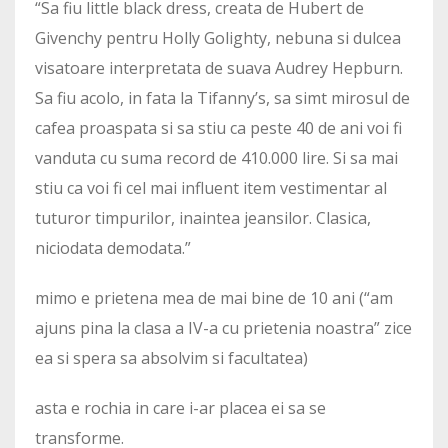
“Sa fiu little black dress, creata de Hubert de
Givenchy pentru Holly Golighty, nebuna si dulcea
visatoare interpretata de suava Audrey Hepburn.
Sa fiu acolo, in fata la Tifanny’s, sa simt mirosul de
cafea proaspata si sa stiu ca peste 40 de ani voi fi
vanduta cu suma record de 410.000 lire. Si sa mai
stiu ca voi fi cel mai influent item vestimentar al
tuturor timpurilor, inaintea jeansilor. Clasica,
niciodata demodata.”
mimo e prietena mea de mai bine de 10 ani (“am
ajuns pina la clasa a IV-a cu prietenia noastra” zice
ea si spera sa absolvim si facultatea)
asta e rochia in care i-ar placea ei sa se
transforme.