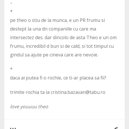
*
*
pe theo o stiu de la munca, e un PR frumu si
destept la una dn companiile cu care ma
intersectez des. dar dincolo de asta Theo e un om
frumu, incredibil d bun si de cald, si tot timpul cu
gindul sa ajute pe cineva care are nevoie.
*
daca ai putea fi o rochie, ce ti-ar placea sa fii?
trimite rochia ta la cristina.bazavan@tabu.ro
love youuuu theo