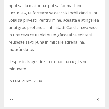
‹‹pot sa fiu mai buna, pot sa fac mai bine
lucrurile››, te forteaza sa deschizi ochii c­ånd tu nu
voiai sa privesti. Pentru mine, aceasta e atingerea
unui grad profund al intimitatii. Cånd cineva vede
in tine ceva ce tu nici nu te gåndeai ca exista si
reuseste sa-ti puna in miscare adrenalina,
motivåndu-te.”
despre indragostire cu o doamna cu glezne
minunate.
in tabu d nov 2008
0