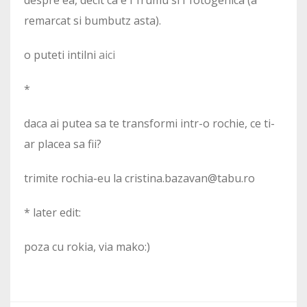
despre ea, decit ca e f frumu si f fotogenica (a
remarcat si bumbutz asta).
o puteti intilni
aici
*
daca ai putea sa te transformi intr-o rochie, ce ti-
ar placea sa fii?
trimite rochia-eu la cristina.bazavan@tabu.ro
* later edit:
poza cu rokia, via mako:)