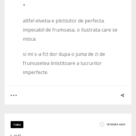
*
altfel elvetia e plictisitor de perfecta.
impecabil de frumoasa, o ilustrata care se
misca.
si mi s-a fct dor dupa o juma de zi de
frumusetea linistitoare a lucrurilor
imperfecte.
0
0
18 YEARS AGO
TABU
1969