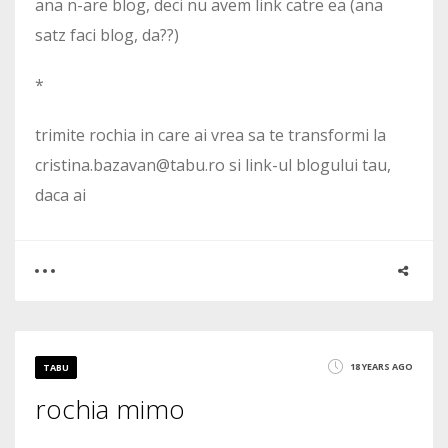
ana n-are blog, deci nu avem link catre ea (ana
satz faci blog, da??)
*
trimite rochia in care ai vrea sa te transformi la
cristina.bazavan@tabu.ro si link-ul blogului tau,
daca ai
0
0
18 YEARS AGO
TABU
rochia mimo
1794