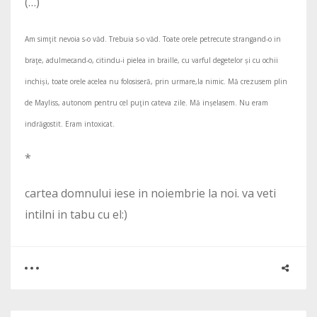
(…)
Am simţit nevoia s-o văd. Trebuia s-o văd. Toate orele petrecute strangand-o in
braţe, adulmecand-o, citindu-i pielea in braille, cu varful degetelor și cu ochii
inchiși, toate orele acelea nu folosiseră, prin urmare,la nimic. Mă crezusem plin
de Mayliss, autonom pentru cel puţin cateva zile. Mă inșelasem. Nu eram
indrăgostit. Eram intoxicat.
*
cartea domnului iese in noiembrie la noi. va veti
intilni in tabu cu el:)
0
2