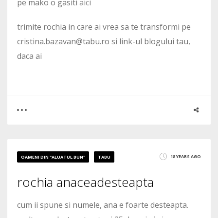
pe mako o gasiti
aici
trimite rochia in care ai vrea sa te transformi pe
cristina.bazavan@tabu.ro si link-ul blogului tau,
daca ai
0
0
18 YEARS AGO
OAMENI DIN "ALUATUL BUN"
TABU
2336
rochia anaceadesteapta
cum ii spune si numele, ana e foarte desteapta.