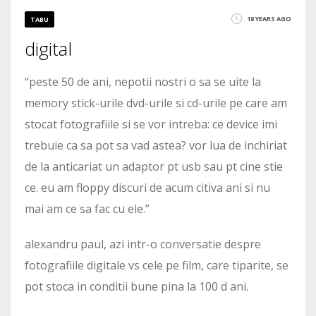
18 YEARS AGO
TABU
digital
2673
“peste 50 de ani, nepotii nostri o sa se uite la
memory stick-urile dvd-urile si cd-urile pe care am
stocat fotografiile si se vor intreba: ce device imi
trebuie ca sa pot sa vad astea? vor lua de inchiriat
de la anticariat un adaptor pt usb sau pt cine stie
ce. eu am floppy discuri de acum citiva ani si nu
mai am ce sa fac cu ele.”
alexandru paul, azi intr-o conversatie despre
fotografiile digitale vs cele pe film, care tiparite, se
pot stoca in conditii bune pina la 100 d ani.