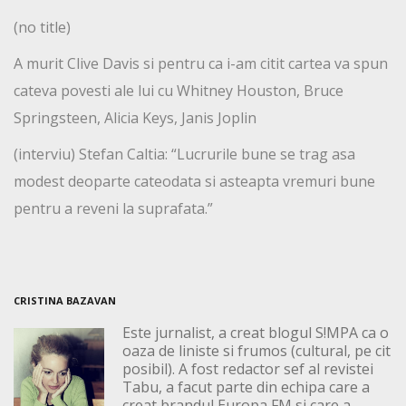
(no title)
A murit Clive Davis si pentru ca i-am citit cartea va spun
cateva povesti ale lui cu Whitney Houston, Bruce
Springsteen, Alicia Keys, Janis Joplin
(interviu) Stefan Caltia: “Lucrurile bune se trag asa
modest deoparte cateodata si asteapta vremuri bune
pentru a reveni la suprafata.”
CRISTINA BAZAVAN
Este jurnalist, a creat blogul S!MPA ca o
oaza de liniste si frumos (cultural, pe cit
posibil). A fost redactor sef al revistei
Tabu, a facut parte din echipa care a
creat brandul Europa FM si care a