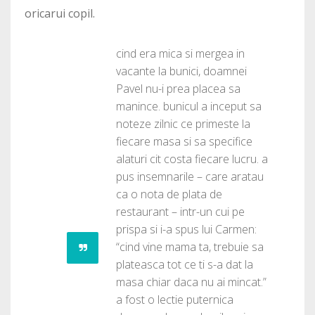
oricarui copil.
cind era mica si mergea in
vacante la bunici, doamnei
Pavel nu-i prea placea sa
manince. bunicul a inceput sa
noteze zilnic ce primeste la
fiecare masa si sa specifice
alaturi cit costa fiecare lucru. a
pus insemnarile – care aratau
ca o nota de plata de
restaurant – intr-un cui pe
prispa si i-a spus lui Carmen:
“cind vine mama ta, trebuie sa
plateasca tot ce ti s-a dat la
masa chiar daca nu ai mincat.”
a fost o lectie puternica