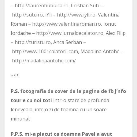
–
http://laurentiubuica.ro
, Cristian Sutu –
http://sutu.ro
, iYli –
http://www.iyli.ro
, Valentina
Roman –
http://www.valentinaroman.ro
, Ionut
Iordache –
http://www.jurnaldecalator.ro
, Alex Filip
–
http://turistu.ro
, Anca Serban –
http://www.1001calatorii.com
, Madalina Antohe –
http://madalinaantohe.com/
***
P.S.
fotografia de cover de la pagina de fb
J’nfo
tour e cu noi toti
intr-o stare de profunda
leneveala, intr-o zi de toamna cu un soare
minunat
P.P.S. mi-a placut ca doamna Pavel a avut