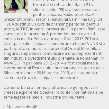
formatat si rebranduit Radio 21 la
sfirsitul anilor ‘90 si a fost consultant
pentru lansarea Radio Guerrilla. A
prezentat primul sezon al emisiunii Ca-n filme (Digi 24
TV). A sustinut un curs de branding personal pentru
actori, la TIFF, in cadrul proiectului "10 pentru film", este
consultant in branding & promotion pentru artisti,
industria media. Pentru aproape 2 ani (2013-2014) a
facut parte din echipa de comunicare a trupei VUNK si a
participat la comunicarea proiectul Orasul Minunilor,
singura campanie de comunicare a unui reprezentant
din industria divertismentului premiata la Romanian PR
AWARDS. In perioada 2012 -2014 a fost social media
coordonator al Festivalului International de teatru de la
Sibiu. Intre aprilie 2016 -aprilie 2019, a lucrat pentru
Loredana Groza in echipa de comunicare.
Owner urban,ro - prima platforma de goingout care
creeaza experiente. Speaker la conferinte nationale pe
teme legate de media, industria online, femei.
» Mai multe detalii