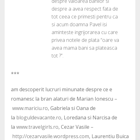
despre valoarea banilor si
despre a avea respect fata de
tot ceea ce primesti pentru ca
si acum doamna Pavel isi
aminteste ingrijorarea cu care
privea notele de plata “oare va
avea mama bani sa plateasca
tot ?”.
***
am descoperit lucruri minunate despre ce e
romanesc la bran alaturi de Marian Ionescu –
www.mariciu.ro
, Gabriela si Oana de
la
bloguldevacante.ro
, Loredana si Narcisa de
la
www.travelgirls.ro
, Cezar Vasile –
http://cezarvasile.wordpress.com
, Laurentiu Buica