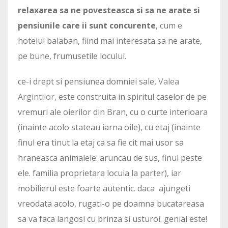
relaxarea sa ne povesteasca si sa ne arate si
pensiunile care ii sunt concurente
, cum e
hotelul balaban, fiind mai interesata sa ne arate,
pe bune, frumusetile locului.
ce-i drept si pensiunea domniei sale,
Valea
Argintilor,
este construita in spiritul caselor de pe
vremuri ale oierilor din Bran, cu o curte interioara
(inainte acolo stateau iarna oile), cu etaj (inainte
finul era tinut la etaj ca sa fie cit mai usor sa
hraneasca animalele: aruncau de sus, finul peste
ele. familia proprietara locuia la parter), iar
mobilierul este foarte autentic. daca ajungeti
vreodata acolo, rugati-o pe doamna bucatareasa
sa va faca langosi cu brinza si usturoi. genial este!