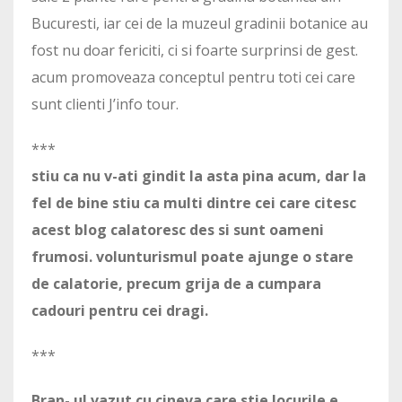
Bucuresti, iar cei de la muzeul gradinii botanice au
fost nu doar fericiti, ci si foarte surprinsi de gest.
acum promoveaza conceptul pentru toti cei care
sunt clienti J’info tour.
***
stiu ca nu v-ati gindit la asta pina acum, dar la
fel de bine stiu ca multi dintre cei care citesc
acest blog calatoresc des si sunt oameni
frumosi. volunturismul poate ajunge o stare
de calatorie, precum grija de a cumpara
cadouri pentru cei dragi.
***
Bran- ul vazut cu cineva care stie locurile e