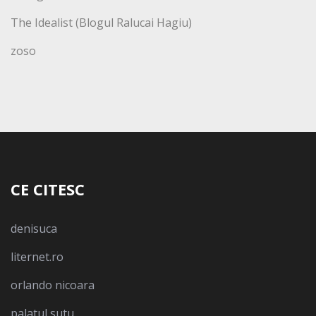
The Idealist (Blogul Ralucai Hagiu)
zoso
CE CITESC
denisuca
liternet.ro
orlando nicoara
palatul sutu