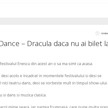
13 YE
ance – Dracula daca nu ai bilet l
festivalul Enescu din acest an o sa ma simt ca acasa.
 desi acolo e incadrat in momentele festivalului si desi se
ici teatru-dans, desi se vorbeste mult in timpul show-ului.
 si dans si muzica clasica.
acol miine seara, iar partea frumoasa, care pune multa pre