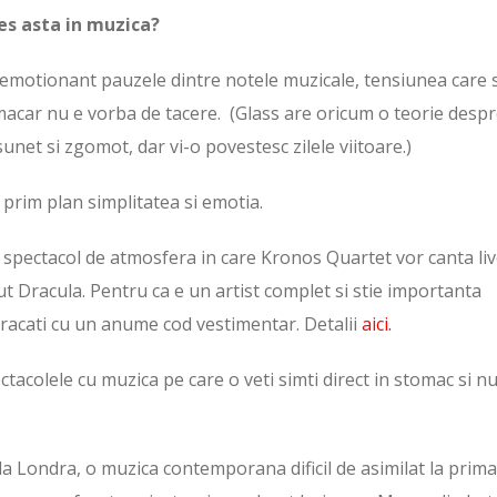
des asta in muzica?
e emotionant pauzele dintre notele muzicale, tensiunea care 
 macar nu e vorba de tacere. (Glass are oricum o teorie desp
unet si zgomot, dar vi-o povestesc zilele viitoare.)
 prim plan simplitatea si emotia.
n spectacol de atmosfera in care Kronos Quartet vor canta li
t Dracula. Pentru ca e un artist complet si stie importanta
mbracati cu un anume cod vestimentar. Detalii
aici.
ctacolele cu muzica pe care o veti simti direct in stomac si nu
la Londra, o muzica contemporana dificil de asimilat la prima