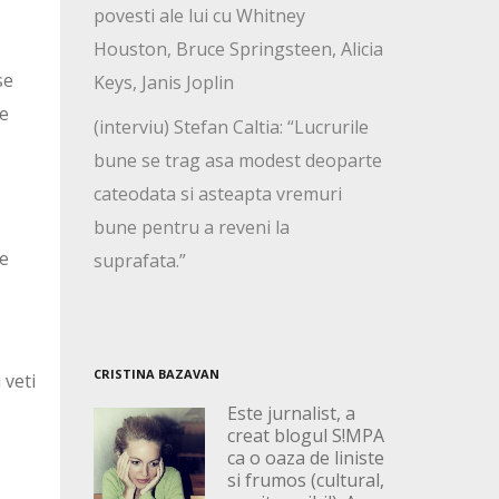
povesti ale lui cu Whitney
Houston, Bruce Springsteen, Alicia
se
Keys, Janis Joplin
re
(interviu) Stefan Caltia: “Lucrurile
bune se trag asa modest deoparte
cateodata si asteapta vremuri
bune pentru a reveni la
ve
suprafata.”
CRISTINA BAZAVAN
 veti
Este jurnalist, a
creat blogul S!MPA
ca o oaza de liniste
si frumos (cultural,