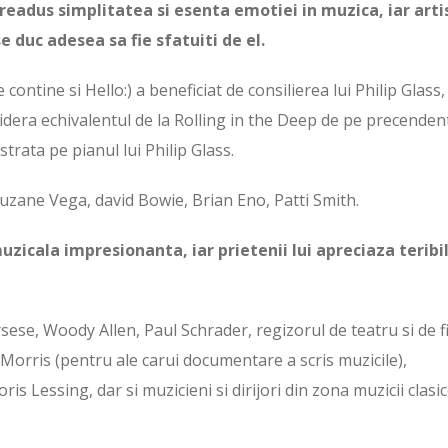
 readus simplitatea si esenta emotiei in muzica, iar artis
e duc adesea sa fie sfatuiti de el.
 contine si Hello:) a beneficiat de consilierea lui Philip Glass,
idera echivalentul de la Rolling in the Deep de pe precenden
ata pe pianul lui Philip Glass.
 Suzane Vega, david Bowie, Brian Eno, Patti Smith.
uzicala impresionanta, iar prietenii lui apreciaza teribi
rsese, Woody Allen, Paul Schrader, regizorul de teatru si de f
Morris (pentru ale carui documentare a scris muzicile),
s Lessing, dar si muzicieni si dirijori din zona muzicii clasi