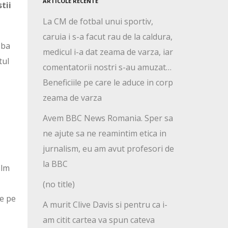
ARTICOLE RECENTE
tii
La CM de fotbal unui sportiv,
caruia i s-a facut rau de la caldura,
 ba
medicul i-a dat zeama de varza, iar
tul
comentatorii nostri s-au amuzat…
Beneficiile pe care le aduce in corp
zeama de varza
Avem BBC News Romania. Sper sa
l
ne ajute sa ne reamintim etica in
jurnalism, eu am avut profesori de
la BBC
ilm
(no title)
ce pe
A murit Clive Davis si pentru ca i-
am citit cartea va spun cateva