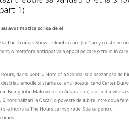
part 1)
 au avut muzica scrisa de el
e la The Truman Show – filmul in care Jim Carey creste pe un
ent, o metafora anticipativa a epocii pe care o traim in care
Hours, dar si pentru Note of a Scandal si-a asezat asa de bi
descriau emotile si starile ca, anul acesta, cand Carter Burw
geniu Being John Malcovich sau Adaptation) a primit invitatia 
u 6 nominalizari la Oscar, o poveste de iubire intre doua fem
50) s-a intors la The Hours ca inspiratie. Stia ca pentru
frumos.