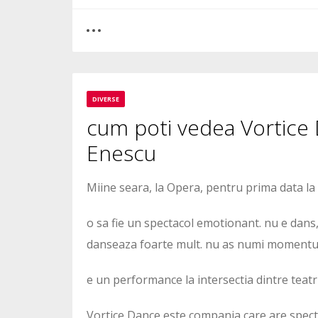
0
0
DIVERSE
cum poti vedea Vortice D
2429
Enescu
Miine seara, la Opera, pentru prima data la 
o sa fie un spectacol emotionant. nu e dans,
danseaza foarte mult. nu as numi momentul n
e un performance la intersectia dintre teatru
Vortice Dance este compania care are spect