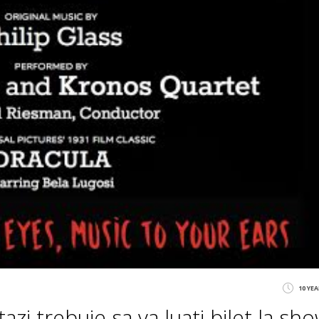
10 YE
zi trebuie sa va luati bilet la sho