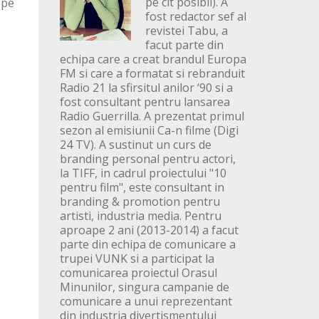
pe cit posibil). A
 pe
fost redactor sef al
revistei Tabu, a
facut parte din
echipa care a creat brandul Europa
FM si care a formatat si rebranduit
Radio 21 la sfirsitul anilor ‘90 si a
fost consultant pentru lansarea
Radio Guerrilla. A prezentat primul
sezon al emisiunii Ca-n filme (Digi
24 TV). A sustinut un curs de
branding personal pentru actori,
la TIFF, in cadrul proiectului "10
pentru film", este consultant in
branding & promotion pentru
artisti, industria media. Pentru
aproape 2 ani (2013-2014) a facut
parte din echipa de comunicare a
trupei VUNK si a participat la
comunicarea proiectul Orasul
Minunilor, singura campanie de
comunicare a unui reprezentant
din industria divertismentului