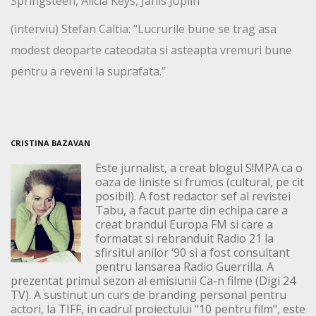
Springsteen, Alicia Keys, Janis Joplin
(interviu) Stefan Caltia: “Lucrurile bune se trag asa
modest deoparte cateodata si asteapta vremuri bune
pentru a reveni la suprafata.”
CRISTINA BAZAVAN
Este jurnalist, a creat blogul S!MPA ca o
oaza de liniste si frumos (cultural, pe cit
posibil). A fost redactor sef al revistei
Tabu, a facut parte din echipa care a
creat brandul Europa FM si care a
formatat si rebranduit Radio 21 la
sfirsitul anilor ‘90 si a fost consultant
pentru lansarea Radio Guerrilla. A
prezentat primul sezon al emisiunii Ca-n filme (Digi 24
TV). A sustinut un curs de branding personal pentru
actori, la TIFF, in cadrul proiectului "10 pentru film", este