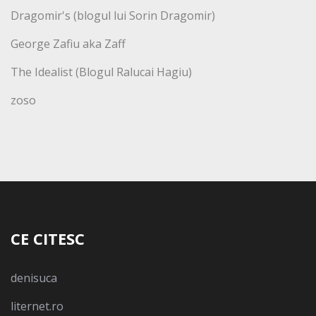
Dragomir's (blogul lui Sorin Dragomir)
George Zafiu aka Zaff
The Idealist (Blogul Ralucai Hagiu)
zoso
CE CITESC
denisuca
liternet.ro