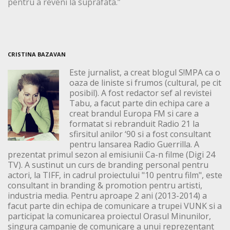
pentru a reveni la suprafata.”
CRISTINA BAZAVAN
Este jurnalist, a creat blogul S!MPA ca o
oaza de liniste si frumos (cultural, pe cit
posibil). A fost redactor sef al revistei
Tabu, a facut parte din echipa care a
creat brandul Europa FM si care a
formatat si rebranduit Radio 21 la
sfirsitul anilor ‘90 si a fost consultant
pentru lansarea Radio Guerrilla. A
prezentat primul sezon al emisiunii Ca-n filme (Digi 24
TV). A sustinut un curs de branding personal pentru
actori, la TIFF, in cadrul proiectului "10 pentru film", este
consultant in branding & promotion pentru artisti,
industria media. Pentru aproape 2 ani (2013-2014) a
facut parte din echipa de comunicare a trupei VUNK si a
participat la comunicarea proiectul Orasul Minunilor,
singura campanie de comunicare a unui reprezentant