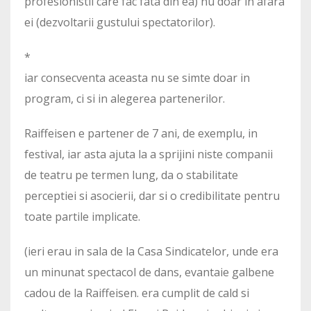
profesionistii care fac fata din ea) nu doar in afara
ei (dezvoltarii gustului spectatorilor).
*
iar consecventa aceasta nu se simte doar in
program, ci si in alegerea partenerilor.
Raiffeisen e partener de 7 ani, de exemplu, in
festival, iar asta ajuta la a sprijini niste companii
de teatru pe termen lung, da o stabilitate
perceptiei si asocierii, dar si o credibilitate pentru
toate partile implicate.
(ieri erau in sala de la Casa Sindicatelor, unde era
un minunat spectacol de dans, evantaie galbene
cadou de la Raiffeisen. era cumplit de cald si