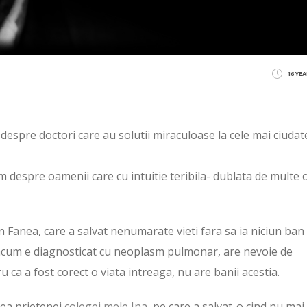
16 YE
despre doctori care au solutii miraculoase la cele mai ciudat
im despre oamenii care cu intuitie teribila- dublata de multe 
rin Fanea, care a salvat nenumarate vieti fara sa ia niciun ban 
: acum e diagnosticat cu neoplasm pulmonar, are nevoie de
 ca a fost corect o viata intreaga, nu are banii acestia.
tea prietenei
colegei mele Ina,
pe care a salvat-o cind nu mai