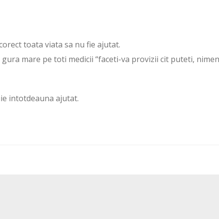
rect toata viata sa nu fie ajutat.
n gura mare pe toti medicii “faceti-va provizii cit puteti, nime
ie intotdeauna ajutat.