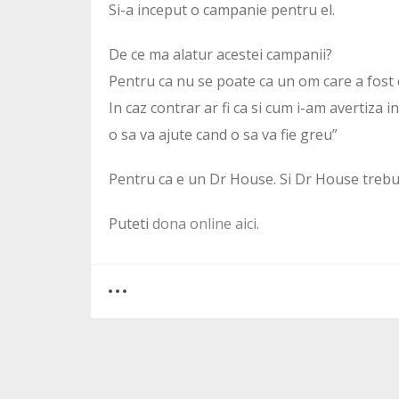
Si-a inceput o campanie pentru el.
De ce ma alatur acestei campanii?
Pentru ca nu se poate ca un om care a fost co
In caz contrar ar fi ca si cum i-am avertiza i
o sa va ajute cand o sa va fie greu”
Pentru ca e un Dr House. Si Dr House trebu
Puteti
dona online aici
.
0
2