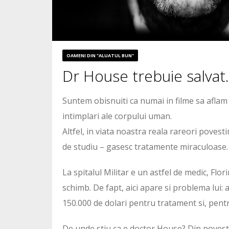
OAMENI DIN "ALUATUL BUN"
Dr House trebuie salvat.
Suntem obisnuiti ca numai in filme sa aflam 
intimplari ale corpului uman.
Altfel, in viata noastra reala rareori povest
de studiu – gasesc tratamente miraculoase.
La spitalul Militar e un astfel de medic, Flo
schimb. De fapt, aici apare si problema lui
150.000 de dolari pentru tratament si, pentru
De unde stiu ca e doctor House? Din poves