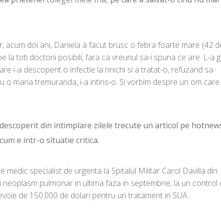
r, acum doi ani, Daniela a facut brusc o febra foarte mare (42 d
pe la toti doctorii posibili, fara ca vreunul sa-i spuna ce are. L-a g
e i-a descoperit o infectie la rinichi si a tratat-o, refuzand sa
u o mana tremuranda, i-a intins-o. Si vorbim despre un om care
 descoperit din intimplare zilele trecute un articol pe hotnew
um e intr-o situatie critica.
e medic specialist de urgenta la Spitalul Militar Carol Davilla din
u neoplasm pulmonar in ultima faza in septembrie, la un control
nevoie de 150.000 de dolari pentru un tratament in SUA.