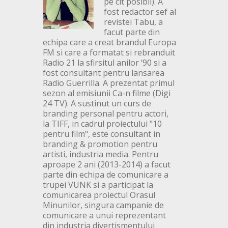
pe cit posibil). A
fost redactor sef al
revistei Tabu, a
facut parte din
echipa care a creat brandul Europa
FM si care a formatat si rebranduit
Radio 21 la sfirsitul anilor ‘90 si a
fost consultant pentru lansarea
Radio Guerrilla. A prezentat primul
sezon al emisiunii Ca-n filme (Digi
24 TV). A sustinut un curs de
branding personal pentru actori,
la TIFF, in cadrul proiectului "10
pentru film", este consultant in
branding & promotion pentru
artisti, industria media. Pentru
aproape 2 ani (2013-2014) a facut
parte din echipa de comunicare a
trupei VUNK si a participat la
comunicarea proiectul Orasul
Minunilor, singura campanie de
comunicare a unui reprezentant
din industria divertismentului