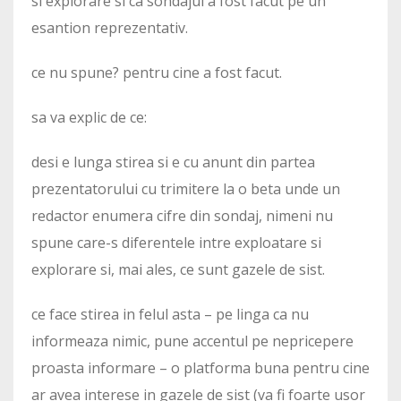
si explorare si ca sondajul a fost facut pe un
esantion reprezentativ.
ce nu spune? pentru cine a fost facut.
sa va explic de ce:
desi e lunga stirea si e cu anunt din partea
prezentatorului cu trimitere la o beta unde un
redactor enumera cifre din sondaj, nimeni nu
spune care-s diferentele intre exploatare si
explorare si, mai ales, ce sunt gazele de sist.
ce face stirea in felul asta – pe linga ca nu
informeaza nimic, pune accentul pe nepricepere
proasta informare – o platforma buna pentru cine
ar avea interese in gazele de sist (va fi foarte usor