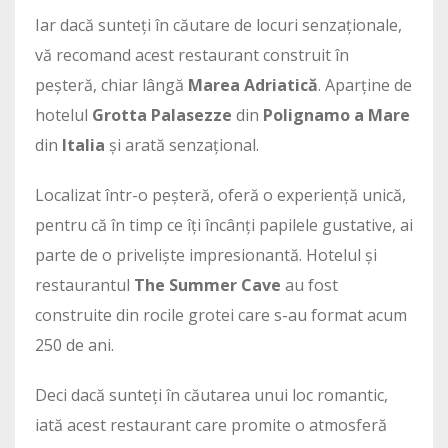
Iar dacă sunteți în căutare de locuri senzaționale,
vă recomand acest restaurant construit în
peșteră, chiar lângă
Marea Adriatică
. Aparține de
hotelul
Grotta Palasezze
din
Polignamo a Mare
din
Italia
și arată senzațional.
Localizat într-o peșteră, oferă o experiență unică,
pentru că în timp ce îți încânți papilele gustative, ai
parte de o priveliște impresionantă. Hotelul și
restaurantul
The Summer Cave
au fost
construite din rocile grotei care s-au format acum
250 de ani.
Deci dacă sunteți în căutarea unui loc romantic,
iată acest restaurant care promite o atmosferă