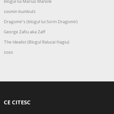
blogul lui Marius Manole
cosmin bumbutz
Dragomir's (blogul lui Sorin Dragomir)
George Zafiu aka Zaff
The Idealist (Blogul Ralucai Hagiu)
zoso
CE CITESC