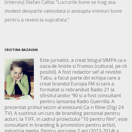
(interviu) Stefan Caltia: “Lucrurile bune se trag asa
modest deoparte cateodata si asteapta vremuri bune
pentru a reveni la suprafata.”
CRISTINA BAZAVAN
Este jurnalist, a creat blogul S!MPA ca o
oaza de liniste si frumos (cultural, pe cit
posibil). A fost redactor sef al revistei
Tabu, a facut parte din echipa care a
creat brandul Europa FM si care a
formatat si rebranduit Radio 21 la
sfirsitul anilor ‘90 si a fost consultant
pentru lansarea Radio Guerrilla. A
prezentat primul sezon al emisiunii Ca-n filme (Digi 24
TV). A sustinut un curs de branding personal pentru
actori, la TIFF, in cadrul proiectului "10 pentru film", este
consultant in branding & promotion pentru artisti,
industria media. Pentru aproape 2 ani (2013-2014) a