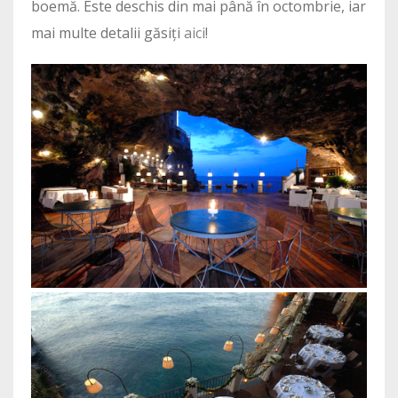
boemă. Este deschis din mai până în octombrie, iar
mai multe detalii găsiți
aici
!