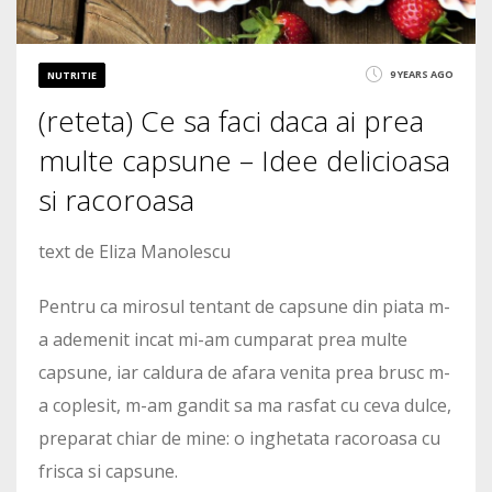
9 YEARS AGO
NUTRITIE
(reteta) Ce sa faci daca ai prea
multe capsune – Idee delicioasa
si racoroasa
text de Eliza Manolescu
Pentru ca mirosul tentant de capsune din piata m-
a ademenit incat mi-am cumparat prea multe
capsune, iar caldura de afara venita prea brusc m-
a coplesit, m-am gandit sa ma rasfat cu ceva dulce,
preparat chiar de mine: o inghetata racoroasa cu
frisca si capsune.