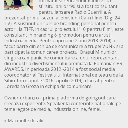
formatat si rebranduit Radio 21 la
sfirsitul anilor ‘90 si a fost consultant
pentru lansarea Radio Guerrilla. A
prezentat primul sezon al emisiunii Ca-n filme (Digi 24
TV). A sustinut un curs de branding personal pentru
actori, la TIFF, in cadrul proiectului "10 pentru film", este
consultant in branding & promotion pentru artisti,
industria media. Pentru aproape 2 ani (2013-2014) a
facut parte din echipa de comunicare a trupei VUNK si a
participat la comunicarea proiectul Orasul Minunilor,
singura campanie de comunicare a unui reprezentant
din industria divertismentului premiata la Romanian PR
AWARDS. In perioada 2012 -2014 a fost social media
coordonator al Festivalului International de teatru de la
Sibiu. Intre aprilie 2016 -aprilie 2019, a lucrat pentru
Loredana Groza in echipa de comunicare.
Owner urban,ro - prima platforma de goingout care
creeaza experiente. Speaker la conferinte nationale pe
teme legate de media, industria online, femei.
» Mai multe detalii