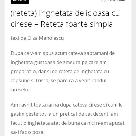
NUTRITIE
(reteta) Inghetata delicioasa cu
cirese – Reteta foarte simpla
text de Eliza Manolescu
Dupa ce v-am spus acum cateva saptamani de
inghetata gustoasa de zmeura
pe care am
preparat-o, dar si de reteta de
inghetata cu
capsune si frisca
, se pare ca a venit randul
cireselor.
Am ravnit toata iarna dupa cateva cirese si cum le
gasim peste tot la un pret cat de cat decent, am
facut o inghetata atat de buna ca nici n-am apucat
sa-i fac o poza.