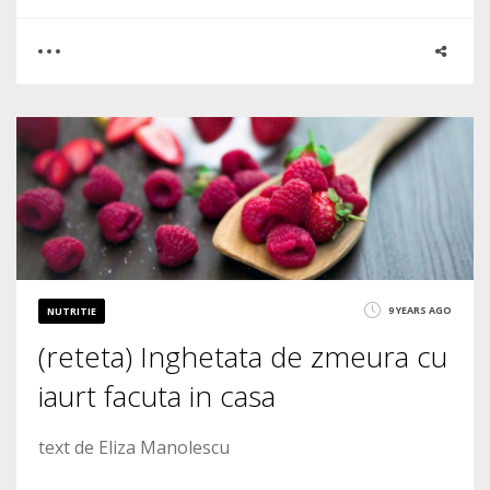
0
0
4468
9 YEARS AGO
NUTRITIE
(reteta) Inghetata de zmeura cu
iaurt facuta in casa
text de Eliza Manolescu