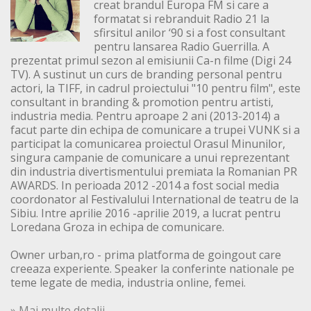
creat brandul Europa FM si care a
formatat si rebranduit Radio 21 la
sfirsitul anilor ‘90 si a fost consultant
pentru lansarea Radio Guerrilla. A
prezentat primul sezon al emisiunii Ca-n filme (Digi 24
TV). A sustinut un curs de branding personal pentru
actori, la TIFF, in cadrul proiectului "10 pentru film", este
consultant in branding & promotion pentru artisti,
industria media. Pentru aproape 2 ani (2013-2014) a
facut parte din echipa de comunicare a trupei VUNK si a
participat la comunicarea proiectul Orasul Minunilor,
singura campanie de comunicare a unui reprezentant
din industria divertismentului premiata la Romanian PR
AWARDS. In perioada 2012 -2014 a fost social media
coordonator al Festivalului International de teatru de la
Sibiu. Intre aprilie 2016 -aprilie 2019, a lucrat pentru
Loredana Groza in echipa de comunicare.
Owner urban,ro - prima platforma de goingout care
creeaza experiente. Speaker la conferinte nationale pe
teme legate de media, industria online, femei.
» Mai multe detalii