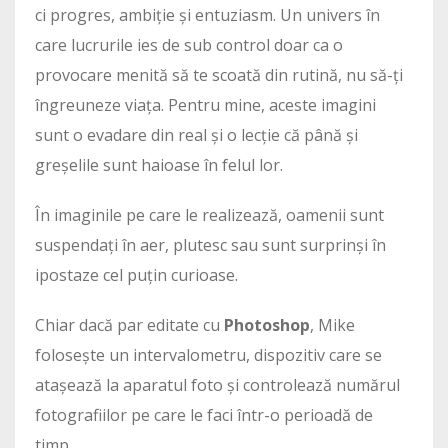
ci progres, ambiție și entuziasm. Un univers în
care lucrurile ies de sub control doar ca o
provocare menită să te scoată din rutină, nu să-ți
îngreuneze viața. Pentru mine, aceste imagini
sunt o evadare din real și o lecție că până și
greșelile sunt haioase în felul lor.
În imaginile pe care le realizează, oamenii sunt
suspendați în aer, plutesc sau sunt surprinși în
ipostaze cel puțin curioase.
Chiar dacă par editate cu
Photoshop
, Mike
folosește un intervalometru, dispozitiv care se
atașează la aparatul foto și controlează numărul
fotografiilor pe care le faci într-o perioadă de
timp.