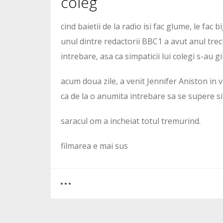
coleg
cind baietii de la radio isi fac glume, le fac b
unul dintre redactorii BBC1 a avut anul tre
intrebare, asa ca simpaticii lui colegi s-au g
acum doua zile, a venit Jennifer Aniston in v
ca de la o anumita intrebare sa se supere si
saracul om a incheiat totul tremurind.
filmarea e mai sus
0
0