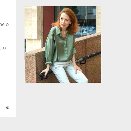
 pe o
t-o