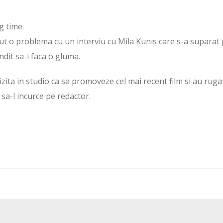
ig time.
cut o problema cu un interviu cu Mila Kunis care s-a suparat
indit sa-i faca o gluma.
izita in studio ca sa promoveze cel mai recent film si au ruga
 sa-l incurce pe redactor.