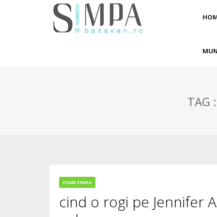
HOM
MUN
TAG :
FILME SIMPA
cind o rogi pe Jennifer A