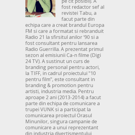
pe cit posibil). A
fost redactor sef al
revistei Tabu, a
facut parte din
echipa care a creat brandul Europa
FM si care a formatat si rebranduit
Radio 21 la sfirsitul anilor ‘90 si a
fost consultant pentru lansarea
Radio Guerrilla. A prezentat primul
sezon al emisiunii Ca-n filme (Digi
24 TV). A sustinut un curs de
branding personal pentru actori,
la TIFF, in cadrul proiectului "10
pentru film", este consultant in
branding & promotion pentru
artisti, industria media. Pentru
aproape 2 ani (2013-2014) a facut
parte din echipa de comunicare a
trupei VUNK si a participat la
comunicarea proiectul Orasul
Minunilor, singura campanie de
comunicare a unui reprezentant
din industria divertismentului