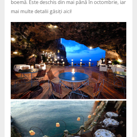
boemă. Este deschis din mai până în octombrie, iar
mai multe detalii găsiți
aici
!