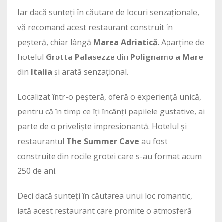
Iar dacă sunteți în căutare de locuri senzaționale,
vă recomand acest restaurant construit în
peșteră, chiar lângă
Marea Adriatică
. Aparține de
hotelul
Grotta Palasezze
din
Polignamo a Mare
din
Italia
și arată senzațional.
Localizat într-o peșteră, oferă o experiență unică,
pentru că în timp ce îți încânți papilele gustative, ai
parte de o priveliște impresionantă. Hotelul și
restaurantul
The Summer Cave
au fost
construite din rocile grotei care s-au format acum
250 de ani.
Deci dacă sunteți în căutarea unui loc romantic,
iată acest restaurant care promite o atmosferă