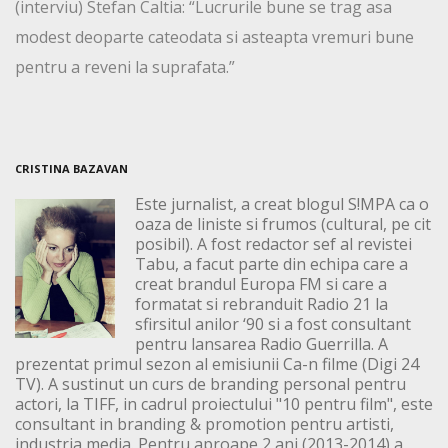
(interviu) Stefan Caltia: “Lucrurile bune se trag asa
modest deoparte cateodata si asteapta vremuri bune
pentru a reveni la suprafata.”
CRISTINA BAZAVAN
Este jurnalist, a creat blogul S!MPA ca o
oaza de liniste si frumos (cultural, pe cit
posibil). A fost redactor sef al revistei
Tabu, a facut parte din echipa care a
creat brandul Europa FM si care a
formatat si rebranduit Radio 21 la
sfirsitul anilor ‘90 si a fost consultant
pentru lansarea Radio Guerrilla. A
prezentat primul sezon al emisiunii Ca-n filme (Digi 24
TV). A sustinut un curs de branding personal pentru
actori, la TIFF, in cadrul proiectului "10 pentru film", este
consultant in branding & promotion pentru artisti,
industria media. Pentru aproape 2 ani (2013-2014) a