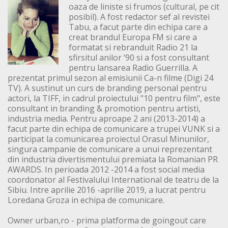
oaza de liniste si frumos (cultural, pe cit
posibil). A fost redactor sef al revistei
Tabu, a facut parte din echipa care a
creat brandul Europa FM si care a
formatat si rebranduit Radio 21 la
sfirsitul anilor ‘90 si a fost consultant
pentru lansarea Radio Guerrilla. A
prezentat primul sezon al emisiunii Ca-n filme (Digi 24
TV). A sustinut un curs de branding personal pentru
actori, la TIFF, in cadrul proiectului "10 pentru film", este
consultant in branding & promotion pentru artisti,
industria media. Pentru aproape 2 ani (2013-2014) a
facut parte din echipa de comunicare a trupei VUNK si a
participat la comunicarea proiectul Orasul Minunilor,
singura campanie de comunicare a unui reprezentant
din industria divertismentului premiata la Romanian PR
AWARDS. In perioada 2012 -2014 a fost social media
coordonator al Festivalului International de teatru de la
Sibiu. Intre aprilie 2016 -aprilie 2019, a lucrat pentru
Loredana Groza in echipa de comunicare.
Owner urban,ro - prima platforma de goingout care