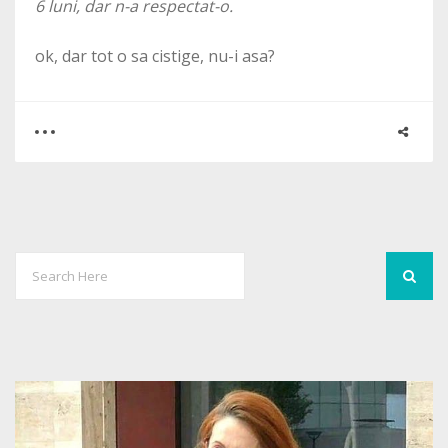
6 luni, dar n-a respectat-o.
ok, dar tot o sa cistige, nu-i asa?
0
4
3293