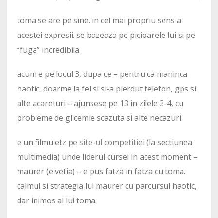
toma se are pe sine. in cel mai propriu sens al
acestei expresii. se bazeaza pe picioarele lui si pe
“fuga” incredibila.
acum e pe locul 3, dupa ce – pentru ca maninca
haotic, doarme la fel si si-a pierdut telefon, gps si
alte acareturi – ajunsese pe 13 in zilele 3-4, cu
probleme de glicemie scazuta si alte necazuri.
e un filmuletz
pe site-ul competitiei
(la sectiunea
multimedia) unde liderul cursei in acest moment –
maurer (elvetia) – e pus fatza in fatza cu toma.
calmul si strategia lui maurer cu parcursul haotic,
dar inimos al lui toma.