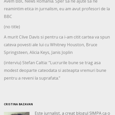
Avem BBC News Romania. Sper sa ne ajute sa ne
reamintim etica in jurnalism, eu am avut profesori de la
BBC
(no title)
A murit Clive Davis si pentru ca i-am citit cartea va spun
cateva povesti ale lui cu Whitney Houston, Bruce
Springsteen, Alicia Keys, Janis Joplin
(interviu) Stefan Caltia: “Lucrurile bune se trag asa
modest deoparte cateodata si asteapta vremuri bune
pentru a reveni la suprafata.”
CRISTINA BAZAVAN
Este jurnalist, a creat blogul S!MPA ca o