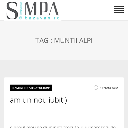
TAG : MUNTII ALPI
17 YEARS AGO
OAMENI DIN "ALUATUL BUN"
am un nou iubit:)
e eroul meu de duminica trecuta, il urmaresc zi de