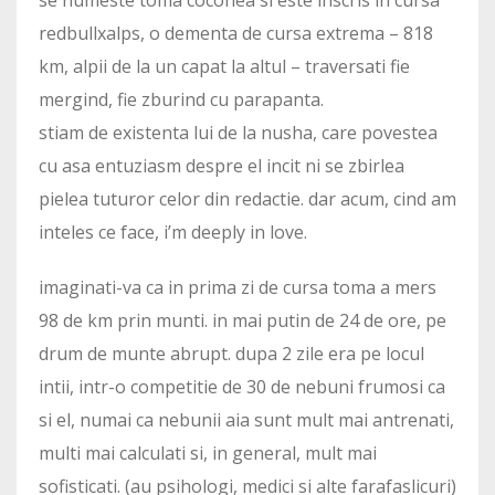
se numeste toma coconea si este inscris in cursa
redbullxalps, o dementa de cursa extrema – 818
km, alpii de la un capat la altul – traversati fie
mergind, fie zburind cu parapanta.
stiam de existenta lui de la nusha, care povestea
cu asa entuziasm despre el incit ni se zbirlea
pielea tuturor celor din redactie. dar acum, cind am
inteles ce face, i’m deeply in love.
imaginati-va ca in prima zi de cursa toma a mers
98 de km prin munti. in mai putin de 24 de ore, pe
drum de munte abrupt. dupa 2 zile era pe locul
intii, intr-o competitie de 30 de nebuni frumosi ca
si el, numai ca nebunii aia sunt mult mai antrenati,
multi mai calculati si, in general, mult mai
sofisticati. (au psihologi, medici si alte farafaslicuri)