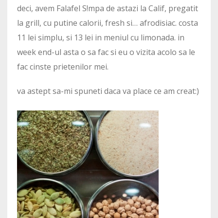
deci, avem Falafel S!mpa de astazi la Calif, pregatit
la grill, cu putine calorii, fresh si… afrodisiac. costa
11 lei simplu, si 13 lei in meniul cu limonada. in
week end-ul asta o sa fac si eu o vizita acolo sa le
fac cinste prietenilor mei.
va astept sa-mi spuneti daca va place ce am creat:)