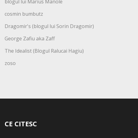
blogul lui Marius Manole
cosmin bumbutz
Dragomir's (blogul lui Sorin Dragomir)
George Zafiu aka Zaff
The Idealist (Blogul Ralucai Hagiu)
zoso
CE CITESC