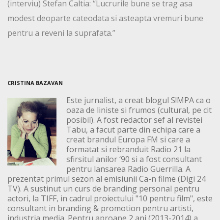
(interviu) Stefan Caltia: “Lucrurile bune se trag asa
modest deoparte cateodata si asteapta vremuri bune
pentru a reveni la suprafata.”
CRISTINA BAZAVAN
Este jurnalist, a creat blogul S!MPA ca o
oaza de liniste si frumos (cultural, pe cit
posibil). A fost redactor sef al revistei
Tabu, a facut parte din echipa care a
creat brandul Europa FM si care a
formatat si rebranduit Radio 21 la
sfirsitul anilor ‘90 si a fost consultant
pentru lansarea Radio Guerrilla. A
prezentat primul sezon al emisiunii Ca-n filme (Digi 24
TV). A sustinut un curs de branding personal pentru
actori, la TIFF, in cadrul proiectului "10 pentru film", este
consultant in branding & promotion pentru artisti,
industria media. Pentru aproape 2 ani (2013-2014) a