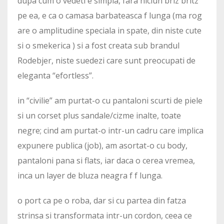
dupa cum o vedeti e simpla, fara niciun briz britz
pe ea, e ca o camasa barbateasca f lunga (ma rog
are o amplitudine speciala in spate, din niste cute
si o smekerica ) si a fost creata sub brandul
Rodebjer, niste suedezi care sunt preocupati de
eleganta “efortless”.
in “civilie” am purtat-o cu pantaloni scurti de piele
si un corset plus sandale/cizme inalte, toate
negre; cind am purtat-o intr-un cadru care implica
expunere publica (job), am asortat-o cu body,
pantaloni pana si flats, iar daca o cerea vremea,
inca un layer de bluza neagra f f lunga.
o port ca pe o roba, dar si cu partea din fatza
strinsa si transformata intr-un cordon, ceea ce