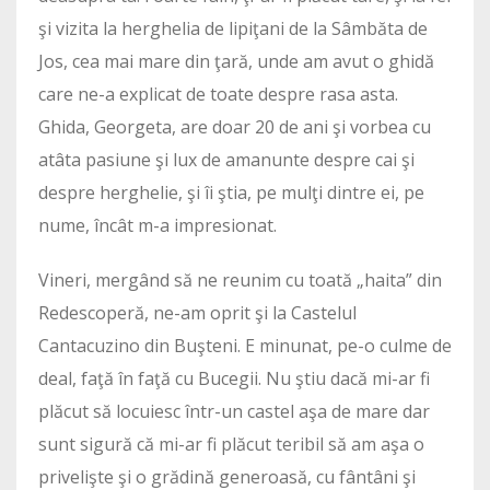
şi vizita la herghelia de lipiţani de la Sâmbăta de
Jos, cea mai mare din ţară, unde am avut o ghidă
care ne-a explicat de toate despre rasa asta.
Ghida, Georgeta, are doar 20 de ani şi vorbea cu
atâta pasiune şi lux de amanunte despre cai şi
despre herghelie, şi îi ştia, pe mulţi dintre ei, pe
nume, încât m-a impresionat.
Vineri, mergând să ne reunim cu toată „haita” din
Redescoperă, ne-am oprit şi la Castelul
Cantacuzino din Buşteni. E minunat, pe-o culme de
deal, faţă în faţă cu Bucegii. Nu ştiu dacă mi-ar fi
plăcut să locuiesc într-un castel aşa de mare dar
sunt sigură că mi-ar fi plăcut teribil să am aşa o
privelişte şi o grădină generoasă, cu fântâni şi