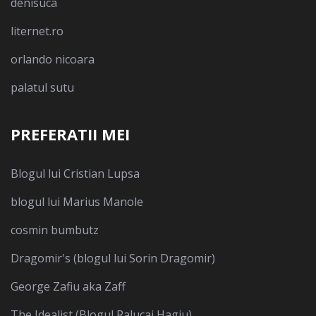
denisuca
liternet.ro
orlando nicoara
palatul sutu
PREFERATII MEI
Blogul lui Cristian Lupsa
blogul lui Marius Manole
cosmin bumbutz
Dragomir's (blogul lui Sorin Dragomir)
George Zafiu aka Zaff
The Idealist (Blogul Ralucai Hagiu)