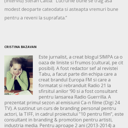
(interviu) Stefan Caltia: “Lucrurile bune se trag asa
modest deoparte cateodata si asteapta vremuri bune
pentru a reveni la suprafata.”
CRISTINA BAZAVAN
Este jurnalist, a creat blogul S!MPA ca o
oaza de liniste si frumos (cultural, pe cit
posibil). A fost redactor sef al revistei
Tabu, a facut parte din echipa care a
creat brandul Europa FM si care a
formatat si rebranduit Radio 21 la
sfirsitul anilor ‘90 si a fost consultant
pentru lansarea Radio Guerrilla. A
prezentat primul sezon al emisiunii Ca-n filme (Digi 24
TV). A sustinut un curs de branding personal pentru
actori, la TIFF, in cadrul proiectului "10 pentru film", este
consultant in branding & promotion pentru artisti,
industria media. Pentru aproape 2 ani (2013-2014) a