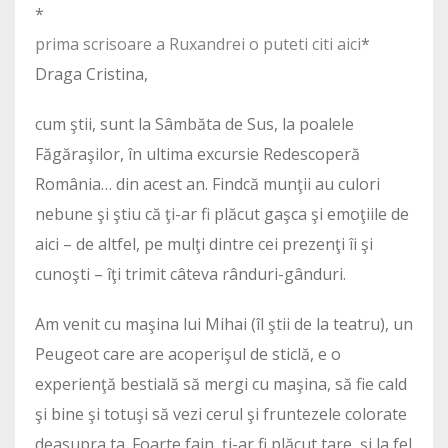
*
prima scrisoare a Ruxandrei o puteti citi aici
*
Draga Cristina,
cum ştii, sunt la Sâmbăta de Sus, la poalele
Făgăraşilor, în ultima excursie Redescoperă
România… din acest an. Findcă munţii au culori
nebune şi ştiu că ţi-ar fi plăcut gaşca şi emoţiile de
aici – de altfel, pe mulţi dintre cei prezenţi îi şi
cunoşti – îţi trimit câteva rânduri-gânduri.
Am venit cu maşina lui Mihai (îl ştii de la teatru), un
Peugeot care are acoperişul de sticlă, e o
experienţă bestială să mergi cu maşina, să fie cald
şi bine şi totuşi să vezi cerul şi fruntezele colorate
deasupra ta. Foarte fain, ţi-ar fi plăcut tare, şi la fel