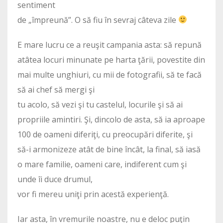
sentiment
de „împreună”. O să fiu în sevraj câteva zile
E mare lucru ce a reuşit campania asta: să repună
atâtea locuri minunate pe harta ţării, povestite din
mai multe unghiuri, cu mii de fotografii, să te facă
să ai chef să mergi şi
tu acolo, să vezi şi tu castelul, locurile şi să ai
propriile amintiri. Şi, dincolo de asta, să ia aproape
100 de oameni diferiţi, cu preocupări diferite, şi
să-i armonizeze atât de bine încât, la final, să iasă
o mare familie, oameni care, indiferent cum şi
unde îi duce drumul,
vor fi mereu uniţi prin acestă experienţă.
Iar asta, în vremurile noastre, nu e deloc puţin