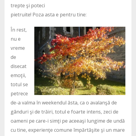
trepte şi poteci
pietruite! Poza asta e pentru tine:
În rest,
nu e
vreme
de
disecat
emoţii,
totul se
petrece
de-a valma în weekendul ăsta, ca o avalanşă de
gânduri şi de trăiri, totul e foarte intens, zeci de
oameni pe care-i simţi pe aceeaşi lungime de undă
cu tine, experienţe comune împărtăşite şi un mare