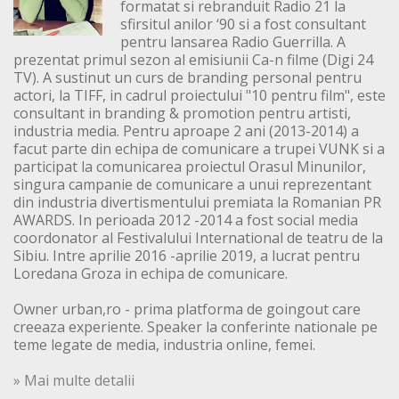
formatat si rebranduit Radio 21 la
sfirsitul anilor ‘90 si a fost consultant
pentru lansarea Radio Guerrilla. A
prezentat primul sezon al emisiunii Ca-n filme (Digi 24
TV). A sustinut un curs de branding personal pentru
actori, la TIFF, in cadrul proiectului "10 pentru film", este
consultant in branding & promotion pentru artisti,
industria media. Pentru aproape 2 ani (2013-2014) a
facut parte din echipa de comunicare a trupei VUNK si a
participat la comunicarea proiectul Orasul Minunilor,
singura campanie de comunicare a unui reprezentant
din industria divertismentului premiata la Romanian PR
AWARDS. In perioada 2012 -2014 a fost social media
coordonator al Festivalului International de teatru de la
Sibiu. Intre aprilie 2016 -aprilie 2019, a lucrat pentru
Loredana Groza in echipa de comunicare.
Owner urban,ro - prima platforma de goingout care
creeaza experiente. Speaker la conferinte nationale pe
teme legate de media, industria online, femei.
» Mai multe detalii