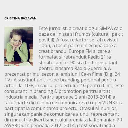
CRISTINA BAZAVAN
Este jurnalist, a creat blogul S!MPA ca o
oaza de liniste si frumos (cultural, pe cit
posibil). A fost redactor sef al revistei
Tabu, a facut parte din echipa care a
creat brandul Europa FM si care a
formatat si rebranduit Radio 21 la
sfirsitul anilor ‘90 si a fost consultant
pentru lansarea Radio Guerrilla. A
prezentat primul sezon al emisiunii Ca-n filme (Digi 24
TV). A sustinut un curs de branding personal pentru
actori, la TIFF, in cadrul proiectului "10 pentru film", este
consultant in branding & promotion pentru artisti,
industria media. Pentru aproape 2 ani (2013-2014) a
facut parte din echipa de comunicare a trupei VUNK si a
participat la comunicarea proiectul Orasul Minunilor,
singura campanie de comunicare a unui reprezentant
din industria divertismentului premiata la Romanian PR
AWARDS. In perioada 2012 -2014 a fost social media