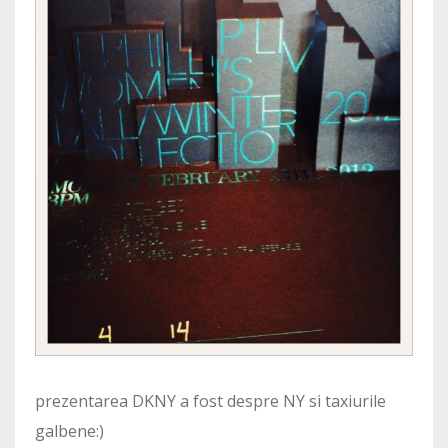
prezentarea DKNY a fost despre NY si taxiurile
galbene:)