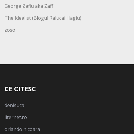
George Zafiu aka Zaff
The Idealist (Blogul Ralucai Hagiu)
zoso
CE CITESC
denisuca
liternet.ro
orlando nicoara