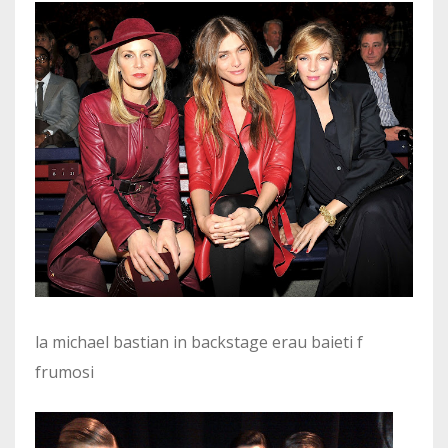
la michael bastian in backstage erau baieti f
frumosi