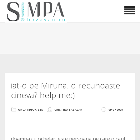
iat-o pe Miruna. o recunoaste
cineva? help me:)
UNCATEGORIZED
CRISTINA BAZAVAN
09.07.2009
doamna cu ochelari este persoana pe care o caut.