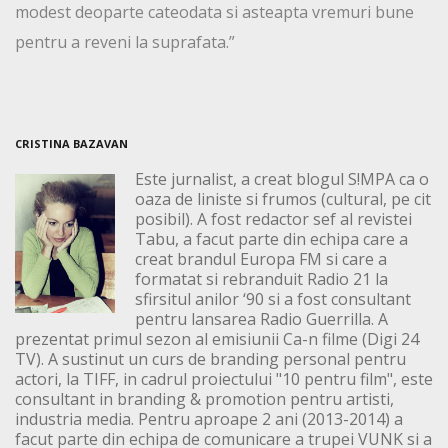
modest deoparte cateodata si asteapta vremuri bune
pentru a reveni la suprafata.”
CRISTINA BAZAVAN
Este jurnalist, a creat blogul S!MPA ca o
oaza de liniste si frumos (cultural, pe cit
posibil). A fost redactor sef al revistei
Tabu, a facut parte din echipa care a
creat brandul Europa FM si care a
formatat si rebranduit Radio 21 la
sfirsitul anilor ‘90 si a fost consultant
pentru lansarea Radio Guerrilla. A
prezentat primul sezon al emisiunii Ca-n filme (Digi 24
TV). A sustinut un curs de branding personal pentru
actori, la TIFF, in cadrul proiectului "10 pentru film", este
consultant in branding & promotion pentru artisti,
industria media. Pentru aproape 2 ani (2013-2014) a
facut parte din echipa de comunicare a trupei VUNK si a