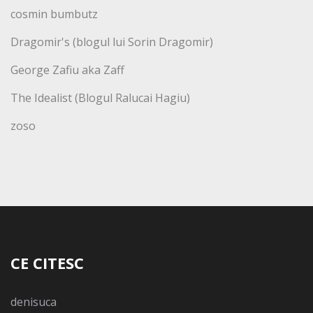
cosmin bumbutz
Dragomir's (blogul lui Sorin Dragomir)
George Zafiu aka Zaff
The Idealist (Blogul Ralucai Hagiu)
zoso
CE CITESC
denisuca