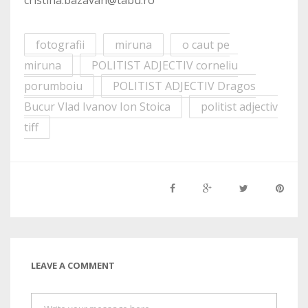
cristina.bazavan@tabu.ro
fotografii
miruna
o caut pe
miruna
POLITIST ADJECTIV corneliu
porumboiu
POLITIST ADJECTIV Dragos
Bucur Vlad Ivanov Ion Stoica
politist adjectiv
tiff
LEAVE A COMMENT