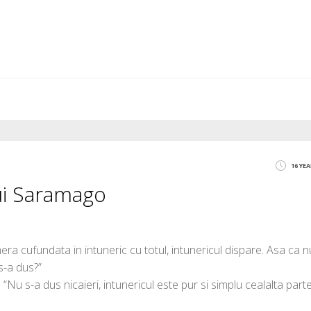
16 YE
lui Saramago
ra cufundata in intuneric cu totul, intunericul dispare. Asa ca n
s-a dus?”
 “Nu s-a dus nicaieri, intunericul este pur si simplu cealalta part