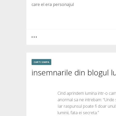
care el era personajul
0
1
CARTI SIMPA
insemnarile din blogul 
4252
Cind aprindem lumina intr-o came
anormal sa ne intrebam: “Unde 
Iar raspunsul poate fi doar unul:
luminii, fata ei secreta.”