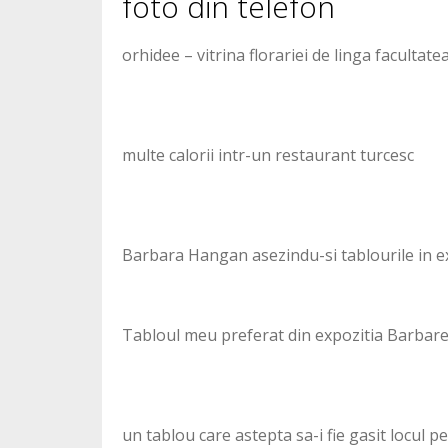
foto din telefon
orhidee – vitrina florariei de linga faculta
multe calorii intr-un restaurant turcesc
Barbara Hangan asezindu-si tablourile in ex
Tabloul meu preferat din expozitia Barbarei 
un tablou care astepta sa-i fie gasit locul pe