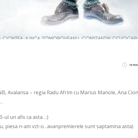
16 YE
 TNB, Avalansa – regia Radu Afrim cu Marius Manole, Ana Cion
u…
B-ul un afis ca asta…:)
 stiu, piesa n-am vzt-o…avanpremierele sunt saptamina asta)