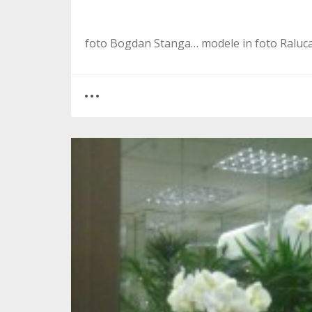
foto Bogdan Stanga… modele in foto Raluc
0
0
2135