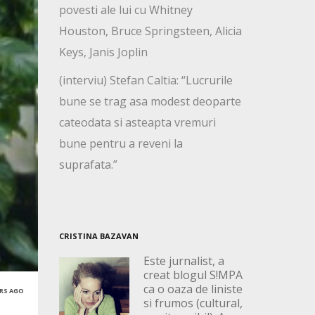
povesti ale lui cu Whitney
Houston, Bruce Springsteen, Alicia
Keys, Janis Joplin
(interviu) Stefan Caltia: “Lucrurile
bune se trag asa modest deoparte
cateodata si asteapta vremuri
bune pentru a reveni la
suprafata.”
CRISTINA BAZAVAN
Este jurnalist, a
creat blogul S!MPA
ca o oaza de liniste
ARS AGO
si frumos (cultural,