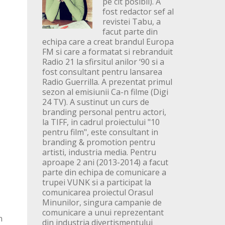
pe cit posibil). A
fost redactor sef al
revistei Tabu, a
facut parte din
echipa care a creat brandul Europa
FM si care a formatat si rebranduit
Radio 21 la sfirsitul anilor ‘90 si a
fost consultant pentru lansarea
Radio Guerrilla. A prezentat primul
sezon al emisiunii Ca-n filme (Digi
24 TV). A sustinut un curs de
branding personal pentru actori,
la TIFF, in cadrul proiectului "10
pentru film", este consultant in
branding & promotion pentru
artisti, industria media. Pentru
aproape 2 ani (2013-2014) a facut
parte din echipa de comunicare a
trupei VUNK si a participat la
comunicarea proiectul Orasul
Minunilor, singura campanie de
comunicare a unui reprezentant
n
din industria divertismentului