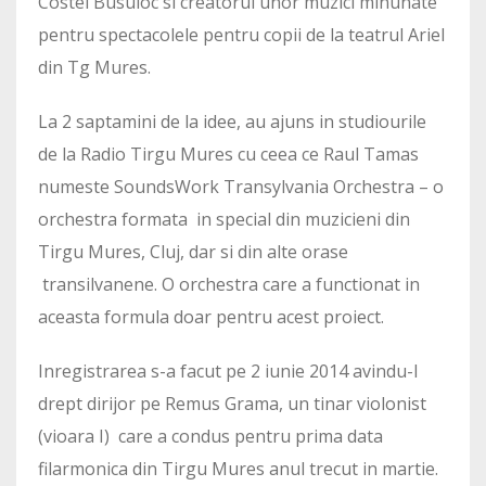
Costel Busuioc si creatorul unor muzici minunate
pentru spectacolele pentru copii de la teatrul Ariel
din Tg Mures.
La 2 saptamini de la idee, au ajuns in studiourile
de la Radio Tirgu Mures cu ceea ce Raul Tamas
numeste SoundsWork Transylvania Orchestra – o
orchestra formata in special din muzicieni din
Tirgu Mures, Cluj, dar si din alte orase
transilvanene. O orchestra care a functionat in
aceasta formula doar pentru acest proiect.
Inregistrarea s-a facut pe 2 iunie 2014 avindu-l
drept dirijor pe Remus Grama, un tinar violonist
(vioara I) care a condus pentru prima data
filarmonica din Tirgu Mures anul trecut in martie.