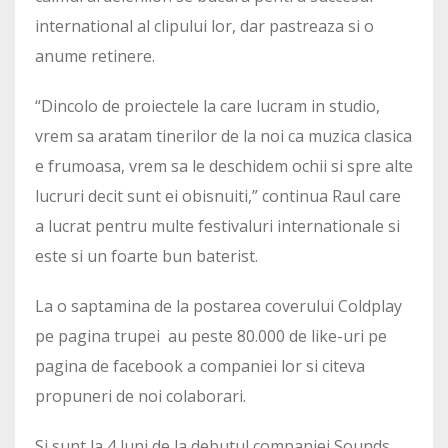
international al clipului lor, dar pastreaza si o
anume retinere.
“Dincolo de proiectele la care lucram in studio,
vrem sa aratam tinerilor de la noi ca muzica clasica
e frumoasa, vrem sa le deschidem ochii si spre alte
lucruri decit sunt ei obisnuiti,” continua Raul care
a lucrat pentru multe festivaluri internationale si
este si un foarte bun baterist.
La o saptamina de la postarea coverului Coldplay
pe pagina trupei au peste 80.000 de like-uri pe
pagina de facebook a companiei lor si citeva
propuneri de noi colaborari.
Si sunt la 4 luni de la debutul companiei Sounds