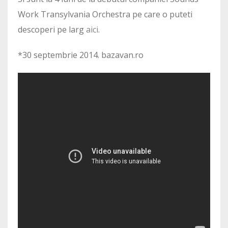
Work Transylvania Orchestra pe care o puteti
descoperi pe larg
aici
.
*30 septembrie 2014. bazavan.ro