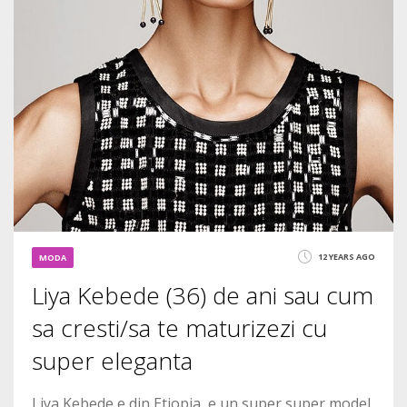
12 YEARS AGO
MODA
Liya Kebede (36) de ani sau cum
sa cresti/sa te maturizezi cu
super eleganta
Liya Kebede e din Etiopia, e un super super model