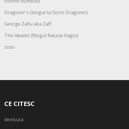
cosmin bumbutz
Dragomir's (blogul lui Sorin Dragomir)
George Zafiu aka Zaff
The Idealist (Blogul Ralucai Hagiu)
zoso
CE CITESC
denisuca