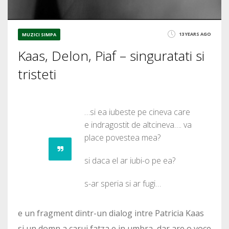
13 YEARS AGO
MUZICI SIMPA
Kaas, Delon, Piaf – singuratati si
tristeti
…si ea iubeste pe cineva care
e indragostit de altcineva…. va
place povestea mea?
si daca el ar iubi-o pe ea?
s-ar speria si ar fugi…
e un fragment dintr-un dialog intre Patricia Kaas
si un domn a carui fatza e in umbra, dar are o voce