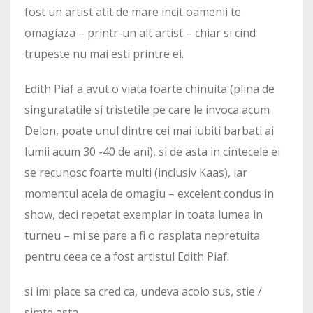
fost un artist atit de mare incit oamenii te
omagiaza – printr-un alt artist – chiar si cind
trupeste nu mai esti printre ei.
Edith Piaf a avut o viata foarte chinuita (plina de
singuratatile si tristetile pe care le invoca acum
Delon, poate unul dintre cei mai iubiti barbati ai
lumii acum 30 -40 de ani), si de asta in cintecele ei
se recunosc foarte multi (inclusiv Kaas), iar
momentul acela de omagiu – excelent condus in
show, deci repetat exemplar in toata lumea in
turneu – mi se pare a fi o rasplata nepretuita
pentru ceea ce a fost artistul Edith Piaf.
si imi place sa cred ca, undeva acolo sus, stie /
simte asta.