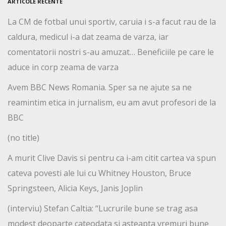
ARTICOLE RECENTE
La CM de fotbal unui sportiv, caruia i s-a facut rau de la
caldura, medicul i-a dat zeama de varza, iar
comentatorii nostri s-au amuzat… Beneficiile pe care le
aduce in corp zeama de varza
Avem BBC News Romania. Sper sa ne ajute sa ne
reamintim etica in jurnalism, eu am avut profesori de la
BBC
(no title)
A murit Clive Davis si pentru ca i-am citit cartea va spun
cateva povesti ale lui cu Whitney Houston, Bruce
Springsteen, Alicia Keys, Janis Joplin
(interviu) Stefan Caltia: “Lucrurile bune se trag asa
modest deoparte cateodata si asteapta vremuri bune