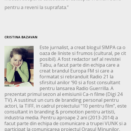
pentru a reveni la suprafata.”
CRISTINA BAZAVAN
Este jurnalist, a creat blogul S!MPA ca o
oaza de liniste si frumos (cultural, pe cit
posibil). A fost redactor sef al revistei
Tabu, a facut parte din echipa care a
creat brandul Europa FM si care a
formatat si rebranduit Radio 21 la
sfirsitul anilor ‘90 si a fost consultant
pentru lansarea Radio Guerrilla. A
prezentat primul sezon al emisiunii Ca-n filme (Digi 24
TV). A sustinut un curs de branding personal pentru
actori, la TIFF, in cadrul proiectului "10 pentru film", este
consultant in branding & promotion pentru artisti,
industria media. Pentru aproape 2 ani (2013-2014) a
facut parte din echipa de comunicare a trupei VUNK si a
participat la comunicarea proiectul Orasul Minunilor,