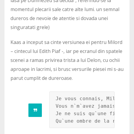
lasa pe Dumnezeu sa decida”, referindu-se la
momentul plecarii sale catre alte lumi. un semnal
dureros de nevoie de atentie si dovada unei
singuratati grele)
Kaas a inceput sa cinte versiunea ei pentru Milord
– cintecul lui Edith Piaf -, iar pe ecranul din spatele
scenei a ramas privirea trista a lui Delon, cu ochii
aproape in lacrimi, si brusc versurile piesei mi s-au
parut cumplit de dureroase.
Je vous connais, Milord,

Vous n`m`avez jamais vue

Je ne suis qu`une fille du 
Qu`une ombre de la rue...