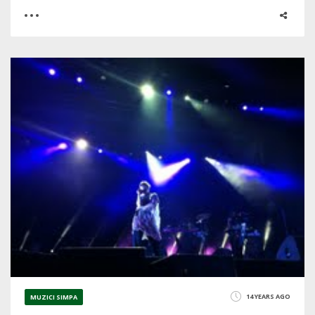
0
0
7590
14 YEARS AGO
MUZICI SIMPA