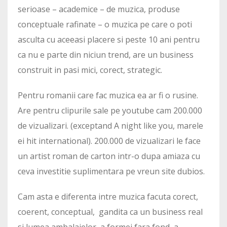
serioase – academice – de muzica, produse
conceptuale rafinate – o muzica pe care o poti
asculta cu aceeasi placere si peste 10 ani pentru
ca nu e parte din niciun trend, are un business
construit in pasi mici, corect, strategic.
Pentru romanii care fac muzica ea ar fi o rusine.
Are pentru clipurile sale pe youtube cam 200.000
de vizualizari. (exceptand A night like you, marele
ei hit international). 200.000 de vizualizari le face
un artist roman de carton intr-o dupa amiaza cu
ceva investitie suplimentara pe vreun site dubios.
Cam asta e diferenta intre muzica facuta corect,
coerent, conceptual, gandita ca un business real
si lumea ambalajelor, a formei fara fond, a