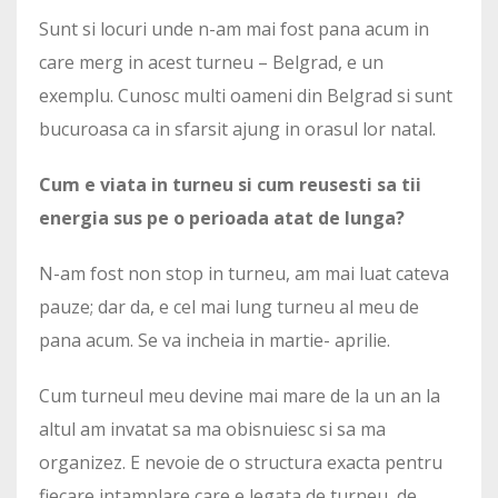
Sunt si locuri unde n-am mai fost pana acum in
care merg in acest turneu – Belgrad, e un
exemplu. Cunosc multi oameni din Belgrad si sunt
bucuroasa ca in sfarsit ajung in orasul lor natal.
Cum e viata in turneu si cum reusesti sa tii
energia sus pe o perioada atat de lunga?
N-am fost non stop in turneu, am mai luat cateva
pauze; dar da, e cel mai lung turneu al meu de
pana acum. Se va incheia in martie- aprilie.
Cum turneul meu devine mai mare de la un an la
altul am invatat sa ma obisnuiesc si sa ma
organizez. E nevoie de o structura exacta pentru
fiecare intamplare care e legata de turneu, de