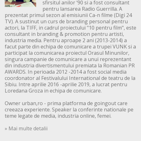
sfirsitul anilor ‘90 si a fost consultant
pentru lansarea Radio Guerrilla. A
prezentat primul sezon al emisiunii Ca-n filme (Digi 24
TV). A sustinut un curs de branding personal pentru
actori, la TIFF, in cadrul proiectului "10 pentru film", este
consultant in branding & promotion pentru artisti,
industria media. Pentru aproape 2 ani (2013-2014) a
facut parte din echipa de comunicare a trupei VUNK si a
participat la comunicarea proiectul Orasul Minunilor,
singura campanie de comunicare a unui reprezentant
din industria divertismentului premiata la Romanian PR
AWARDS. In perioada 2012 -2014 a fost social media
coordonator al Festivalului International de teatru de la
Sibiu. Intre aprilie 2016 -aprilie 2019, a lucrat pentru
Loredana Groza in echipa de comunicare.
Owner urban,ro - prima platforma de goingout care
creeaza experiente. Speaker la conferinte nationale pe
teme legate de media, industria online, femei.
» Mai multe detalii