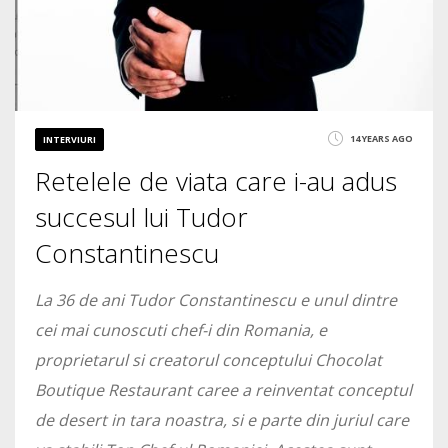
14 YEARS AGO
INTERVIURI
Retelele de viata care i-au adus
succesul lui Tudor
Constantinescu
La 36 de ani Tudor Constantinescu e unul dintre
cei mai cunoscuti chef-i din Romania, e
proprietarul si creatorul conceptului Chocolat
Boutique Restaurant caree a reinventat conceptul
de desert in tara noastra, si e parte din juriul care