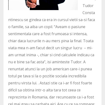
Tudor
Consta
ntinescu se gindea ca era in cursul vietii sa-si faca
o familie, sa aiba un copil. “Aveam o pasiune
sentimentala care a fost frumoasa si intensa,
chiar daca lucrurile n-au mers pina la final. Toata
viata mea n-am facut decit un singur lucru – mi-
am urmat inima -, chiar si cind calculele indicau ca
nu e bine sa fac asta”, isi aminteste Tudor. A
renuntat atunci la un job american care-i punea
totul pe tava si la o pozitie sociala incredibila
pentru virsta lui. . Astazi stie ca i-ar fi fost foarte
dificil sa obtina intr-o alta tara tot ceea ce
reprezinta in Romania, dar recunoaste ca i-a fost
cel mai greu sa razbata aici. Are cu ce sa compare: