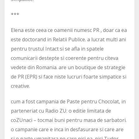
***
Elena este ceea ce oamenii numesc PR , doar ca ea
este doctorand in Relatii Publice. a lucrat multi ani
pentru trustul Intact si se afla in spatele
comunicarii destepte si coerente pentru citeva
vedete din Romania. are un boutique de strategie
de PR (EPR) si face niste lucruri foarte simpatice si
creative.
cum a fost campania de Paste pentru Chocolat, in
parteneriat cu Radio ZU: o editie limitata de
coZUnaci – tocmai buni pentru masa de sarbatori.
o campanie care e inca in desfasurare si care are
si o parte umanitara pe care nici ea, nici Tudor