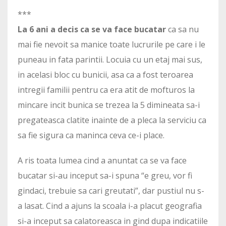
***
La 6 ani a decis ca se va face bucatar
ca sa nu
mai fie nevoit sa manice toate lucrurile pe care i le
puneau in fata parintii. Locuia cu un etaj mai sus,
in acelasi bloc cu bunicii, asa ca a fost teroarea
intregii familii pentru ca era atit de mofturos la
mincare incit bunica se trezea la 5 dimineata sa-i
pregateasca clatite inainte de a pleca la serviciu ca
sa fie sigura ca maninca ceva ce-i place.
A ris toata lumea cind a anuntat ca se va face
bucatar si-au inceput sa-i spuna “e greu, vor fi
gindaci, trebuie sa cari greutati”, dar pustiul nu s-
a lasat. Cind a ajuns la scoala i-a placut geografia
si-a inceput sa calatoreasca in gind dupa indicatiile