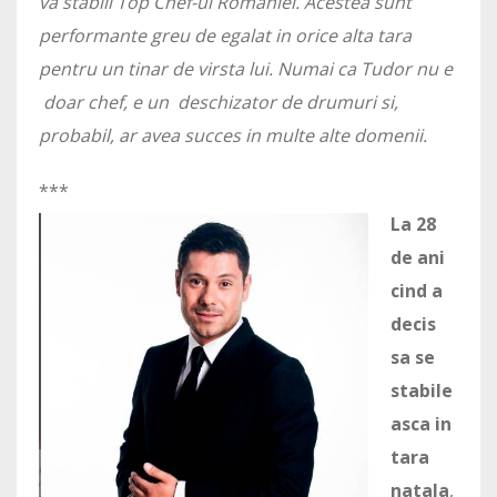
va stabili Top Chef-ul Romaniei. Acestea sunt
performante greu de egalat in orice alta tara
pentru un tinar de virsta lui. Numai ca Tudor nu e
doar chef, e un deschizator de drumuri si,
probabil, ar avea succes in multe alte domenii.
***
La 28
de ani
cind a
decis
sa se
stabile
asca in
tara
natala
,