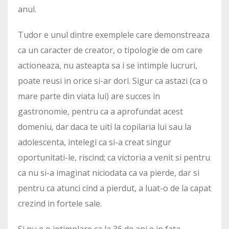
anul.
Tudor e unul dintre exemplele care demonstreaza
ca un caracter de creator, o tipologie de om care
actioneaza, nu asteapta sa i se intimple lucruri,
poate reusi in orice si-ar dori. Sigur ca astazi (ca o
mare parte din viata lui) are succes in
gastronomie, pentru ca a aprofundat acest
domeniu, dar daca te uiti la copilaria lui sau la
adolescenta, intelegi ca si-a creat singur
oportunitati-le, riscind; ca victoria a venit si pentru
ca nu si-a imaginat niciodata ca va pierde, dar si
pentru ca atunci cind a pierdut, a luat-o de la capat
crezind in fortele sale.
Si nu e o intimplare ca la 36 de ani e in fata