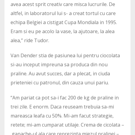
avea acest sprit creativ care misca lucrurile. De
altfel, in laboratorul lui s- a creat tortul cu care
echipa Belgiei a cistigat Cupa Mondiala in 1995.
Eram si eu pe acolo la vase, la ajutoare, la alea
alea,” ride Tudor.
Van Dender stia de pasiunea lui pentru ciocolata
si-au inceput impreuna sa produca din nou
praline. Au avut succes, dar a plecat, in ciuda
prieteniei cu patronul, din cauza unui pariu.
“Am pariat ca pot sa-i fac 200 de kg de praline in
trei zile. E enorm. Daca reuseam trebuia sa-mi
mareasca leafa cu 50%. Mi-am facut strategie,
retete; mi-am cumparat utilaje. Crema de cicolata –
ganache-ul ala care reprezinta miezul pralinei –