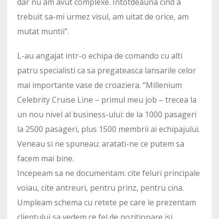
dar nu am avut complexe. Intotdeauna cind a
trebuit sa-mi urmez visul, am uitat de orice, am
mutat muntii”.
L-au angajat intr-o echipa de comando cu alti
patru specialisti ca sa pregateasca lansarile celor
mai importante vase de croaziera. “Millenium
Celebrity Cruise Line – primul meu job – trecea la
un nou nivel al business-ului: de la 1000 pasageri
la 2500 pasageri, plus 1500 membrii ai echipajului.
Veneau si ne spuneau: aratati-ne ce putem sa
facem mai bine.
Incepeam sa ne documentam: cite feluri principale
voiau, cite antreuri, pentru prinz, pentru cina.
Umpleam schema cu retete pe care le prezentam
clientului sa vedem ce fel de pozitionare isi