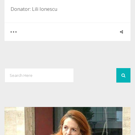
Donator: Lili Ionescu
0
1
1773