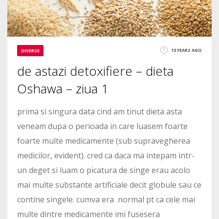
13 YEARS AGO
DIVERSE
de astazi detoxifiere – dieta
Oshawa – ziua 1
prima si singura data cind am tinut dieta asta
veneam dupa o perioada in care luasem foarte
foarte multe medicamente (sub supravegherea
medicilor, evident). cred ca daca ma intepam intr-
un deget si luam o picatura de singe erau acolo
mai multe substante artificiale decit globule sau ce
contine singele. cumva era normal pt ca cele mai
multe dintre medicamente imi fusesera