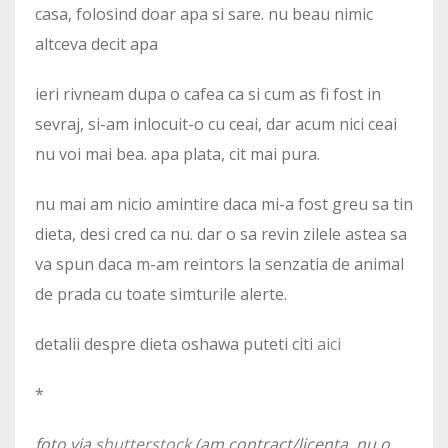
casa, folosind doar apa si sare. nu beau nimic
altceva decit apa
ieri rivneam dupa o cafea ca si cum as fi fost in
sevraj, si-am inlocuit-o cu ceai, dar acum nici ceai
nu voi mai bea. apa plata, cit mai pura.
nu mai am nicio amintire daca mi-a fost greu sa tin
dieta, desi cred ca nu. dar o sa revin zilele astea sa
va spun daca m-am reintors la senzatia de animal
de prada cu toate simturile alerte.
detalii despre dieta oshawa puteti citi
aici
*
foto via
shutterstock
(am contract/licenta, nu o