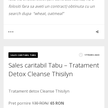
folositi fara sa aveti un contract) obtinuta cu un
search dupa “wheat, oatmeal”
0
2
17 YEARS AGO
SALES CARITABIL TABU
Sales caritabil Tabu – Tratament
4830
Detox Cleanse Thisilyn
Tratament detox Cleanse Thisilyn
Pret pornire
130 RON
/
65 RON