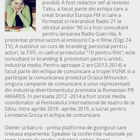
posibil). A fost redactor sef al revistei
Tabu, a facut parte din echipa care a
creat brandul Europa FM si care a
formatat si rebranduit Radio 21 la
sfirsitul anilor ‘90 si a fost consultant
pentru lansarea Radio Guerrilla. A
prezentat primul sezon al emisiunii Ca-n filme (Digi 24
TV). A sustinut un curs de branding personal pentru
actori, la TIFF, in cadrul proiectului "10 pentru film", este
consultant in branding & promotion pentru artisti,
industria media. Pentru aproape 2 ani (2013-2014) a
facut parte din echipa de comunicare a trupei VUNK si a
participat la comunicarea proiectul Orasul Minunilor,
singura campanie de comunicare a unui reprezentant
din industria divertismentului premiata la Romanian PR
AWARDS. In perioada 2012 -2014 a fost social media
coordonator al Festivalului International de teatru de la
Sibiu. Intre aprilie 2016 -aprilie 2019, a lucrat pentru
Loredana Groza in echipa de comunicare.
Owner urban,ro - prima platforma de goingout care
creeaza experiente. Speaker la conferinte nationale pe
teme legate de media, industria online, femei.