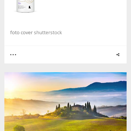
foto cover
shutterstock
0
0
2955