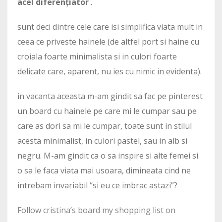
acel diferențiator
.
sunt deci dintre cele care isi simplifica viata mult in
ceea ce priveste hainele (de altfel port si haine cu
croiala foarte minimalista si in culori foarte
delicate care, aparent, nu ies cu nimic in evidenta).
in vacanta aceasta m-am gindit sa fac pe pinterest
un board cu hainele pe care mi le cumpar sau pe
care as dori sa mi le cumpar, toate sunt in stilul
acesta minimalist, in culori pastel, sau in alb si
negru. M-am gindit ca o sa inspire si alte femei si
o sa le faca viata mai usoara, dimineata cind ne
intrebam invariabil “si eu ce imbrac astazi”?
Follow cristina’s board my shopping list on