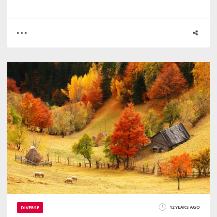
0
0
2175
12 YEARS AGO
DIVERSE