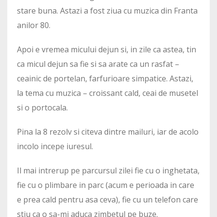
stare buna. Astazi a fost ziua cu muzica din Franta
anilor 80.
Apoi e vremea micului dejun si, in zile ca astea, tin
ca micul dejun sa fie si sa arate ca un rasfat –
ceainic de portelan, farfurioare simpatice. Astazi,
la tema cu muzica – croissant cald, ceai de musetel
si o portocala.
Pina la 8 rezolv si citeva dintre mailuri, iar de acolo
incolo incepe iuresul.
Il mai intrerup pe parcursul zilei fie cu o inghetata,
fie cu o plimbare in parc (acum e perioada in care
e prea cald pentru asa ceva), fie cu un telefon care
stiu ca o sa-mi aduca zimbetul pe buze.