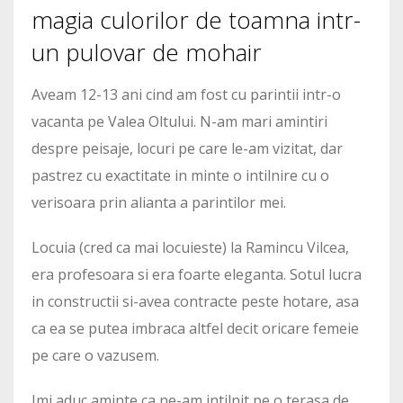
magia culorilor de toamna intr-
un pulovar de mohair
Aveam 12-13 ani cind am fost cu parintii intr-o
vacanta pe Valea Oltului. N-am mari amintiri
despre peisaje, locuri pe care le-am vizitat, dar
pastrez cu exactitate in minte o intilnire cu o
verisoara prin alianta a parintilor mei.
Locuia (cred ca mai locuieste) la Ramincu Vilcea,
era profesoara si era foarte eleganta. Sotul lucra
in constructii si-avea contracte peste hotare, asa
ca ea se putea imbraca altfel decit oricare femeie
pe care o vazusem.
Imi aduc aminte ca ne-am intilnit pe o terasa de