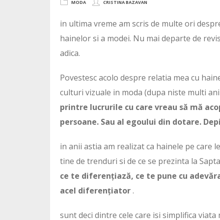
MODA
CRISTINA BAZAVAN
in ultima vreme am scris de multe ori despr
hainelor si a modei. Nu mai departe de revista
adica.
Povestesc acolo despre relatia mea cu haine
culturi vizuale in moda (dupa niste multi ani 
printre lucrurile cu care vreau să mă aco
persoane. Sau al egoului din dotare. Dep
in anii astia am realizat ca hainele pe care 
tine de trenduri si de ce se prezinta la Sap
ce te diferențiază, ce te pune cu adevăra
acel diferențiator
.
sunt deci dintre cele care isi simplifica viata