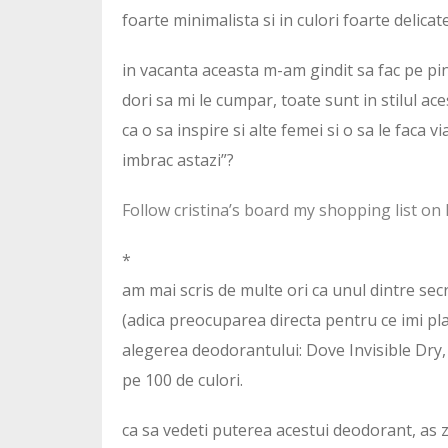
foarte minimalista si in culori foarte delicat
in vacanta aceasta m-am gindit sa fac pe pi
dori sa mi le cumpar, toate sunt in stilul ace
ca o sa inspire si alte femei si o sa le faca 
imbrac astazi”?
Follow cristina’s board my shopping list on 
*
am mai scris de multe ori ca unul dintre secr
(adica preocuparea directa pentru ce imi pla
alegerea deodorantului: Dove Invisible Dry
pe 100 de culori.
ca sa vedeti puterea acestui deodorant, as zi