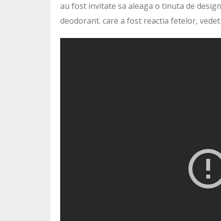
au fost invitate sa aleaga o tinuta de design
deodorant. care a fost reactia fetelor, vedeti