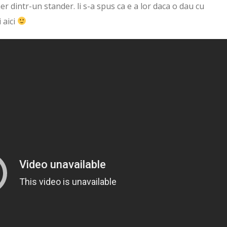
er dintr-un stander. li s-a spus ca e a lor daca o dau cu
 aici