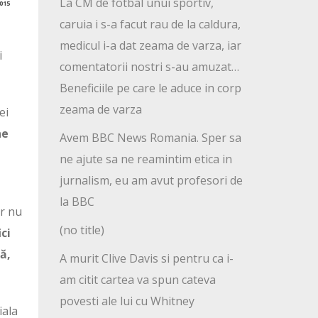
La CM de fotbal unui sportiv,
015
caruia i s-a facut rau de la caldura,
medicul i-a dat zeama de varza, iar
i
comentatorii nostri s-au amuzat…
Beneficiile pe care le aduce in corp
zeama de varza
ei
ne
Avem BBC News Romania. Sper sa
ne ajute sa ne reamintim etica in
jurnalism, eu am avut profesori de
la BBC
ar nu
(no title)
ici
ă,
A murit Clive Davis si pentru ca i-
am citit cartea va spun cateva
povesti ale lui cu Whitney
iala