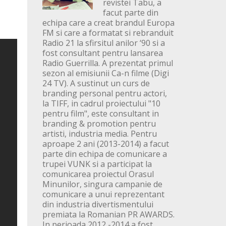
revistei Tabu, a
facut parte din
echipa care a creat brandul Europa
FM si care a formatat si rebranduit
Radio 21 la sfirsitul anilor ‘90 si a
fost consultant pentru lansarea
Radio Guerrilla. A prezentat primul
sezon al emisiunii Ca-n filme (Digi
24 TV). A sustinut un curs de
branding personal pentru actori,
la TIFF, in cadrul proiectului "10
pentru film", este consultant in
branding & promotion pentru
artisti, industria media. Pentru
aproape 2 ani (2013-2014) a facut
parte din echipa de comunicare a
trupei VUNK si a participat la
comunicarea proiectul Orasul
Minunilor, singura campanie de
comunicare a unui reprezentant
din industria divertismentului
premiata la Romanian PR AWARDS.
In perioada 2012 -2014 a fost