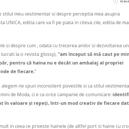
15.04.2
e stilul meu vestimentar si despre perceptia mea asupra
 UNICA, editia care va fi pe piata in citeva zile, editia de ma
le si despre cum , odata cu trecerea anilor si dezvoltarea un
lucrati la o revista glossy),
“am început să mă caut pe mi
păr, pentru că haina nu e decât un ambalaj al propriei
inde de fiecare.
”
le alegem ne spun inconstient povestile si ca stilul vestiment
tamini de Moda, ci e ca orice campanie de comunicare:
identif
t în valoare și repeți, într-un mod creativ de fiecare dat
 mult in ceea ce priveste hainele (de altfel port si haine cu cro