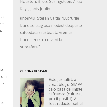
Houston, Bruce Springsteen, Alicia
Keys, Janis Joplin
e as
(interviu) Stefan Caltia: “Lucrurile
dit
bune se trag asa modest deoparte
ce
cateodata si asteapta vremuri
bune pentru a reveni la
suprafata.”
ne
CRISTINA BAZAVAN
 din
Este jurnalist, a
lbe
creat blogul S!MPA
ca o oaza de liniste
si frumos (cultural,
pe cit posibil). A
oare
fost redactor sef al