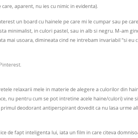
e care, aparent, nu ies cu nimic in evidenta).
nterest un board cu hainele pe care mi le cumpar sau pe car
sta minimalist, in culori pastel, sau in alb si negru. M-am gin
viata mai usoara, dimineata cind ne intrebam invariabil “si eu 
Pinterest.
etele relaxarii mele in materie de alegere a culorilor din hai
ce, nu pentru cum se pot intretine acele haine/culori) vine si
, primul deodorant antiperspirant dovedit ca nu lasa urme a
ce de fapt inteligenta lui, iata un film in care citeva domnis