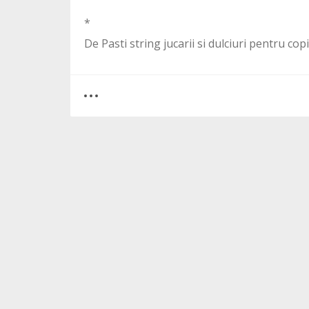
*
De Pasti string jucarii si dulciuri pentru copi
0
10
3870