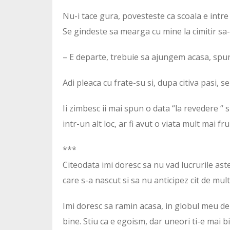
Nu-i tace gura, povesteste ca scoala e intre 
Se gindeste sa mearga cu mine la cimitir sa-m
– E departe, trebuie sa ajungem acasa, spune
Adi pleaca cu frate-su si, dupa citiva pasi, 
Ii zimbesc ii mai spun o data “la revedere “ si
intr-un alt loc, ar fi avut o viata mult mai f
***
Citeodata imi doresc sa nu vad lucrurile aste
care s-a nascut si sa nu anticipez cit de mul
Imi doresc sa ramin acasa, in globul meu de s
bine. Stiu ca e egoism, dar uneori ti-e mai bi