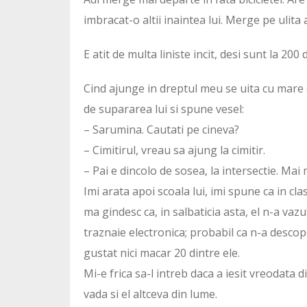
imbracat-o altii inaintea lui. Merge pe ulita 
E atit de multa liniste incit, desi sunt la 200
Cind ajunge in dreptul meu se uita cu mare c
de supararea lui si spune vesel:
– Sarumina. Cautati pe cineva?
– Cimitirul, vreau sa ajung la cimitir.
– Pai e dincolo de sosea, la intersectie. Mai 
Imi arata apoi scoala lui, imi spune ca in clasa
ma gindesc ca, in salbaticia asta, el n-a vazu
traznaie electronica; probabil ca n-a descoper
gustat nici macar 20 dintre ele.
Mi-e frica sa-l intreb daca a iesit vreodata di
vada si el altceva din lume.