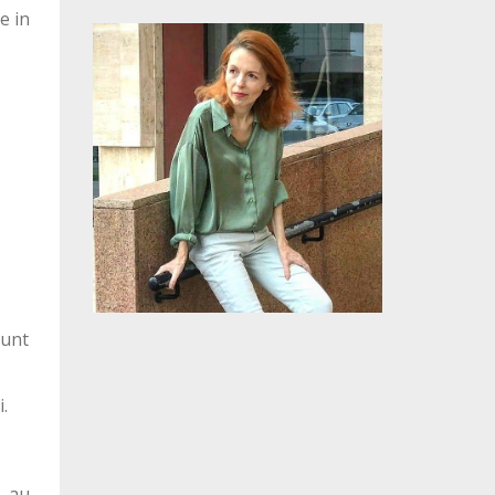
e in
sunt
.
, au