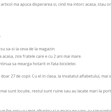
i articol ma apuca disperarea si, cind ma intorc acasa, stau or
a
-su sa-si ia ceva de la magazin.
a acasa, zice fratele care e cu 2 ani mai mare.
tinua sa mearga hotarit in fata bicicletei.
 doar 27 de copii. Cu el in clasa, la invatatul alfabetului, mai 
mai sunt locuite, restul sunt ruine sau au lacate mari la porti
e un fes rosu cu mot albastru si o geaca pe care, cu siguranta