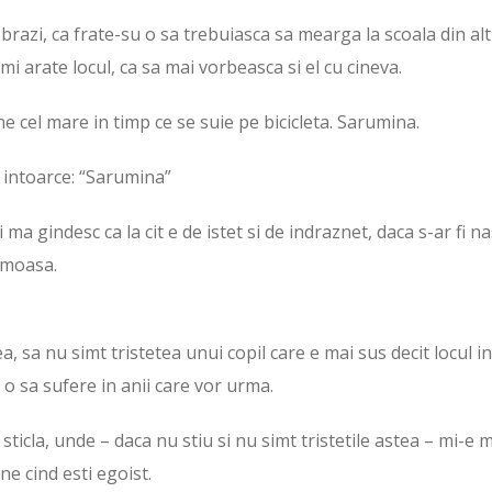
brazi, ca frate-su o sa trebuiasca sa mearga la scoala din alt
i arate locul, ca sa mai vorbeasca si el cu cineva.
 cel mare in timp ce se suie pe bicicleta. Sarumina.
se intoarce: “Sarumina”
 ma gindesc ca la cit e de istet si de indraznet, daca s-ar fi n
rumoasa.
a, sa nu simt tristetea unui copil care e mai sus decit locul in
t o sa sufere in anii care vor urma.
ticla, unde – daca nu stiu si nu simt tristetile astea – mi-e 
ne cind esti egoist.