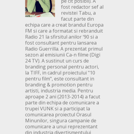
pe cit posibil). A
fost redactor sef al
revistei Tabu, a
facut parte din
echipa care a creat brandul Europa
FM si care a formatat si rebranduit
Radio 21 la sfirsitul anilor ‘90 si a
fost consultant pentru lansarea
Radio Guerrilla. A prezentat primul
sezon al emisiunii Ca-n filme (Digi
24 TV). A sustinut un curs de
branding personal pentru actori,
la TIFF, in cadrul proiectului "10
pentru film", este consultant in
branding & promotion pentru
artisti, industria media. Pentru
aproape 2 ani (2013-2014) a facut
parte din echipa de comunicare a
trupei VUNK si a participat la
comunicarea proiectul Orasul
Minunilor, singura campanie de
comunicare a unui reprezentant
din industria divertismentului