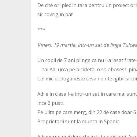
De cite ori plec in tara pentru un proiect or
sir covrig in pat.
***
Vineri, 19 martie, intr-un sat de linga Tulce
Un copil de 7 ani plinge ca nu l-a lasat frate
– hai Adi urca pe bicicleta, o sa obosesti pin
Cel mic bodoganeste ceva neinteligibil si con
Adi e in clasa I-a intr-un sat in care mai sunt
inca 6 pusti.
Pe ulita pe care merg, din 22 de case doar 6 
Proprietarii sunt la munca in Spania.
Adi merge mai departe in fata bicicletei. Ar