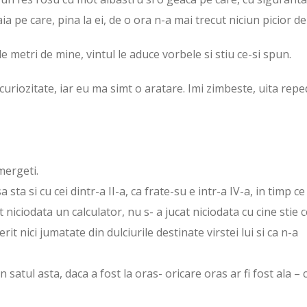
aia pe care, pina la ei, de o ora n-a mai trecut niciun picior d
 de metri de mine, vintul le aduce vorbele si stiu ce-si spun.
uriozitate, iar eu ma simt o aratare. Imi zimbeste, uita rep
mergeti.
 sta si cu cei dintr-a II-a, ca frate-su e intr-a IV-a, in timp ce
t niciodata un calculator, nu s- a jucat niciodata cu cine stie 
it nici jumatate din dulciurile destinate virstei lui si ca n-a
n satul asta, daca a fost la oras- oricare oras ar fi fost ala – 