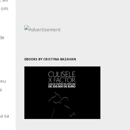
e om.
ede
EBOOKS BY CRISTINA BAZAVAN
 eu
ce
ca sa