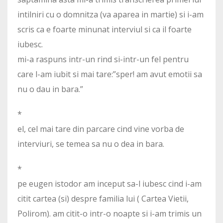
intilniri cu o domnitza (va aparea in martie) si i-am
scris ca e foarte minunat interviul si ca il foarte
iubesc.
mi-a raspuns intr-un rind si-intr-un fel pentru
care l-am iubit si mai tare:”sper! am avut emotii sa
nu o dau in bara.”
*
el, cel mai tare din parcare cind vine vorba de
interviuri, se temea sa nu o dea in bara.
*
pe eugen istodor am inceput sa-l iubesc cind i-am
citit cartea (si) despre familia lui ( Cartea Vietii,
Polirom). am citit-o intr-o noapte si i-am trimis un