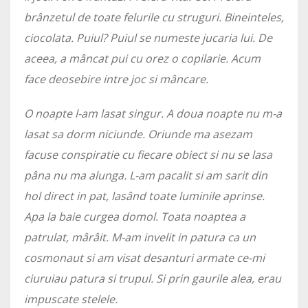
brânzetul de toate felurile cu struguri. Bineinteles,
ciocolata. Puiul? Puiul se numeste jucaria lui. De
aceea, a mâncat pui cu orez o copilarie. Acum
face deosebire intre joc si mâncare.
O noapte l-am lasat singur. A doua noapte nu m-a
lasat sa dorm niciunde. Oriunde ma asezam
facuse conspiratie cu fiecare obiect si nu se lasa
pâna nu ma alunga. L-am pacalit si am sarit din
hol direct in pat, lasând toate luminile aprinse.
Apa la baie curgea domol. Toata noaptea a
patrulat, mârâit. M-am invelit in patura ca un
cosmonaut si am visat desanturi armate ce-mi
ciuruiau patura si trupul. Si prin gaurile alea, erau
impuscate stelele.