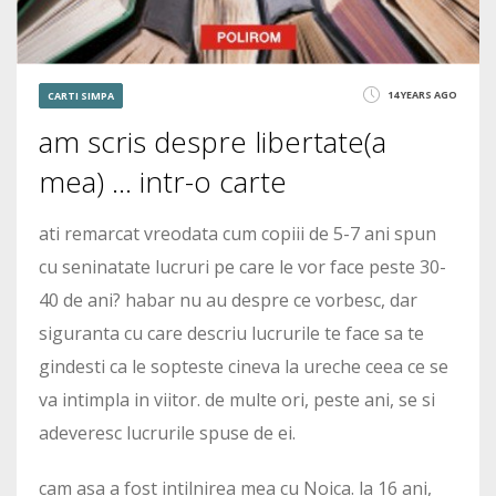
14 YEARS AGO
CARTI SIMPA
am scris despre libertate(a
mea) … intr-o carte
ati remarcat vreodata cum copiii de 5-7 ani spun
cu seninatate lucruri pe care le vor face peste 30-
40 de ani? habar nu au despre ce vorbesc, dar
siguranta cu care descriu lucrurile te face sa te
gindesti ca le sopteste cineva la ureche ceea ce se
va intimpla in viitor. de multe ori, peste ani, se si
adeveresc lucrurile spuse de ei.
cam asa a fost intilnirea mea cu Noica. la 16 ani,