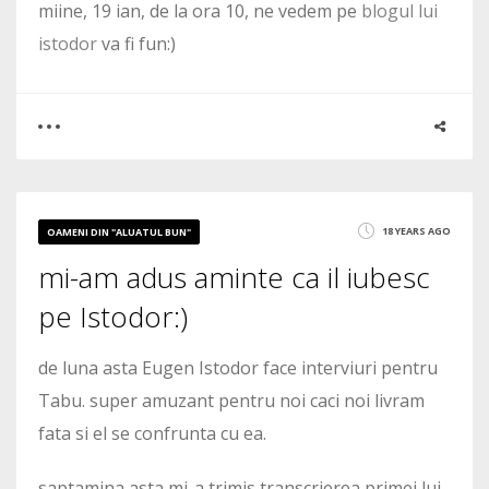
miine, 19 ian, de la ora 10, ne vedem pe
blogul lui
istodor
va fi fun:)
0
0
18 YEARS AGO
OAMENI DIN "ALUATUL BUN"
mi-am adus aminte ca il iubesc
1473
pe Istodor:)
de luna asta Eugen Istodor face interviuri pentru
Tabu. super amuzant pentru noi caci noi livram
fata si el se confrunta cu ea.
saptamina asta mi-a trimis transcrierea primei lui