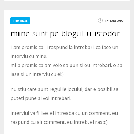
2
17 YEARS AGO
PERSONAL
miine sunt pe blogul lui istodor
3397
i-am promis ca -i raspund la intrebari. ca face un
interviu cu mine.
mi-a promis ca am voie sa pun si eu intrebari. o sa
iasa si un interviu cu el:)
nu stiu care sunt regulile jocului, dar e posibil sa
puteti pune si voi intrebari.
interviul va fi live. el intreaba cu un comment, eu
raspund cu alt comment, eu intreb, el rasp:)