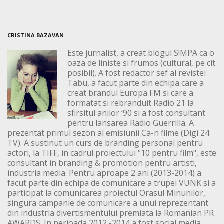
CRISTINA BAZAVAN
Este jurnalist, a creat blogul S!MPA ca o
oaza de liniste si frumos (cultural, pe cit
posibil). A fost redactor sef al revistei
Tabu, a facut parte din echipa care a
creat brandul Europa FM si care a
formatat si rebranduit Radio 21 la
sfirsitul anilor ‘90 si a fost consultant
pentru lansarea Radio Guerrilla. A
prezentat primul sezon al emisiunii Ca-n filme (Digi 24
TV). A sustinut un curs de branding personal pentru
actori, la TIFF, in cadrul proiectului "10 pentru film", este
consultant in branding & promotion pentru artisti,
industria media. Pentru aproape 2 ani (2013-2014) a
facut parte din echipa de comunicare a trupei VUNK si a
participat la comunicarea proiectul Orasul Minunilor,
singura campanie de comunicare a unui reprezentant
din industria divertismentului premiata la Romanian PR
AWARDS. In perioada 2012 -2014 a fost social media