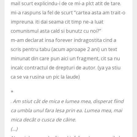
mail scurt explicindu-i de ce mi-a plct atit de tare.
mi-a raspuns la fel de scurt “cartea asta am trait-o
impreuna. iti dai seama cit timp ne-a luat
comunismul asta cald si bunutz cu noi?”
m-am declarat insa forever indragostita cind a
scris pentru tabu (acum aproape 2 ani) un text
minunat din care pun aici un fragment, cit sa nu
incalc contractul de drepturi de autor. (ya ya stiu
ca se va rusina un pic la laude)
*
.
Am stiut cât de mica e lumea mea, disperat fiind
ca umbla unul fara lesa prin ea. Lumea mea, mai
mica decât o cusca de câine.
(…)