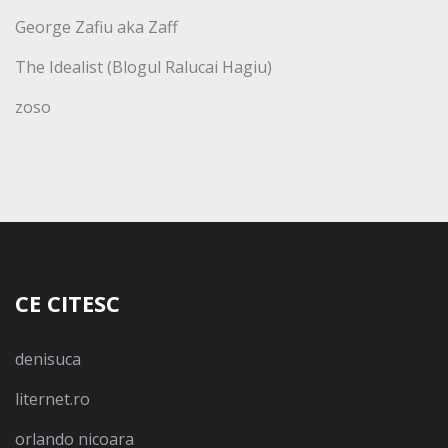
George Zafiu aka Zaff
The Idealist (Blogul Ralucai Hagiu)
zoso
CE CITESC
denisuca
liternet.ro
orlando nicoara