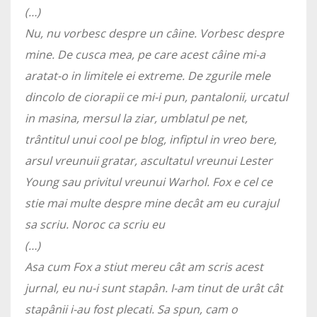
(…)
Nu, nu vorbesc despre un câine. Vorbesc despre
mine. De cusca mea, pe care acest câine mi-a
aratat-o in limitele ei extreme. De zgurile mele
dincolo de ciorapii ce mi-i pun, pantalonii, urcatul
in masina, mersul la ziar, umblatul pe net,
trântitul unui cool pe blog, infiptul in vreo bere,
arsul vreunuii gratar, ascultatul vreunui Lester
Young sau privitul vreunui Warhol. Fox e cel ce
stie mai multe despre mine decât am eu curajul
sa scriu. Noroc ca scriu eu
(…)
Asa cum Fox a stiut mereu cât am scris acest
jurnal, eu nu-i sunt stapân. I-am tinut de urât cât
stapânii i-au fost plecati. Sa spun, cam o