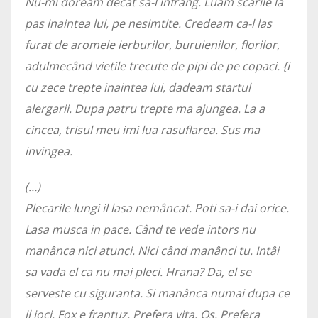
Nu-mi doream decât sa-l infrâng. Luam scarile la
pas inaintea lui, pe nesimtite. Credeam ca-l las
furat de aromele ierburilor, buruienilor, florilor,
adulmecând vietile trecute de pipi de pe copaci. {i
cu zece trepte inaintea lui, dadeam startul
alergarii. Dupa patru trepte ma ajungea. La a
cincea, trisul meu imi lua rasuflarea. Sus ma
invingea.
(…)
Plecarile lungi il lasa nemâncat. Poti sa-i dai orice.
Lasa musca in pace. Când te vede intors nu
manânca nici atunci. Nici când manânci tu. Intâi
sa vada el ca nu mai pleci. Hrana? Da, el se
serveste cu siguranta. Si manânca numai dupa ce
il joci. Fox e frantuz. Prefera vita. Os. Prefera