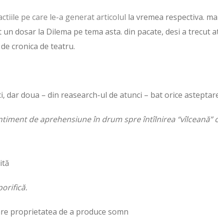
eactiile pe care le-a generat articolul
la vremea respectiva. ma
un dosar la Dilema pe tema asta. din pacate, desi a trecut at
de cronica de teatru.
ci, dar doua – din reasearch-ul de atunci – bat orice asteptar
ntiment de aprehensiune în drum spre întîlnirea “vîlceană” 
ită
orifică.
 are proprietatea de a produce somn