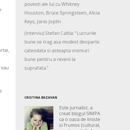
povesti ale lui cu Whitney
e
Houston, Bruce Springsteen, Alicia
Keys, Janis Joplin
(interviu) Stefan Caltia: “Lucrurile
bune se trag asa modest deoparte
rtie,
cateodata si asteapta vremuri
bune pentru a reveni la
, sau
suprafata.”
e
CRISTINA BAZAVAN
Este jurnalist, a
creat blogul S!MPA
ca o oaza de liniste
si frumos (cultural,