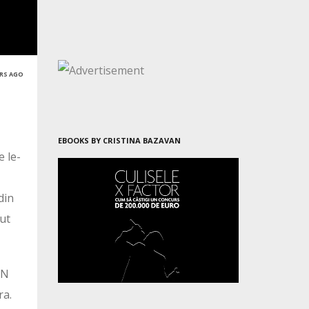
ARS AGO
EBOOKS BY CRISTINA BAZAVAN
e le-
din
rut
JN
ra.