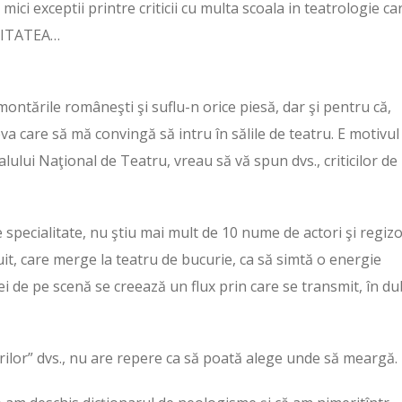
mici exceptii printre criticii cu multa scoala in teatrologie ca
ORITATEA…
ontările româneşti şi suflu-n orice piesă, dar şi pentru că,
eva care să mă convingă să intru în sălile de teatru. E motivul
alului Naţional de Teatru, vreau să vă spun dvs., criticilor de
 specialitate, nu ştiu mai mult de 10 nume de actori şi regizo
it, care merge la teatru de bucurie, ca să simtă o energie
ei de pe scenă se creează un flux prin care se transmit, în du
rilor” dvs., nu are repere ca să poată alege unde să meargă.