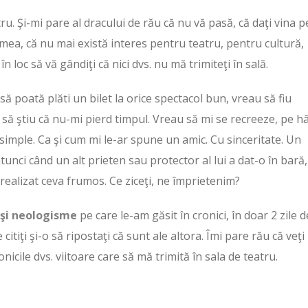
ru. Şi-mi pare al dracului de rău că nu vă pasă, că daţi vina p
lumea, că nu mai există interes pentru teatru, pentru cultură,
n loc să vă gândiţi că nici dvs. nu mă trimiteţi în sală.
să poată plăti un bilet la orice spectacol bun, vreau să fiu
să ştiu că nu-mi pierd timpul. Vreau să mi se recreeze, pe hâ
 simple. Ca şi cum mi le-ar spune un amic. Cu sinceritate. Un
unci când un alt prieten sau protector al lui a dat-o în bară
 realizat ceva frumos. Ce ziceţi, ne împrietenim?
i şi neologisme
pe care le-am găsit în cronici, în doar 2 zile d
itiţi şi-o să ripostaţi că sunt ale altora. Îmi pare rău că veţi
nicile dvs. viitoare care să mă trimită în sala de teatru.