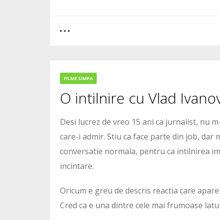
0
7
FILME SIMPA
O intilnire cu Vlad Ivano
5482
Desi lucrez de vreo 15 ani ca jurnalist, nu 
care-i admir. Stiu ca face parte din job, dar 
conversatie normala, pentru ca intilnirea 
incintare.
Oricum e greu de descris reactia care apare 
Cred ca e una dintre cele mai frumoase latur