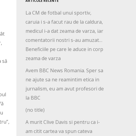
ARTICOLE RECENTE
La CM de fotbal unui sportiv,
caruia i s-a facut rau de la caldura,
medicul i-a dat zeama de varza, iar
cât
comentatorii nostri s-au amuzat…
r,
Beneficiile pe care le aduce in corp
zeama de varza
a să
Avem BBC News Romania. Sper sa
ne ajute sa ne reamintim etica in
jurnalism, eu am avut profesori de
pul
la BBC
Vă
(no title)
nu
tru”,
A murit Clive Davis si pentru ca i-
am citit cartea va spun cateva