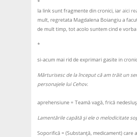
*
la link sunt fragmente din cronici, iar
aici r
mult, regretata Magdalena Boiangiu a facut 
de mult timp, tot acolo suntem cind e vorba 
*
si-acum mai rid de exprimari gasite in croni
Mărturisesc de la început că am trăit un se
personajele lui Cehov.
aprehensiune = Teamă vagă, frică nedesluş
Lamentările capătă şi ele o melodicitate sop
Soporifică = (Substanţă, medicament) care