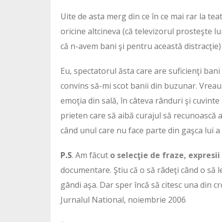
Uite de asta merg din ce în ce mai rar la teat
oricine altcineva (că televizorul prosteşte 
că n-avem bani şi pentru această distracţie) î
Eu, spectatorul ăsta care are suficienţi bani 
convins să-mi scot banii din buzunar. Vreau 
emoţia din sală, în câteva rânduri şi cuvinte
prieten care să aibă curajul să recunoască at
când unul care nu face parte din gaşca lui a
P.S
. Am făcut
o selecţie de fraze, expresi
documentare. Ştiu că o să râdeţi când o să le c
gândi aşa. Dar sper încă să citesc una din cro
Jurnalul National, noiembrie 2006