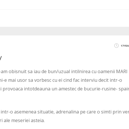
17 YE
v
m-am obisnuit sa iau de bun/uzual intilnirea cu oamenii MARI
mi-e mai usor sa vorbesc cu ei cind fac interviu decit intr-o
imi provoaca intotdeauna un amestec de bucurie-rusine- spa
intr-o asemenea situatie, adrenalina pe care o simti prin ve
i ale meseriei asteia.