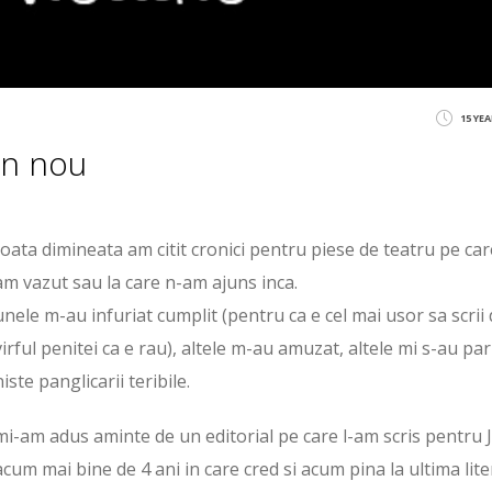
15 YE
din nou
toata dimineata am citit cronici pentru piese de teatru pe car
am vazut sau la care n-am ajuns inca.
unele m-au infuriat cumplit (pentru ca e cel mai usor sa scrii 
virful penitei ca e rau), altele m-au amuzat, altele mi s-au pa
niste panglicarii teribile.
mi-am adus aminte de un editorial pe care l-am scris pentru 
acum mai bine de 4 ani in care cred si acum pina la ultima lite