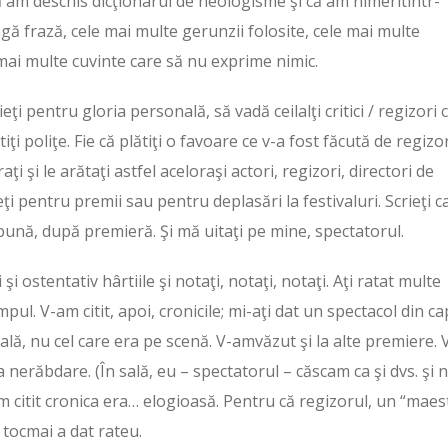
că am deschis dicţionarul de neologisme şi că am nimeritîntr-
ă frază, cele mai multe gerunzii folosite, cele mai multe
 mai multe cuvinte care să nu exprime nimic.
ţi pentru gloria personală, să vadă ceilalţi critici / regizori 
ătiţi poliţe. Fie că plătiţi o favoare ce v-a fost făcută de regizo
ţi şi le arătaţi astfel aceloraşi actori, regizori, directori de
ţi pentru premii sau pentru deplasări la festivaluri. Scrieţi c
 bună, după premieră. Şi mă uitaţi pe mine, spectatorul.
i ostentativ hârtiile şi notaţi, notaţi, notaţi. Aţi ratat multe
timpul. V-am citit, apoi, cronicile; mi-aţi dat un spectacol din ca
n sală, nu cel care era pe scenă. V-amvăzut şi la alte premiere. 
, a nerăbdare. (În sală, eu – spectatorul – căscam ca şi dvs. şi 
am citit cronica era… elogioasă. Pentru că regizorul, un “maes
ă tocmai a dat rateu.