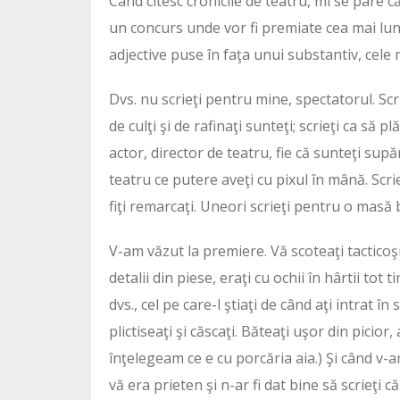
Când citesc cronicile de teatru, mi se pare 
un concurs unde vor fi premiate cea mai lung
adjective puse în faţa unui substantiv, cele
Dvs. nu scrieţi pentru mine, spectatorul. Scrie
de culţi şi de rafinaţi sunteţi; scrieţi ca să pl
actor, director de teatru, fie că sunteţi supăra
teatru ce putere aveţi cu pixul în mână. Scrie
fiţi remarcaţi. Uneori scrieţi pentru o masă
V-am văzut la premiere. Vă scoteaţi tacticoşi ş
detalii din piese, eraţi cu ochii în hârtii tot 
dvs., cel pe care-l ştiaţi de când aţi intrat î
plictiseaţi şi căscaţi. Băteaţi uşor din picior
înţelegeam ce e cu porcăria aia.) Şi când v-
vă era prieten şi n-ar fi dat bine să scrieţi c