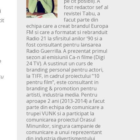
pe cit posibil). A
fost redactor sef al
i
revistei Tabu, a
facut parte din
it
echipa care a creat brandul Europa
FM si care a formatat si rebranduit
Radio 21 la sfirsitul anilor ‘90 si a
fost consultant pentru lansarea
Radio Guerrilla. A prezentat primul
sezon al emisiunii Ca-n filme (Digi
e
24 TV). A sustinut un curs de
branding personal pentru actori,
la TIFF, in cadrul proiectului "10
cu
pentru film", este consultant in
branding & promotion pentru
artisti, industria media. Pentru
aproape 2 ani (2013-2014) a facut
parte din echipa de comunicare a
trupei VUNK si a participat la
comunicarea proiectul Orasul
Minunilor, singura campanie de
comunicare a unui reprezentant
din industria divertismentului