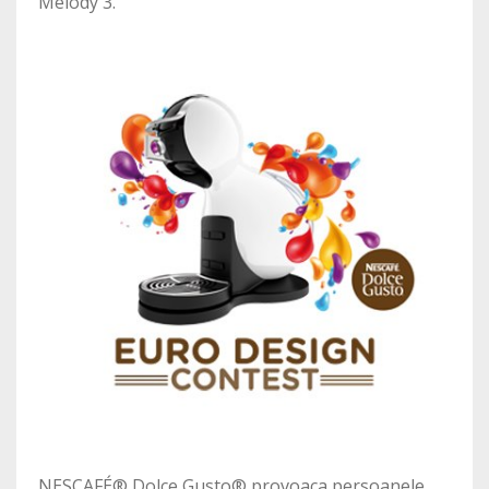
Melody 3.
NESCAFÉ® Dolce Gusto® provoaca persoanele