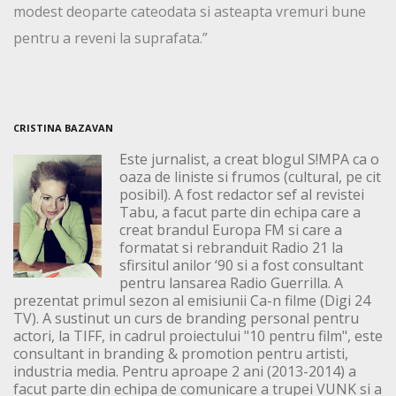
modest deoparte cateodata si asteapta vremuri bune
pentru a reveni la suprafata.”
CRISTINA BAZAVAN
Este jurnalist, a creat blogul S!MPA ca o
oaza de liniste si frumos (cultural, pe cit
posibil). A fost redactor sef al revistei
Tabu, a facut parte din echipa care a
creat brandul Europa FM si care a
formatat si rebranduit Radio 21 la
sfirsitul anilor ‘90 si a fost consultant
pentru lansarea Radio Guerrilla. A
prezentat primul sezon al emisiunii Ca-n filme (Digi 24
TV). A sustinut un curs de branding personal pentru
actori, la TIFF, in cadrul proiectului "10 pentru film", este
consultant in branding & promotion pentru artisti,
industria media. Pentru aproape 2 ani (2013-2014) a
facut parte din echipa de comunicare a trupei VUNK si a