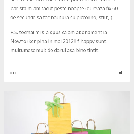
barista m-am facut peste noapte (dureaza fix 60
de secunde sa fac bautura cu piccolino, stiu:) )
P.S. tocmai mi s-a spus ca am abonament la
NewYorker pina in mai 2012!!! f happy sunt.
multumesc mult de darul asa bine tintit.
0
5
3228