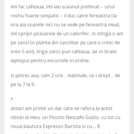
imi fac cafeaua, imi iau scaunul preferat – unul
roshu foarte simpatic – il duc catre fereastra (la
ora aia soarele nici nu se vede pe fereastra mea),
imi sprijin picioarele de un calorifer, in stinga o am
pe zanzi (o planta din zanzibar pe care o cresc de
vreo 5 ani), linga zanzi pun cafeaua, iar in brate
laptopul pentru excursiile in online.
si petrec asa, cam 2 ore… matinale, ce-i drept… de
pe la 7 la 9…
*
astazi am primit un dar care se refera la acest
obicei al meu: un Piccolo Nescafe Gusto, cu tot cu
noua bautura Expresso Barista si cu…. 8