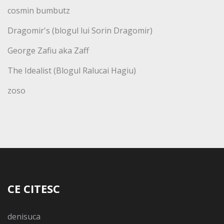
cosmin bumbutz
Dragomir's (blogul lui Sorin Dragomir)
George Zafiu aka Zaff
The Idealist (Blogul Ralucai Hagiu)
zoso
CE CITESC
denisuca