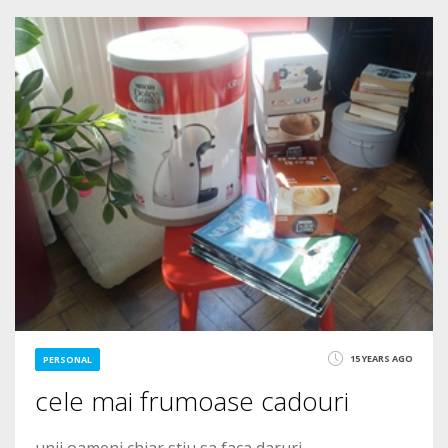
1
2178
15 YEARS AGO
PERSONAL
cele mai frumoase cadouri
unii oameni chiar stiu sa faca daruri.