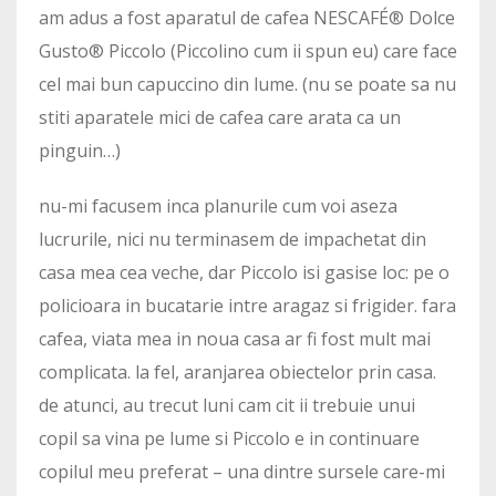
am adus a fost aparatul de cafea NESCAFÉ® Dolce
Gusto® Piccolo (Piccolino cum ii spun eu) care face
cel mai bun capuccino din lume. (nu se poate sa nu
stiti aparatele mici de cafea care arata ca un
pinguin…)
nu-mi facusem inca planurile cum voi aseza
lucrurile, nici nu terminasem de impachetat din
casa mea cea veche, dar Piccolo isi gasise loc: pe o
policioara in bucatarie intre aragaz si frigider. fara
cafea, viata mea in noua casa ar fi fost mult mai
complicata. la fel, aranjarea obiectelor prin casa.
de atunci, au trecut luni cam cit ii trebuie unui
copil sa vina pe lume si Piccolo e in continuare
copilul meu preferat – una dintre sursele care-mi