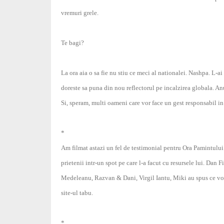
vremuri grele.
Te bagi?
La ora aia o sa fie nu stiu ce meci al nationalei. Nashpa. L-a
doreste sa puna din nou reflectorul pe incalzirea globala. An
Si, speram, multi oameni care vor face un gest responsabil in c
*
Am filmat astazi un fel de testimonial pentru Ora Pamintului
prietenii intr-un spot pe care l-a facut cu resursele lui. Dan
Medeleanu, Razvan & Dani, Virgil Iantu, Miki au spus ce vor 
site-ul tabu.
*