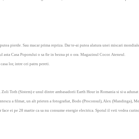
i putea pierde. Sau macar prima repriza. Dar te-ai putea alatura unei miscari mondial
ul asta Casa Poporului o sa fie in bezna pt o ora. Magazinul Cocor. Ateneul.
asa lor, intre cei patru pereti.
. Zoli Toth (Sistem) e unul dintre ambasadorii Earth Hour in Romania si si-a adunat
 Fintescu a filmat, un alt prieten a fotografiat, Bodo (Proconsul), Alex (Mandinga), M
face ei pe 28 martie ca sa nu consume energie electrica. Spotul il veti vedea curind