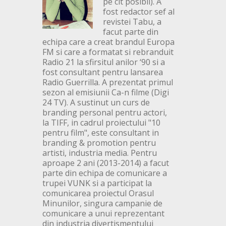
pe cit posibil). A
fost redactor sef al
revistei Tabu, a
facut parte din
echipa care a creat brandul Europa
FM si care a formatat si rebranduit
Radio 21 la sfirsitul anilor ‘90 si a
fost consultant pentru lansarea
Radio Guerrilla. A prezentat primul
sezon al emisiunii Ca-n filme (Digi
24 TV). A sustinut un curs de
branding personal pentru actori,
la TIFF, in cadrul proiectului "10
pentru film", este consultant in
branding & promotion pentru
artisti, industria media. Pentru
aproape 2 ani (2013-2014) a facut
parte din echipa de comunicare a
trupei VUNK si a participat la
comunicarea proiectul Orasul
Minunilor, singura campanie de
comunicare a unui reprezentant
din industria divertismentului