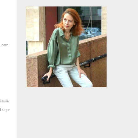
e care
elania
 si pe