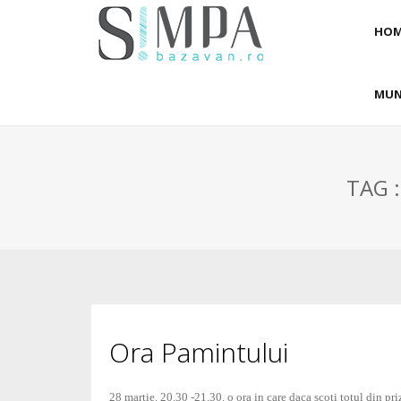
HOM
MUN
TAG 
Ora Pamintului
28 martie. 20.30 -21.30. o ora in care daca scoti totul din p