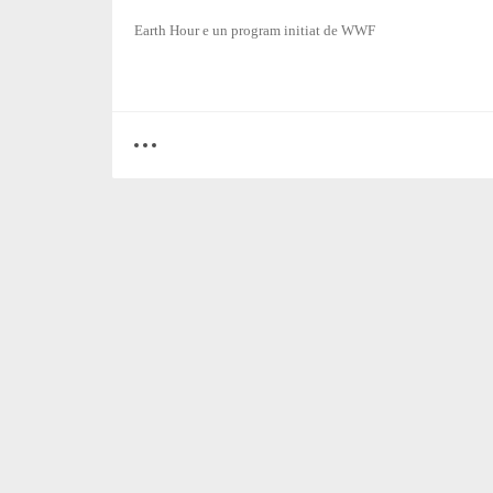
Earth Hour e un program initiat de WWF
0
4
3204