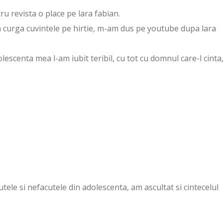
ru revista o place pe lara fabian.
a curga cuvintele pe hirtie, m-am dus pe youtube dupa lara
olescenta mea l-am iubit teribil, cu tot cu domnul care-l cinta
tele si nefacutele din adolescenta, am ascultat si cintecelul