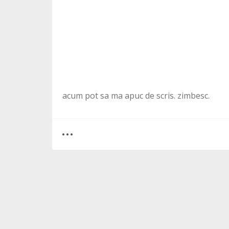
acum pot sa ma apuc de scris. zimbesc.
0
2
2220