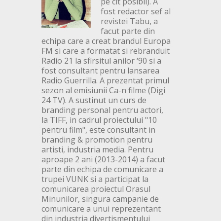
pe cit posibil). A
fost redactor sef al
revistei Tabu, a
facut parte din
echipa care a creat brandul Europa
FM si care a formatat si rebranduit
Radio 21 la sfirsitul anilor ‘90 si a
fost consultant pentru lansarea
Radio Guerrilla. A prezentat primul
sezon al emisiunii Ca-n filme (Digi
24 TV). A sustinut un curs de
branding personal pentru actori,
la TIFF, in cadrul proiectului "10
pentru film", este consultant in
branding & promotion pentru
artisti, industria media. Pentru
aproape 2 ani (2013-2014) a facut
parte din echipa de comunicare a
trupei VUNK si a participat la
comunicarea proiectul Orasul
Minunilor, singura campanie de
comunicare a unui reprezentant
din industria divertismentului