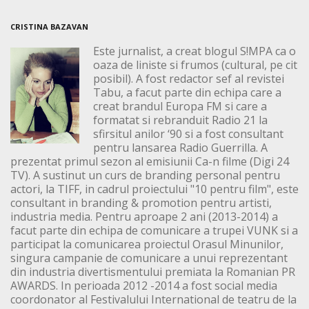
CRISTINA BAZAVAN
Este jurnalist, a creat blogul S!MPA ca o
oaza de liniste si frumos (cultural, pe cit
posibil). A fost redactor sef al revistei
Tabu, a facut parte din echipa care a
creat brandul Europa FM si care a
formatat si rebranduit Radio 21 la
sfirsitul anilor ‘90 si a fost consultant
pentru lansarea Radio Guerrilla. A
prezentat primul sezon al emisiunii Ca-n filme (Digi 24
TV). A sustinut un curs de branding personal pentru
actori, la TIFF, in cadrul proiectului "10 pentru film", este
consultant in branding & promotion pentru artisti,
industria media. Pentru aproape 2 ani (2013-2014) a
facut parte din echipa de comunicare a trupei VUNK si a
participat la comunicarea proiectul Orasul Minunilor,
singura campanie de comunicare a unui reprezentant
din industria divertismentului premiata la Romanian PR
AWARDS. In perioada 2012 -2014 a fost social media
coordonator al Festivalului International de teatru de la