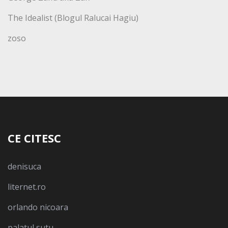
The Idealist (Blogul Ralucai Hagiu)
zoso
CE CITESC
denisuca
liternet.ro
orlando nicoara
palatul sutu