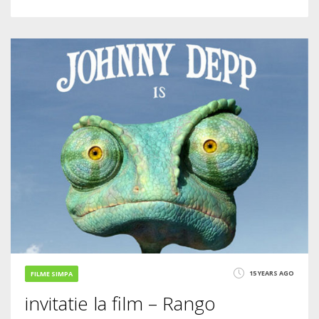
0
6
2803
15 YEARS AGO
FILME SIMPA
invitatie la film – Rango