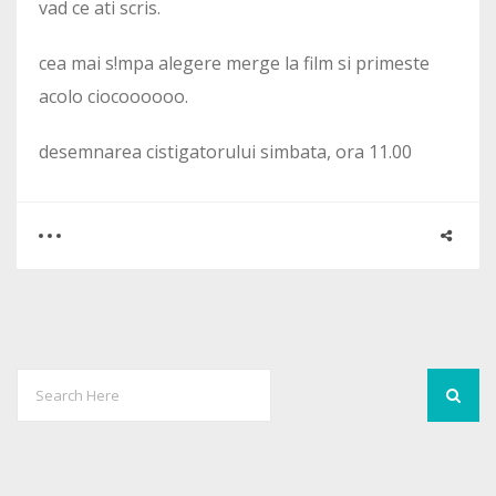
vad ce ati scris.
cea mai s!mpa alegere merge la film si primeste
acolo ciocoooooo.
desemnarea cistigatorului simbata, ora 11.00
0
2
2320