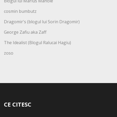
blogul lui Marius Manole
cosmin bumbutz
Dragomir's (blogul lui Sorin Dragomir)
George Zafiu aka Zaff
The Idealist (Blogul Ralucai Hagiu)
zoso
CE CITESC