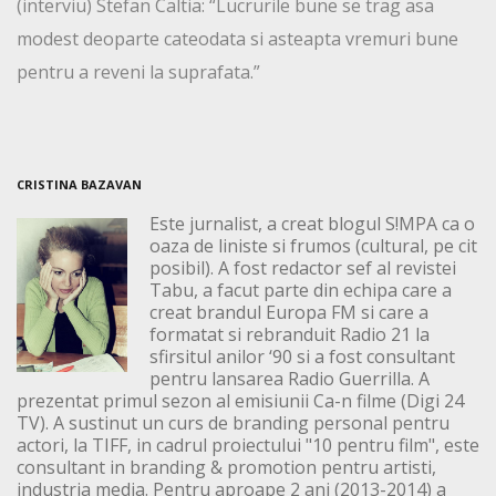
(interviu) Stefan Caltia: “Lucrurile bune se trag asa
modest deoparte cateodata si asteapta vremuri bune
pentru a reveni la suprafata.”
CRISTINA BAZAVAN
Este jurnalist, a creat blogul S!MPA ca o
oaza de liniste si frumos (cultural, pe cit
posibil). A fost redactor sef al revistei
Tabu, a facut parte din echipa care a
creat brandul Europa FM si care a
formatat si rebranduit Radio 21 la
sfirsitul anilor ‘90 si a fost consultant
pentru lansarea Radio Guerrilla. A
prezentat primul sezon al emisiunii Ca-n filme (Digi 24
TV). A sustinut un curs de branding personal pentru
actori, la TIFF, in cadrul proiectului "10 pentru film", este
consultant in branding & promotion pentru artisti,
industria media. Pentru aproape 2 ani (2013-2014) a