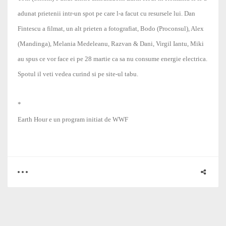
adunat prietenii intr-un spot pe care l-a facut cu resursele lui. Dan
Fintescu a filmat, un alt prieten a fotografiat, Bodo (Proconsul), Alex
(Mandinga), Melania Medeleanu, Razvan & Dani, Virgil Iantu, Miki
au spus ce vor face ei pe 28 martie ca sa nu consume energie electrica.
Spotul il veti vedea curind si pe site-ul tabu.
*
Earth Hour e un program initiat de WWF
0
4