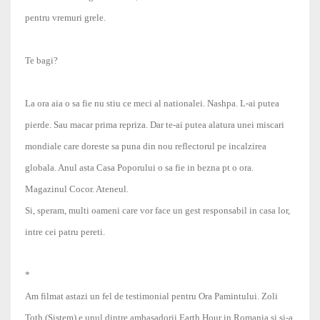
pentru vremuri grele.
Te bagi?
La ora aia o sa fie nu stiu ce meci al nationalei. Nashpa. L-ai putea
pierde. Sau macar prima repriza. Dar te-ai putea alatura unei miscari
mondiale care doreste sa puna din nou reflectorul pe incalzirea
globala. Anul asta Casa Poporului o sa fie in bezna pt o ora.
Magazinul Cocor. Ateneul.
Si, speram, multi oameni care vor face un gest responsabil in casa lor,
intre cei patru pereti.
*
Am filmat astazi un fel de testimonial pentru Ora Pamintului. Zoli
Toth (Sistem) e unul dintre ambasadorii Earth Hour in Romania si si-a