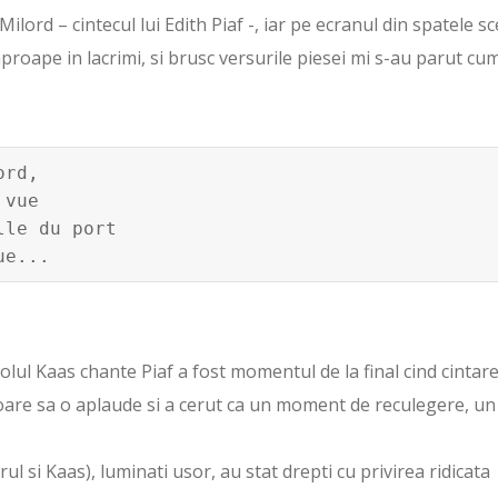
ilord – cintecul lui Edith Piaf -, iar pe ecranul din spatele s
 aproape in lacrimi, si brusc versurile piesei mi s-au parut cum
rd,

vue

le du port

ue...
olul Kaas chante Piaf a fost momentul de la final cind cintar
icioare sa o aplaude si a cerut ca un moment de reculegere, un
ul si Kaas), luminati usor, au stat drepti cu privirea ridicata