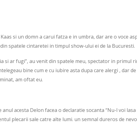
a Kaas si un domn a carui fatza e in umbra, dar are o voce as
din spatele cintaretei in timpul show-ului ei de la Bucuresti.
ia si ar fugi”, au venit din spatele meu, spectator in primul ri
ntelegeau bine cum e cu iubire asta dupa care alergi , dar de
uminat, am oftat eu.
de anul acesta Delon facea o declaratie socanta “Nu-l voi lasa
ul plecarii sale catre alte lumi. un semnal dureros de nevo