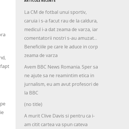
ARTICOLE RECENTE
La CM de fotbal unui sportiv,
caruia i s-a facut rau de la caldura,
medicul i-a dat zeama de varza, iar
pra
comentatorii nostri s-au amuzat…
Beneficiile pe care le aduce in corp
zeama de varza
nd,
 fapt
Avem BBC News Romania. Sper sa
ne ajute sa ne reamintim etica in
jurnalism, eu am avut profesori de
la BBC
 pe
(no title)
ie
A murit Clive Davis si pentru ca i-
am citit cartea va spun cateva