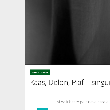
MUZICI SIMPA
Kaas, Delon, Piaf – singura
…si ea iubeste pe cineva care e