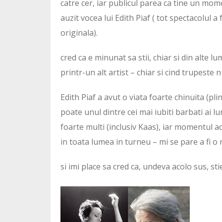
catre cer, iar publicul parea ca tine un mom
auzit vocea lui Edith Piaf ( tot spectacolul a
originala).
cred ca e minunat sa stii, chiar si din alte l
printr-un alt artist – chiar si cind trupeste n
Edith Piaf a avut o viata foarte chinuita (pli
poate unul dintre cei mai iubiti barbati ai lu
foarte multi (inclusiv Kaas), iar momentul 
in toata lumea in turneu – mi se pare a fi o 
si imi place sa cred ca, undeva acolo sus, sti