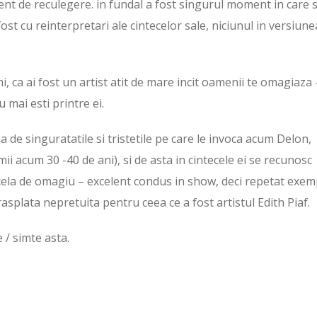
ent de reculegere. in fundal a fost singurul moment in care 
 fost cu reinterpretari ale cintecelor sale, niciunul in versiune
umi, ca ai fost un artist atit de mare incit oamenii te omagiaza 
u mai esti printre ei.
na de singuratatile si tristetile pe care le invoca acum Delon,
mii acum 30 -40 de ani), si de asta in cintecele ei se recunosc
acela de omagiu – excelent condus in show, deci repetat exem
rasplata nepretuita pentru ceea ce a fost artistul Edith Piaf.
e / simte asta.