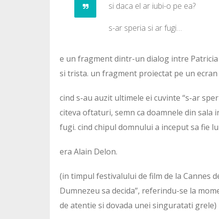
si daca el ar iubi-o pe ea?
s-ar speria si ar fugi…
e un fragment dintr-un dialog intre Patrici
si trista. un fragment proiectat pe un ecran 
cind s-au auzit ultimele ei cuvinte “s-ar sper
citeva oftaturi, semn ca doamnele din sala i
fugi. cind chipul domnului a inceput sa fie l
era Alain Delon.
(in timpul festivalului de film de la Cannes 
Dumnezeu sa decida”, referindu-se la moment
de atentie si dovada unei singuratati grele)