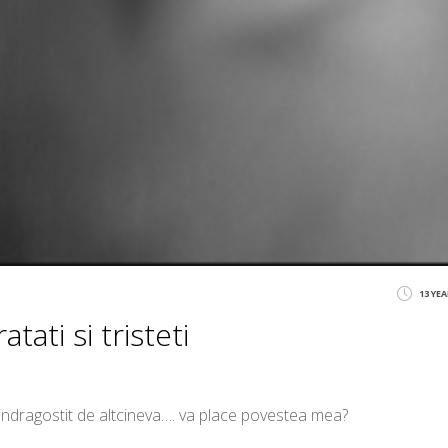
13 YE
tati si tristeti
 indragostit de altcineva…. va place povestea mea?