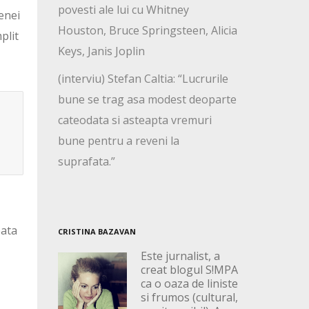
povesti ale lui cu Whitney
cenei
Houston, Bruce Springsteen, Alicia
plit
Keys, Janis Joplin
(interviu) Stefan Caltia: “Lucrurile
bune se trag asa modest deoparte
cateodata si asteapta vremuri
bune pentru a reveni la
suprafata.”
eata
CRISTINA BAZAVAN
Este jurnalist, a
creat blogul S!MPA
ca o oaza de liniste
si frumos (cultural,