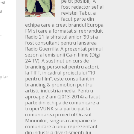
pe cit posibil). A
s-a
fost redactor sef al
a
revistei Tabu, a
facut parte din
echipa care a creat brandul Europa
FM si care a formatat si rebranduit
–
Radio 21 la sfirsitul anilor ‘90 si a
fost consultant pentru lansarea
Radio Guerrilla. A prezentat primul
sezon al emisiunii Ca-n filme (Digi
24 TV). A sustinut un curs de
branding personal pentru actori,
la TIFF, in cadrul proiectului "10
plar
pentru film", este consultant in
branding & promotion pentru
artisti, industria media. Pentru
aproape 2 ani (2013-2014) a facut
parte din echipa de comunicare a
trupei VUNK si a participat la
comunicarea proiectul Orasul
Minunilor, singura campanie de
comunicare a unui reprezentant
din industria divertismentului