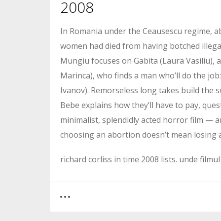
2008
In Romania under the Ceausescu regime, ab
women had died from having botched illegal 
Mungiu focuses on Gabita (Laura Vasiliu), a
Marinca), who finds a man who’ll do the job:
Ivanov). Remorseless long takes build the
Bebe explains how they’ll have to pay, quest
minimalist, splendidly acted horror film — 
choosing an abortion doesn’t mean losing a 
richard corliss in time 2008 lists. unde filmul
0