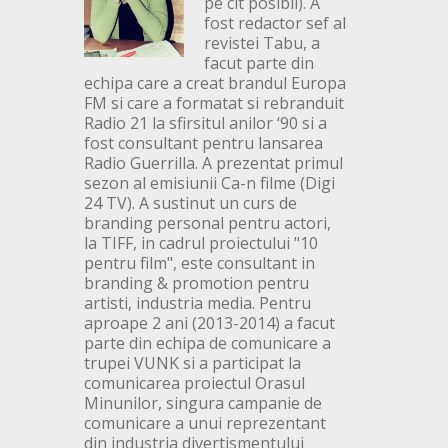
pe cit posibil). A
fost redactor sef al
revistei Tabu, a
facut parte din
echipa care a creat brandul Europa
FM si care a formatat si rebranduit
Radio 21 la sfirsitul anilor ‘90 si a
fost consultant pentru lansarea
Radio Guerrilla. A prezentat primul
sezon al emisiunii Ca-n filme (Digi
24 TV). A sustinut un curs de
branding personal pentru actori,
la TIFF, in cadrul proiectului "10
pentru film", este consultant in
branding & promotion pentru
artisti, industria media. Pentru
aproape 2 ani (2013-2014) a facut
parte din echipa de comunicare a
trupei VUNK si a participat la
comunicarea proiectul Orasul
Minunilor, singura campanie de
comunicare a unui reprezentant
din industria divertismentului