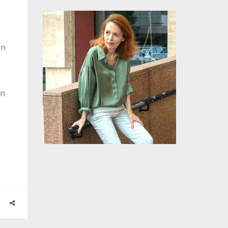
an
en