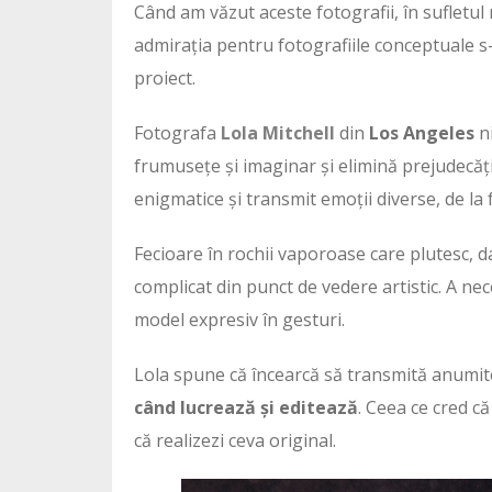
Când am văzut aceste fotografii, în sufletul 
admirația pentru fotografiile conceptuale s
proiect.
Fotografa
Lola Mitchell
din
Los Angeles
ni
frumusețe și imaginar și elimină prejudecăț
enigmatice și transmit emoții diverse, de la f
Fecioare în rochii vaporoase care plutesc, d
complicat din punct de vedere artistic. A ne
model expresiv în gesturi.
Lola spune că încearcă să transmită anumite
când lucrează și editează
. Ceea ce cred că
că realizezi ceva original.