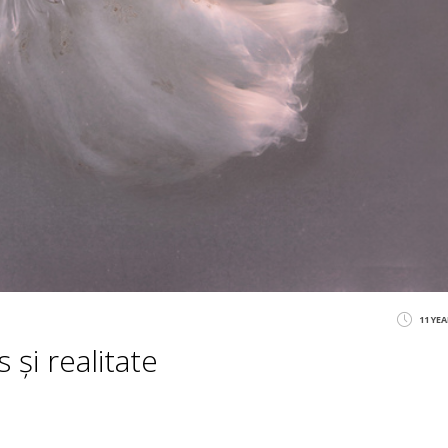
11 YE
 și realitate