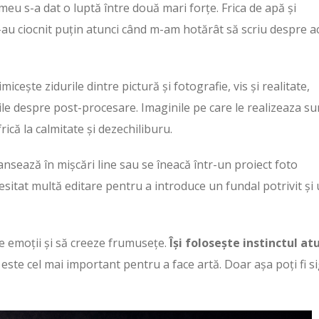
meu s-a dat o luptă între două mari forțe. Frica de apă și
-au ciocnit puțin atunci când m-am hotărât să scriu despre a
micește zidurile dintre pictură și fotografie, vis și realitate,
ile despre post-procesare. Imaginile pe care le realizeaza su
rică la calmitate și dezechiliburu.
ansează în mișcări line sau se îneacă într-un proiect foto
cesitat multă editare pentru a introduce un fundal potrivit și
 emoții și să creeze frumusețe.
Își folosește instinctul at
 este cel mai important pentru a face artă. Doar așa poți fi s