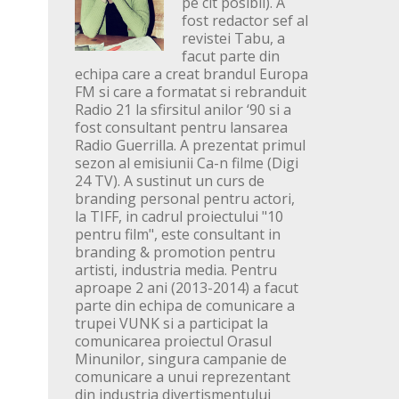
pe cit posibil). A
fost redactor sef al
revistei Tabu, a
facut parte din
echipa care a creat brandul Europa
FM si care a formatat si rebranduit
Radio 21 la sfirsitul anilor ‘90 si a
fost consultant pentru lansarea
Radio Guerrilla. A prezentat primul
sezon al emisiunii Ca-n filme (Digi
24 TV). A sustinut un curs de
branding personal pentru actori,
la TIFF, in cadrul proiectului "10
pentru film", este consultant in
branding & promotion pentru
artisti, industria media. Pentru
aproape 2 ani (2013-2014) a facut
parte din echipa de comunicare a
trupei VUNK si a participat la
comunicarea proiectul Orasul
Minunilor, singura campanie de
comunicare a unui reprezentant
din industria divertismentului