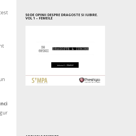
cest
50 DE OPINII DESPRE DRAGOSTE SI IUBIRE.
VOL 1 – FEMEILE
nt
 un
unci
igur