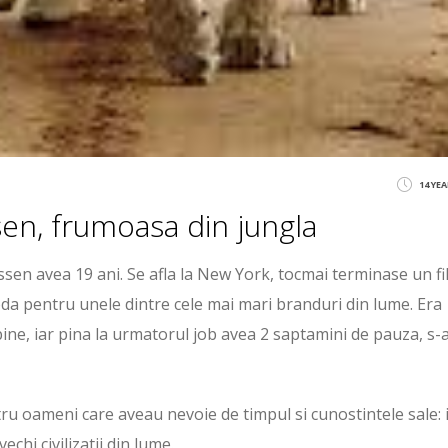
14 YE
en, frumoasa din jungla
en avea 19 ani. Se afla la New York, tocmai terminase un fi
da pentru unele dintre cele mai mari branduri din lume. Era
ine, iar pina la urmatorul job avea 2 saptamini de pauza, s-
tru oameni care aveau nevoie de timpul si cunostintele sale: 
echi civilizatii din lume.