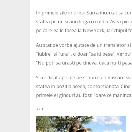
In primele zile in tribul San a incercat sa cun
statea pe un scaun linga o coliba. Avea picio
pe care ea le facea la New York, iar chipul fe
Au stat de vorba ajutate de un translator si 
“iubire” si “ura” , ci doar “sa iti pese”. Ver
“Nu poti sa urasti pe cineva, daca nu-ti pasa”
S-a ridicat apoi de pe scaun cu o miscare svel
statea in pozitia aceea, contorsionata. Cind 
primele ei ginduri au fost: “oare ce maninca 
***