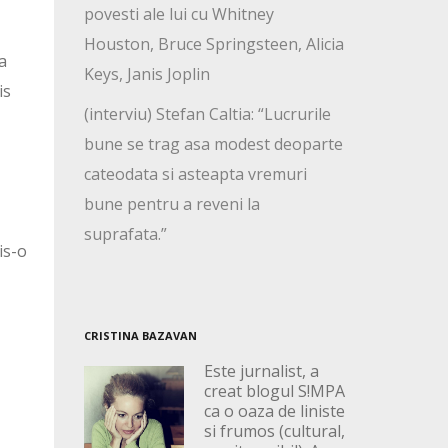
povesti ale lui cu Whitney
Houston, Bruce Springsteen, Alicia
a
Keys, Janis Joplin
is
(interviu) Stefan Caltia: “Lucrurile
bune se trag asa modest deoparte
cateodata si asteapta vremuri
bune pentru a reveni la
suprafata.”
is-o
CRISTINA BAZAVAN
Este jurnalist, a
creat blogul S!MPA
ca o oaza de liniste
si frumos (cultural,