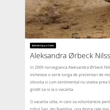
REPORTAJ & STORY
Aleksandra Ørbeck Nilss
In 2009 norvegianca Aleksandra Ørbeck Nilss
incheiase o serie lunga de prezentari de mo
obosita si cum sentimental nu statea prea b
gindit sa-si ia o vacanta.
O vacanta utila, in care sa voluntarieze pen
tribul San, din Namibia, una dintre cele mai v