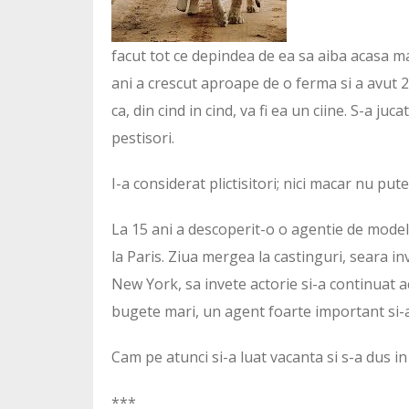
facut tot ce depindea de ea sa aiba acasa mac
ani a crescut aproape de o ferma si a avut 2 c
ca, din cind in cind, va fi ea un ciine. S-a juc
pestisori.
I-a considerat plictisitori; nici macar nu put
La 15 ani a descoperit-o o agentie de modelin
la Paris. Ziua mergea la castinguri, seara in
New York, sa invete actorie si-a continuat ac
bugete mari, un agent foarte important si-a
Cam pe atunci si-a luat vacanta si s-a dus i
***