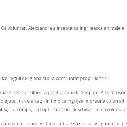
Ca voluntar, Aleksandra a inceput sa ingrijeasca animalele
lice reguli de igiena si si-a confruntat propriile frici.
a marginea cortului si-a gasit un pui de ghepard. A lasat usor
 o ajute. Intr-o alta zi, in timp ce ingrijea impreuna cu un alt
t si, cu trompa, i-a rupt – fractura deschisa – mina colegului
ica mori, dar in acelasi timp trebuie sa stii sa lasi garda jos p