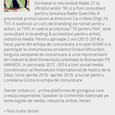
formatat si rebranduit Radio 21 la
sfirsitul anilor ‘90 si a fost consultant
pentru lansarea Radio Guerrilla. A
prezentat primul sezon al emisiunii Ca-n filme (Digi 24
TV). A sustinut un curs de branding personal pentru
actori, la TIFF, in cadrul proiectului "10 pentru film", este
consultant in branding & promotion pentru artisti,
industria media. Pentru aproape 2 ani (2013-2014) a
facut parte din echipa de comunicare a trupei VUNK si a
participat la comunicarea proiectul Orasul Minunilor,
singura campanie de comunicare a unui reprezentant
din industria divertismentului premiata la Romanian PR
AWARDS. In perioada 2012 -2014 a fost social media
coordonator al Festivalului International de teatru de la
Sibiu. Intre aprilie 2016 -aprilie 2019, a lucrat pentru
Loredana Groza in echipa de comunicare.
Owner urban,ro - prima platforma de goingout care
creeaza experiente. Speaker la conferinte nationale pe
teme legate de media, industria online, femei.
» Mai multe detalii