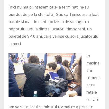
(nici nu ma prinsesem ca s- a terminat, m-au
pierdut de pe la sfertul 3). Stiu ca Timisoara a luat
bataie si mai tin minte privirea dezamagita a
nepotului unuia dintre jucatorii timisoreni, un
baietel de 9-10 ani, care venise cu sora jucatorului
la meci.
In
masina,
am
coment
at cu
fetele
cu care
am vazut meciul ca micutul tocmai ce a primit o