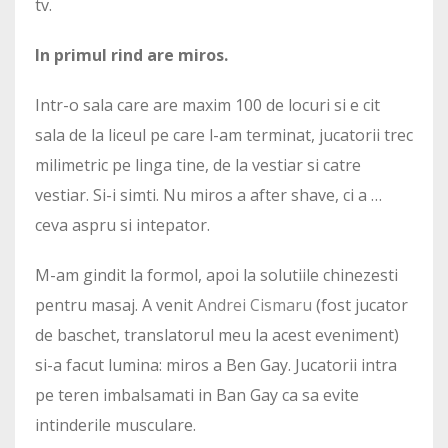
tv.
In primul rind are miros.
Intr-o sala care are maxim 100 de locuri si e cit
sala de la liceul pe care l-am terminat, jucatorii trec
milimetric pe linga tine, de la vestiar si catre
vestiar. Si-i simti. Nu miros a after shave, ci a …
ceva aspru si intepator.
M-am gindit la formol, apoi la solutiile chinezesti
pentru masaj. A venit
Andrei Cismaru
(fost jucator
de baschet, translatorul meu la acest eveniment)
si-a facut lumina: miros a Ben Gay. Jucatorii intra
pe teren imbalsamati in Ban Gay ca sa evite
intinderile musculare.