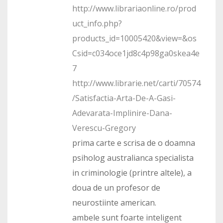
http://www.librariaonline.ro/prod
uct_info.php?
products_id=10005420&view=&os
Csid=c034oce1jd8c4p98ga0skea4e
7
http://www.librarie.net/carti/70574
/Satisfactia-Arta-De-A-Gasi-
Adevarata-Implinire-Dana-
Verescu-Gregory
prima carte e scrisa de o doamna
psiholog australianca specialista
in criminologie (printre altele), a
doua de un profesor de
neurostiinte american.
ambele sunt foarte inteligent