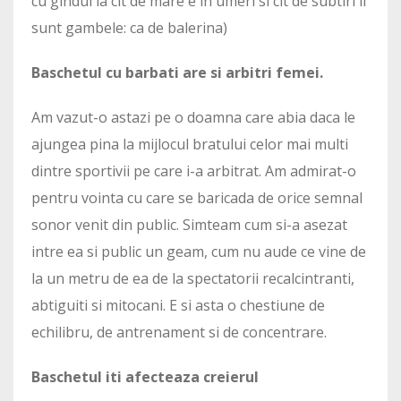
cu gindul la cit de mare e in umeri si cit de subtiri ii
sunt gambele: ca de balerina)
Baschetul cu barbati are si arbitri femei.
Am vazut-o astazi pe o doamna care abia daca le
ajungea pina la mijlocul bratului celor mai multi
dintre sportivii pe care i-a arbitrat. Am admirat-o
pentru vointa cu care se baricada de orice semnal
sonor venit din public. Simteam cum si-a asezat
intre ea si public un geam, cum nu aude ce vine de
la un metru de ea de la spectatorii recalcintranti,
abtiguiti si mitocani. E si asta o chestiune de
echilibru, de antrenament si de concentrare.
Baschetul iti afecteaza creierul