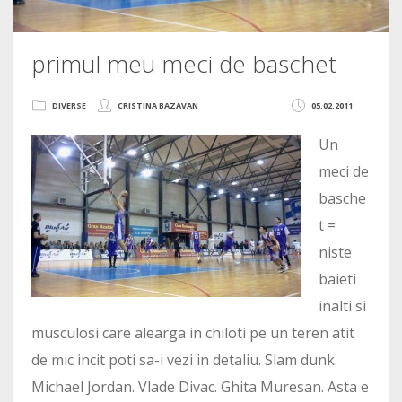
primul meu meci de baschet
DIVERSE
CRISTINA BAZAVAN
05.02.2011
Un
meci de
basche
t =
niste
baieti
inalti si
musculosi care alearga in chiloti pe un teren atit
de mic incit poti sa-i vezi in detaliu. Slam dunk.
Michael Jordan. Vlade Divac. Ghita Muresan. Asta e