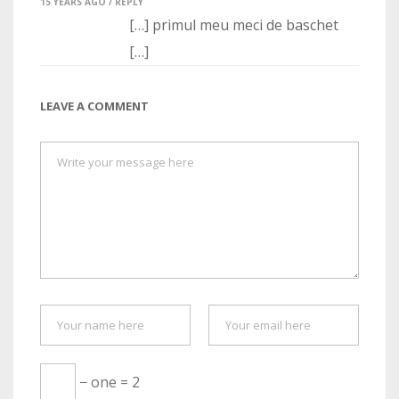
15 YEARS AGO /
REPLY
[…] primul meu meci de baschet
[…]
LEAVE A COMMENT
− one = 2