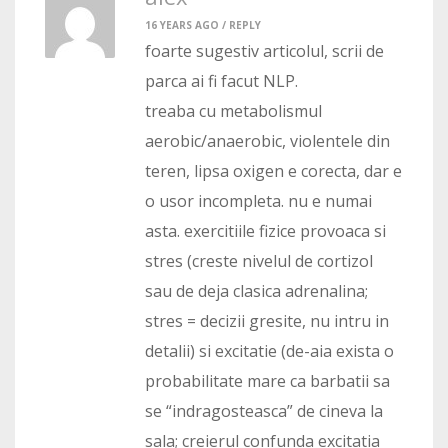
16 YEARS AGO /
REPLY
foarte sugestiv articolul, scrii de
parca ai fi facut NLP.
treaba cu metabolismul
aerobic/anaerobic, violentele din
teren, lipsa oxigen e corecta, dar e
o usor incompleta. nu e numai
asta. exercitiile fizice provoaca si
stres (creste nivelul de cortizol
sau de deja clasica adrenalina;
stres = decizii gresite, nu intru in
detalii) si excitatie (de-aia exista o
probabilitate mare ca barbatii sa
se “indragosteasca” de cineva la
sala; creierul confunda excitatia