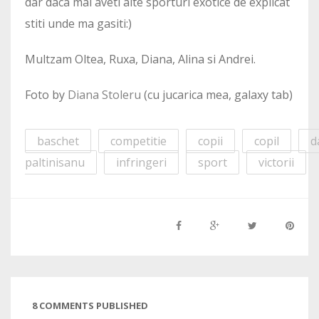
dar daca mai aveti alte sporturi exotice de explicat
stiti unde ma gasiti:)
Multzam Oltea, Ruxa, Diana, Alina si Andrei.
Foto by
Diana Stoleru
(cu jucarica mea, galaxy tab)
baschet
competitie
copii
copil
d
paltinisanu
infringeri
sport
victorii
8 COMMENTS PUBLISHED