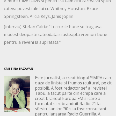
A murit Clive Davis si pentru ca i-am citit cartea va spun
cateva povesti ale lui cu Whitney Houston, Bruce
Springsteen, Alicia Keys, Janis Joplin
(interviu) Stefan Caltia: “Lucrurile bune se trag asa
modest deoparte cateodata si asteapta vremuri bune
pentru a reveni la suprafata.”
CRISTINA BAZAVAN
Este jurnalist, a creat blogul S!MPA ca o
oaza de liniste si frumos (cultural, pe cit
posibil). A fost redactor sef al revistei
Tabu, a facut parte din echipa care a
creat brandul Europa FM si care a
formatat si rebranduit Radio 21 la
sfirsitul anilor ‘90 si a fost consultant
pentru lansarea Radio Guerrilla. A