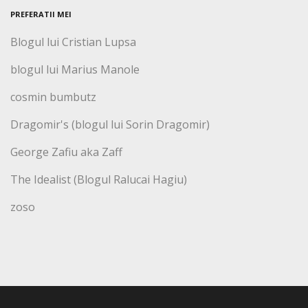
PREFERATII MEI
Blogul lui Cristian Lupsa
blogul lui Marius Manole
cosmin bumbutz
Dragomir's (blogul lui Sorin Dragomir)
George Zafiu aka Zaff
The Idealist (Blogul Ralucai Hagiu)
zoso