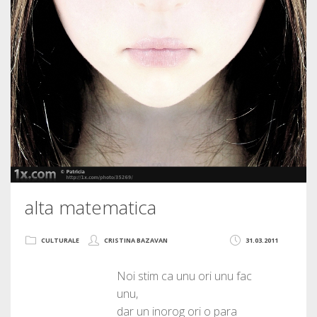
alta matematica
CULTURALE
CRISTINA BAZAVAN
31.03.2011
Noi stim ca unu ori unu fac
unu,
dar un inorog ori o para