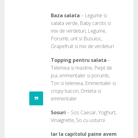
Baza salata
– Legume si
salata verde, Baby carots si
mix de verdeturi, Legume,
Porumb, unt si Busuioc,
Grapefruit si mix de verdeturi
Topping pentru salata
–
Telemea si masline, Piept de
pui, emmentaler si porumb,
Ton si telemea, Emmentaler si
crispy bacon, Omleta si
emmentaler
Sosuri
– Sos Caesar, Yoghurt,
Vinaigrette, So cu usturoi
Iar la capitolul paine avem