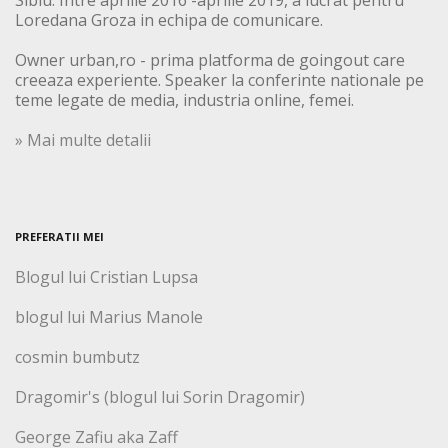
Sibiu. Intre aprilie 2016 -aprilie 2019, a lucrat pentru
Loredana Groza in echipa de comunicare.
Owner urban,ro - prima platforma de goingout care
creeaza experiente. Speaker la conferinte nationale pe
teme legate de media, industria online, femei.
» Mai multe detalii
PREFERATII MEI
Blogul lui Cristian Lupsa
blogul lui Marius Manole
cosmin bumbutz
Dragomir's (blogul lui Sorin Dragomir)
George Zafiu aka Zaff