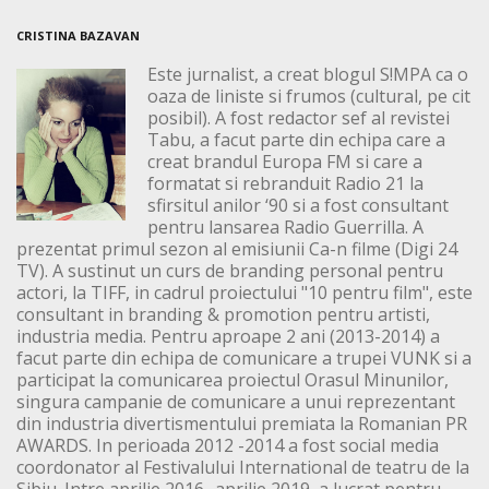
CRISTINA BAZAVAN
Este jurnalist, a creat blogul S!MPA ca o
oaza de liniste si frumos (cultural, pe cit
posibil). A fost redactor sef al revistei
Tabu, a facut parte din echipa care a
creat brandul Europa FM si care a
formatat si rebranduit Radio 21 la
sfirsitul anilor ‘90 si a fost consultant
pentru lansarea Radio Guerrilla. A
prezentat primul sezon al emisiunii Ca-n filme (Digi 24
TV). A sustinut un curs de branding personal pentru
actori, la TIFF, in cadrul proiectului "10 pentru film", este
consultant in branding & promotion pentru artisti,
industria media. Pentru aproape 2 ani (2013-2014) a
facut parte din echipa de comunicare a trupei VUNK si a
participat la comunicarea proiectul Orasul Minunilor,
singura campanie de comunicare a unui reprezentant
din industria divertismentului premiata la Romanian PR
AWARDS. In perioada 2012 -2014 a fost social media
coordonator al Festivalului International de teatru de la