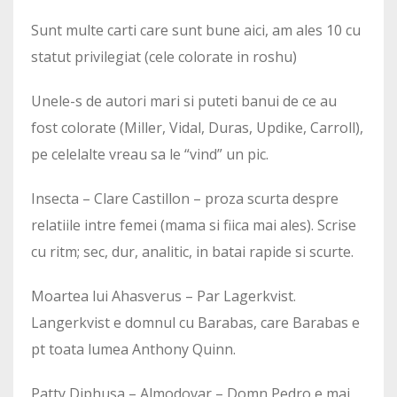
Sunt multe carti care sunt bune aici, am ales 10 cu
statut privilegiat (cele colorate in roshu)
Unele-s de autori mari si puteti banui de ce au
fost colorate (Miller, Vidal, Duras, Updike, Carroll),
pe celelalte vreau sa le “vind” un pic.
Insecta – Clare Castillon – proza scurta despre
relatiile intre femei (mama si fiica mai ales). Scrise
cu ritm; sec, dur, analitic, in batai rapide si scurte.
Moartea lui Ahasverus – Par Lagerkvist.
Langerkvist e domnul cu Barabas, care Barabas e
pt toata lumea Anthony Quinn.
Patty Diphusa – Almodovar – Domn Pedro e mai