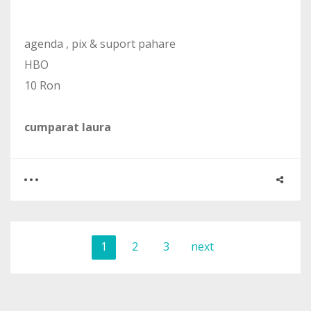
agenda , pix & suport pahare
HBO
10 Ron
cumparat laura
0
0
1
2
3
next
1568