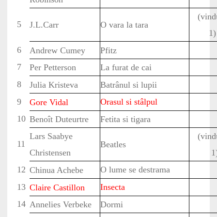
(vind
5
J.L.Carr
O vara la tara
1)
6
Andrew Cumey
Pfitz
7
Per Petterson
La furat de cai
8
Julia Kristeva
Batrânul si lupii
9
Orasul si stâlpul
Gore Vidal
10
Benoît Duteurtre
Fetita si tigara
Lars Saabye
(vind
11
Beatles
Christensen
1
12
O lume se destrama
Chinua Achebe
13
Insecta
Claire Castillon
14
Annelies Verbeke
Dormi