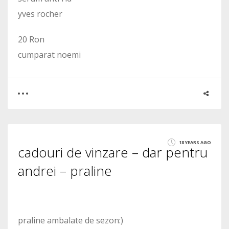
yves rocher
20 Ron
cumparat noemi
0
0
18 YEARS AGO
cadouri de vinzare – dar pentru
1527
andrei – praline
praline ambalate de sezon:)