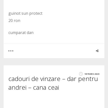
guinot sun protect
20 ron
cumparat dan
0
0
18 YEARS AGO
cadouri de vinzare – dar pentru
1607
andrei – cana ceai