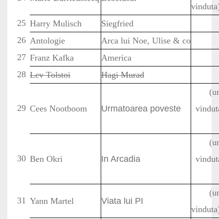
vinduta
25
Harry Mulisch
Siegfried
26
Antologie
Arca lui Noe, Ulise & co
27
Franz Kafka
America
28
Lev Tolstoi
Hagi Murad
(u
29
Cees Nootboom
Urmatoarea poveste
vindut
(u
30
Ben Okri
In Arcadia
vindut
(u
31
Yann Martel
Viata lui PI
vinduta