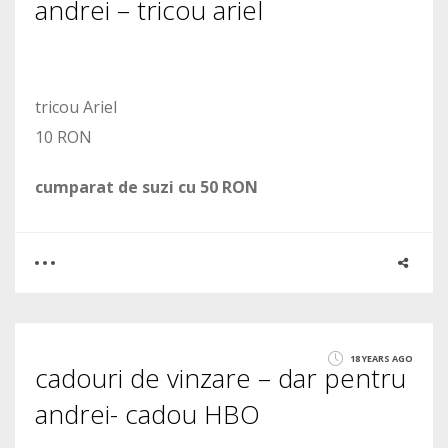
andrei – tricou ariel
tricou Ariel
10 RON
cumparat de suzi cu 50 RON
0
0
18 YEARS AGO
cadouri de vinzare – dar pentru
1726
andrei- cadou HBO