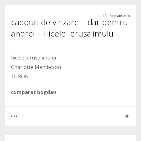
0
18 YEARS AGO
cadouri de vinzare – dar pentru
1639
andrei – Fiicele Ierusalimului
fiicele ierusalimului
Charlotte Mendelson
10 RON
cumparat bogdan
0
1