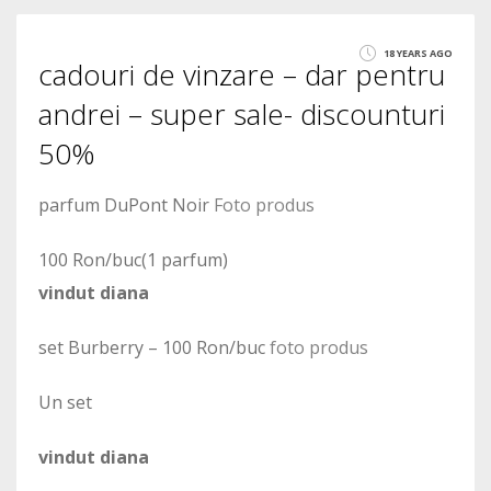
4
18 YEARS AGO
cadouri de vinzare – dar pentru
2595
andrei – super sale- discounturi
50%
parfum DuPont Noir
Foto produs
100 Ron/buc(1 parfum)
vindut diana
set Burberry – 100 Ron/buc
foto produs
Un set
vindut diana