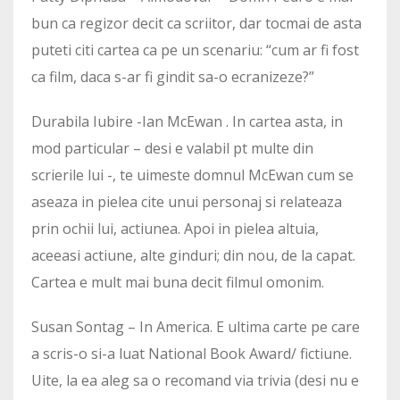
bun ca regizor decit ca scriitor, dar tocmai de asta
puteti citi cartea ca pe un scenariu: “cum ar fi fost
ca film, daca s-ar fi gindit sa-o ecranizeze?”
Durabila Iubire -Ian McEwan . In cartea asta, in
mod particular – desi e valabil pt multe din
scrierile lui -, te uimeste domnul McEwan cum se
aseaza in pielea cite unui personaj si relateaza
prin ochii lui, actiunea. Apoi in pielea altuia,
aceeasi actiune, alte ginduri; din nou, de la capat.
Cartea e mult mai buna decit filmul omonim.
Susan Sontag – In America. E ultima carte pe care
a scris-o si-a luat National Book Award/ fictiune.
Uite, la ea aleg sa o recomand via trivia (desi nu e