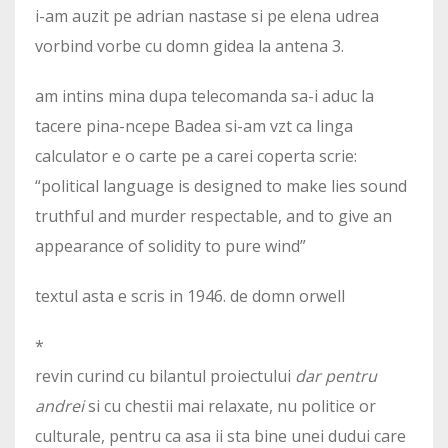
i-am auzit pe adrian nastase si pe elena udrea
vorbind vorbe cu domn gidea la antena 3.
am intins mina dupa telecomanda sa-i aduc la
tacere pina-ncepe Badea si-am vzt ca linga
calculator e o carte pe a carei coperta scrie:
“political language is designed to make lies sound
truthful and murder respectable, and to give an
appearance of solidity to pure wind”
textul asta e scris in 1946. de domn orwell
*
revin curind cu bilantul proiectului
dar pentru
andrei
si cu chestii mai relaxate, nu politice or
culturale, pentru ca asa ii sta bine unei dudui care