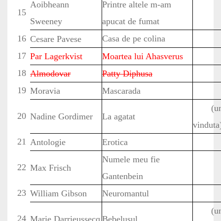
Aoibheann
Printre altele m-am
15
Sweeney
apucat de fumat
16
Casa de pe colina
Cesare Pavese
17
Par Lagerkvist
Moartea lui Ahasverus
18
Almodovar
Patty Diphusa
19
Moravia
Mascarada
(u
20
Nadine Gordimer
La agatat
vinduta
21
Antologie
Erotica
Numele meu fie
22
Max Frisch
Gantenbein
23
William Gibson
Neuromantul
(u
24
Marie Darrieussecq
Bebelusul