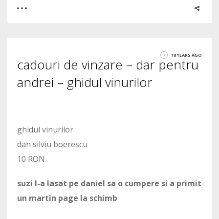
0
0
18 YEARS AGO
cadouri de vinzare – dar pentru
1550
andrei – ghidul vinurilor
ghidul vinurilor
dan silviu boerescu
10 RON
suzi l-a lasat pe daniel sa o cumpere si a primit
un martin page la schimb