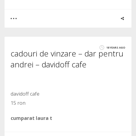
0
0
18 YEARS AGO
cadouri de vinzare – dar pentru
1654
andrei – davidoff cafe
davidoff cafe
15 ron
cumparat laura t