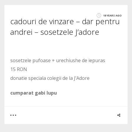
0
18 YEARS AGO
cadouri de vinzare – dar pentru
1620
andrei – sosetzele J’adore
sosetzele pufoase + urechiushe de iepuras
15 RON
donatie speciala colegii de la J’Adore
cumparat gabi lupu
0