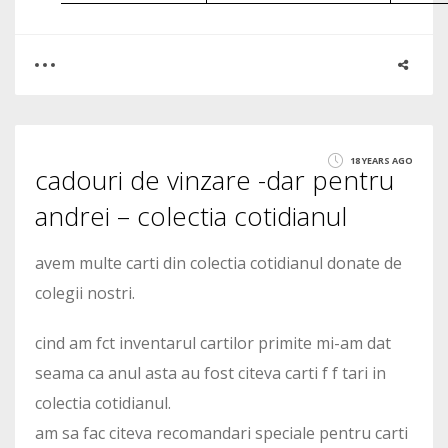
0
24
18 YEARS AGO
cadouri de vinzare -dar pentru
8732
andrei – colectia cotidianul
avem multe carti din colectia cotidianul donate de
colegii nostri.
cind am fct inventarul cartilor primite mi-am dat
seama ca anul asta au fost citeva carti f f tari in
colectia cotidianul.
am sa fac citeva recomandari speciale pentru carti