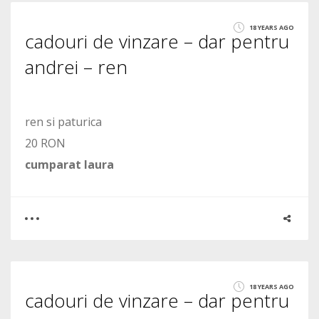
1
18 YEARS AGO
cadouri de vinzare – dar pentru
1729
andrei – ren
ren si paturica
20 RON
cumparat laura
0
0
18 YEARS AGO
cadouri de vinzare – dar pentru
1467