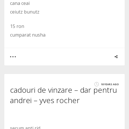
cana ceai
ceiutz bunutz
15 ron
cumparat nusha
0
0
18 YEARS AGO
cadouri de vinzare – dar pentru
1522
andrei – yves rocher
serum anti rid