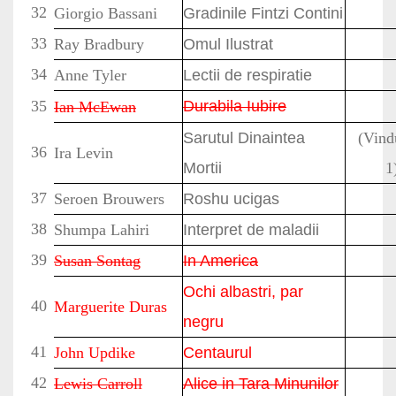
32
Giorgio Bassani
Gradinile Fintzi Contini
33
Ray Bradbury
Omul Ilustrat
34
Anne Tyler
Lectii de respiratie
35
Durabila Iubire
Ian McEwan
Sarutul Dinaintea
(Vind
36
Ira Levin
Mortii
1
37
Seroen Brouwers
Roshu ucigas
38
Shumpa Lahiri
Interpret de maladii
39
Susan Sontag
In America
Ochi albastri, par
40
Marguerite Duras
negru
41
John Updike
Centaurul
42
Lewis Carroll
Alice in Tara Minunilor