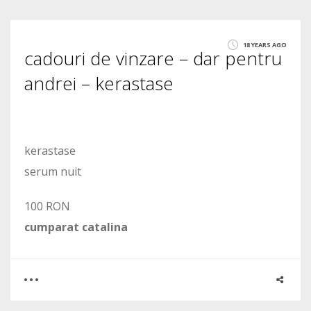
11
18 YEARS AGO
cadouri de vinzare – dar pentru
3824
andrei – kerastase
kerastase
serum nuit
100 RON
cumparat catalina
0