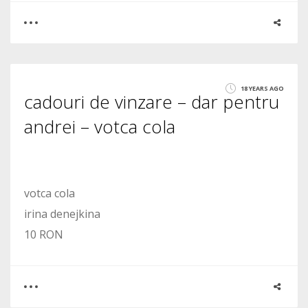
0
8
18 YEARS AGO
cadouri de vinzare – dar pentru
3274
andrei – votca cola
votca cola
irina denejkina
10 RON
0