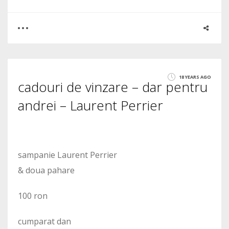
0
0
18 YEARS AGO
cadouri de vinzare – dar pentru
1546
andrei – Laurent Perrier
sampanie Laurent Perrier
& doua pahare
100 ron
cumparat dan