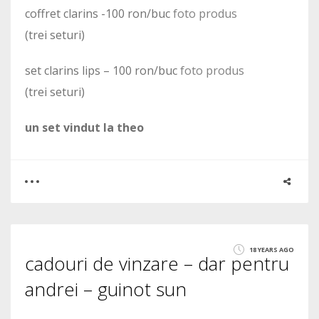
coffret clarins -100 ron/buc
foto produs
(trei seturi)
set clarins lips – 100 ron/buc
foto produs
(trei seturi)
un set vindut la theo
0
6
18 YEARS AGO
cadouri de vinzare – dar pentru
3285
andrei – guinot sun