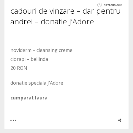
18 YEARS AGO
cadouri de vinzare – dar pentru
1868
andrei – donatie J’Adore
noviderm – cleansing creme
ciorapi – bellinda
20 RON
donatie speciala J’Adore
cumparat laura
0