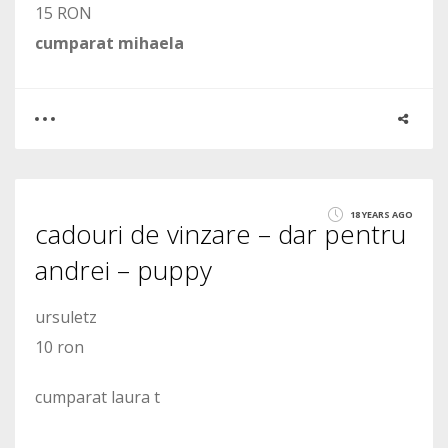
15 RON
cumparat mihaela
0
2
18 YEARS AGO
cadouri de vinzare – dar pentru
2080
andrei – puppy
ursuletz
10 ron
cumparat laura t