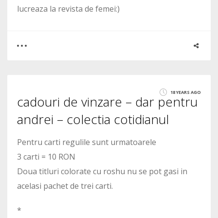
lucreaza la revista de femei:)
0
1
18 YEARS AGO
cadouri de vinzare – dar pentru
2018
andrei – colectia cotidianul
Pentru carti regulile sunt urmatoarele
3 carti = 10 RON
Doua titluri colorate cu roshu nu se pot gasi in
acelasi pachet de trei carti.
*